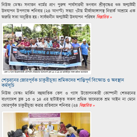
নিউজ ডেস্কঃ সনাতন ধর্মের প্রাণ পুরুষ পার্থসারথী ভগবান শ্রীকৃষ্ণের শুভ জন্মাষ্টমী
উদযাপন উপলক্ষে শনিবার (২৪ আগস্ট) সন্ধ্যা ৭টায় মীর্জাজাঙ্গালস্থ নিম্বার্ক আশ্রমে এক
জরুরি সভা অনুষ্ঠিত হয়। সার্বজনীন জন্মাষ্টমী উদযাপন পরিষদ
বিস্তারিত »
শেভরনের জোরপূর্বক চাকুরীচূত্য শ্রমিকদের শান্তিপূর্ণ বিক্ষোভ ও অবস্থান
কর্মসূচি
নিউজ ডেস্কঃ মার্কিন বহুজাতিক তেল ও গ্যাস উত্তোলনকারী কোম্পানী শেভরনের
বাংলাদেশ ব্লক ১৩ ও ১৪ এর ছাটাইকৃত সকল শ্রমিক তাদেরকে শ্রম আইন না মেনে
জোরপূর্বক চাকুরীচূত্য করার প্রতিবাদে শনিবার (২৪
বিস্তারিত »