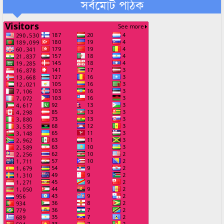
সর্বমোট পাঠক