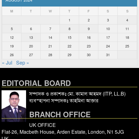
M
T
W
T
F
S
S
1
2
3
4
5
6
7
8
9
10
11
12
13
14
15
16
17
18
19
20
21
22
23
24
25
26
27
28
29
30
31
« Jul
Sep »
EDITORIAL BOARD
সম্পাদক ও প্রকাশকঃ মো. কামাল আহমদ (ITP, LL.B)
ব্যবস্হাপনা সম্পাদকঃ তাহমিনা আক্তার
BRANCH OFFICE
UK OFFICE
Flat-26, Macbeth House, Arden Estate, London, N1 5JG
UK