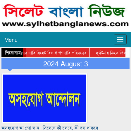
Menu
শিরোনামঃ-
 লাইন করার দাবি সিলেট বিভাগ গণদাবি পরিষদের
দুর্ঘটনায় নিহত প্রিতমে
নী হাসপাতালে মহানগর জামায়াত নেতৃবৃন্দ
2024 August 3
সিলেটে তালামীযে ইসলামিয়ার ঈদে ম
অসহযোগ আ ন্দো ল ন : সিলেটে কী চলবে, কী বন্ধ থাকবে