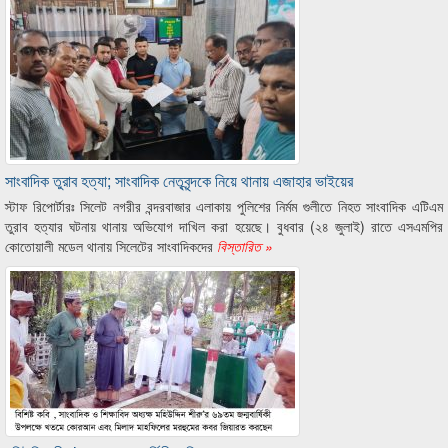
সাংবাদিক তুরাব হত্যা; সাংবাদিক নেতৃবৃন্দকে নিয়ে থানায় এজাহার ভাইয়ের
স্টাফ রিপোর্টারঃ সিলেট নগরীর বন্দরবাজার এলাকায় পুলিশের নির্মম গুলীতে নিহত সাংবাদিক এটিএম
তুরাব হত্যার ঘটনায় থানায় অভিযোগ দাখিল করা হয়েছে। বুধবার (২৪ জুলাই) রাতে এসএমপির
কোতোয়ালী মডেল থানায় সিলেটের সাংবাদিকদের
বিস্তারিত »