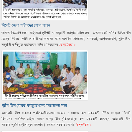
সিলেট জেলা পরিষদের শোক পালন
জামাত-বিএনপি দেশে সহিংসতা লুটপাট ও সন্ত্রাসী কর্মকান্ড চালিয়েছে : এডভোকেট নাসির উদ্দিন খাঁন
ডেস্ক নিউজঃ কোটা বিরোধী আন্দোলনের নামে সংঘটিত সহিংসতা, নাশকতা, অগ্নিসংযোগ, লুটপাট ও
সন্ত্রাসী কর্মকান্ডে হতাহতের ঘটনায় নিহতদের
বিস্তারিত »
গ্রীন ডিসএ্যাবল্ড ফাউন্ডেশনের আলোচনা সভা
আওয়ামী লীগ সরকার প্রতিবন্ধীবান্ধব সরকার : সাংসদ রুমা চক্রবতী নিউজ ডেস্কঃ সিলেট
বিভাগের সংরক্ষিত মহিলা সংসদ সদস্য বীর মুক্তিযোদ্ধা রুমা চক্রবর্তী বলেছেন, আওয়ামী লীগ
সরকার প্রতিবন্ধীবান্ধব সরকার। বর্তমান সরকার দেশের
বিস্তারিত »