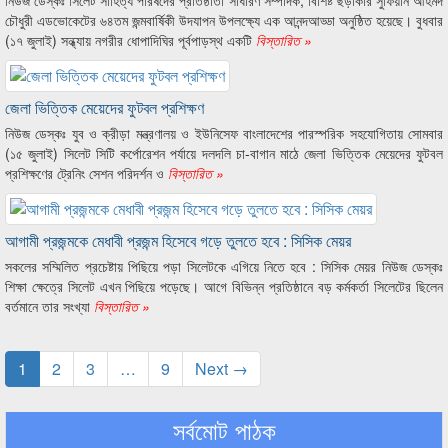
নিউজ ডেস্কঃ সিলেট সাহিত্য পরিষদের প্রতিষ্ঠাতা সাধারণ সম্পাদক, বিশিষ্ট ছড়াকার সুফিয়ান আহমদ
চৌধুরী এডভোকেটের ৬৪তম জন্মবার্ষিকী উদযাপন উপলক্ষ্যে এক আনন্দআড্ডা অনুষ্ঠিত হয়েছে। বুধবার
(১৭ জুলাই) সন্ধ্যায় নগরীর ধোপাদিঘির পূর্বপাড়স্থ একটি
বিস্তারিত »
জেলা ভিত্তিক মেয়েদের ফুটবল প্রশিক্ষণ
নিউজ ডেস্কঃ যুব ও ক্রীড়া মন্ত্রণালয় ও ইউনিসেফ বাংলাদেশের পারস্পরিক সহযোগিতায় সোমবার
(১৫ জুলাই) সিলেট সিটি কর্পোরেশন পর্যায়ে দলদলি চা-বাগান মাঠে জেলা ভিত্তিক মেয়েদের ফুটবল
প্রশিক্ষণের ট্রেনিং সেশন পরিদর্শন ও
বিস্তারিত »
আগামী প্রজন্মকে মেধাবী প্রজন্ম হিসেবে গড়ে তুলতে হবে : সিসিক মেয়র
সকলের সম্মিলিত প্রচেষ্টায় পিছিয়ে পড়া সিলেটকে এগিয়ে নিতে হবে : সিসিক মেয়র নিউজ ডেস্কঃ
শিক্ষা ক্ষেত্রে সিলেট এখন পিছিয়ে পড়েছে। আগে বিভিন্ন প্রতিষ্ঠানে বড় কর্মকর্তা সিলেটের ছিলেন
বর্তমানে তার সংখ্যা
বিস্তারিত »
1
2
3
…
9
Next →
সর্বমোট পাঠক