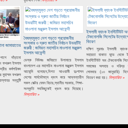
ইসলামী ব্যাংক ইনস্টিটিউট অ
টেকনোলজি সিলেটের উদ্যোগে 
বৈষম্যমুক্ত দেশ গড়তে প্রয়োজনীয়
বিতরণ
সংস্কার ও দ্রুত জাতীয় নির্বাচন উভয়টিই
ানা জামায়াতের
জরুরী : জমিয়ত মহাসচিব মাওলানা মঞ্জুরুল
দক্ষিণ সুরমাঃ ইসলামী ব্যাংক
ইসলাম আফেন্দী
সহায়তা যাকাত ফান্ড থেকে ই
ের পাশে দাঁড়ানো
ডেস্ক নিউজঃ জমিয়তে উলামায়ে ইসলাম
ইনস্টিটিউট অব টেকনোলজি সিল
ম্মদ ফখরুল ইসলাম
বাংলাদেশ এর মহাসচিব মাওলানা মঞ্জুরুল ইসলাম
সমাজের অসহায় ও দরিদ্র মা
দ্রীয় কর্মপরিষদ
আফেন্দি বলেছেন,বিগত আওয়ামী দুঃশাসন
সোমবার (১৩ জানুয়ারি) বিকে
 মুহাম্মদ ফখরুল
দেশের সার্বভৌমত্ব ধ্বংস করে আভ্যন্তরীন
বিতরণ করা হয়।
বিস্তারিত »
লাহর সন্তুষ্টি
সকল সেক্টর যেমন বিচার,স্থানীয় সরকার, শিক্ষা-
সংস্কৃতি সবকিছুকেই ধ্বংস করে দিয়েছে।
বিস্তারিত »