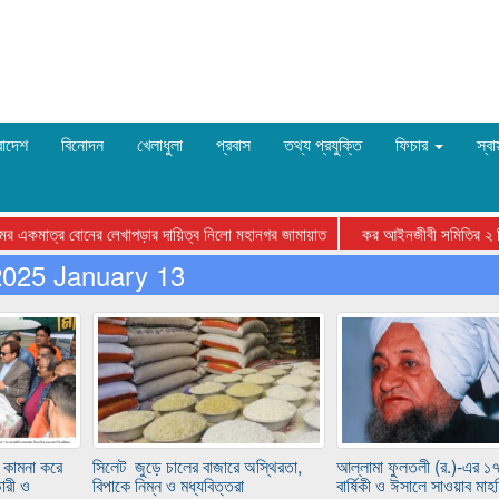
রাদেশ
বিনোদন
খেলাধুলা
প্রবাস
তথ্য প্রযুক্তি
ফিচার
স্বা
 একমাত্র বোনের লেখাপড়ার দায়িত্ব নিলো মহানগর জামায়াত
কর আইনজীবী সমিতির ২ দিনব্যাপ
2025 January 13
া কামনা করে
সিলেট জুড়ে চালের বাজারে অস্থিরতা,
আল্লামা ফুলতলী (র.)-এর 
ারী ও
বিপাকে নিম্ন ও মধ্যবিত্তরা
বার্ষিকী ও ঈসালে সাওয়াব মাহ