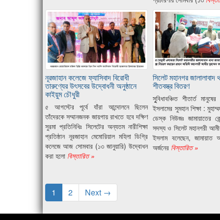
নূরজাহান কলেজে ফ্যাসিবাদ বিরোধী
সিলেট মহানগর জালালাবাদ থ
তারুণ্যের উৎসবের উদ্বোধনী অনুষ্ঠানে
শীতবস্ত্র বিতরণ
কাইয়ুম চৌধুরী
সুুবিধাবঞ্চিত শীতার্ত মানুষ
৫ আগস্টের পূর্বে যাঁরা আন্দোলনে ছিলেন
ইসলামের সুমহান শিক্ষা : মুহা
তাঁদেরকে সম্মানজনক জায়গায় রাখতে হবে দক্ষিণ
ডেস্ক নিউজঃ জামায়াতের কেন্
সুরমা প্রতিনিধিঃ সিলেটের অন্যতম নারীশিক্ষা
সদস্য ও সিলেট মহানগরী আমীর
প্রতিষ্ঠান নূরজাহান মেমোরিয়াল মহিলা ডিগ্রি
ইসলাম বলেছেন, জামায়াত আল্
কলেজে আজ সোমবার (১৩ জানুয়ারি) উদ্বোধন
অর্জনের
বিস্তারিত »
করা হলো
বিস্তারিত »
1
2
Next →