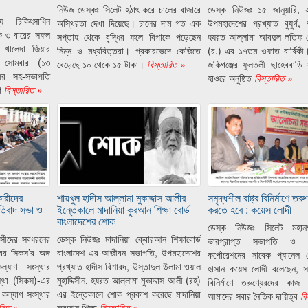
নিউজ ডেস্কঃ সিলেট হঠাৎ করে চালের বাজারে
ডেস্ক নিউজঃ ১৫ জানুয়ারি, 
ে চিকিৎসাধিন
অস্থিরতা দেখা দিয়েছে। চালের দাম গত এক
উপমহাদেশের প্রখ্যাত বুযুর্গ,
েক ৩ বারের সফল
সপ্তাহ থেকে বৃদ্ধির ফলে বিপাকে পড়েছেন
হযরত আল্লামা আবদুল লতিফ চ
গম খালেদা জিয়ার
নিম্ন ও মধ্যবিত্তরা। প্রকারভেদে কেজিতে
(র.)-এর ১৭তম ওফাত বার্ষিকী।
ে সোমবার (১৩
বেড়েছে ১০ থেকে ১৫ টাকা।
বিস্তারিত »
জকিগঞ্জের ফুলতলী ছাহেববাড়ি 
নপির সহ-সভাপতি
হাওরে অনুষ্ঠিত
বিস্তারিত »
ে
বিস্তারিত »
কারীদের
শায়খুল হাদীস আল্লামা মুকাদ্দাস আলীর
সমৃদ্ধশীল রাষ্ট্র বিনির্মাণে ত
রতিবাদ সভা ও
ইন্তেকালে মাদানিয়া কুরআন শিক্ষা বোর্ড
করতে হবে : কয়েস লোদী
বাংলাদেশের শোক
ডেস্ক নিউজঃ সিলেট মহান
াসীদের সবধরনের
ডেস্ক নিউজঃ মাদানিয়া ক্বোরআন শিক্ষাবোর্ড
ভারপ্রাপ্ত সভাপতি ও 
্বর সিকস’র অঙ্গ
বাংলাদেশ এর আজীবন সভাপতি, উপমহাদেশের
কর্পোরেশনের সাবেক প্যানেল
্যাণ সংস্থার
প্রখ্যাত হাদীস বিশারদ, উস্তাদুল উলামা ওয়াল
হাসান কয়েস লোদী বলেছেন, সমৃদ
্থা (সিকস)-এর
মুহাদ্দিসীন, হযরত আল্লামা মুকাদ্দাস আলী (রহ)
বিনির্মাণে তরুণ্যেরদের কা
কল্যাণ সংস্থার
এর ইন্তেকালে শোক প্রকাশ করেছে মাদানিয়া
আমাদের সবার নৈতিক দায়িত্ব
বি
ারিত »
কুরআন শিক্ষা
বিস্তারিত »