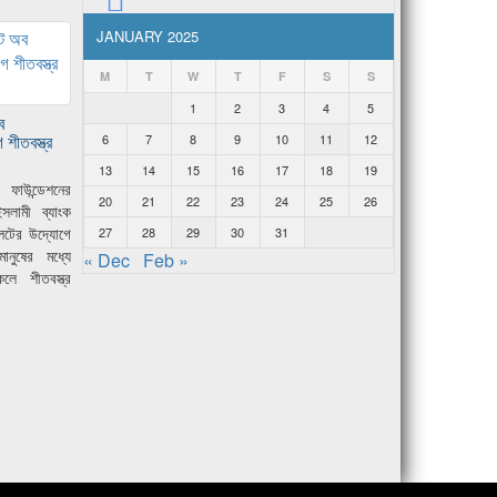
JANUARY 2025
M
T
W
T
F
S
S
1
2
3
4
5
ব
শীতবস্ত্র
6
7
8
9
10
11
12
13
14
15
16
17
18
19
 ফাউন্ডেশনের
20
21
22
23
24
25
26
সলামী ব্যাংক
েটের উদ্যোগে
27
28
29
30
31
নুষের মধ্যে
« Dec
Feb »
লে শীতবস্ত্র