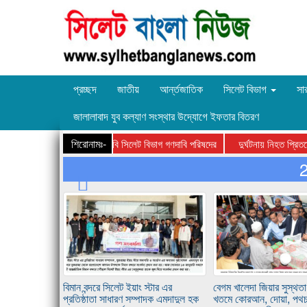
প্রচ্ছদ
জাতীয়
আর্ন্তজাতিক
সিলেট বিভাগ
সা
জালালাবাদ যুব কল্যাণ সংস্থার উদ্যোগে ইফতার বিতরণ
শিরোনামঃ-
য়েলগেজ ডাবল লাইন করার দাবি সিলেট বিভাগ গণদাবি পরিষদের
দুর্ঘটনায় নিহত প্রিতমের
বিমান বন্দরে সিলেট ইয়াং স্টার এর
বেগম খালেদা জিয়ার সুস্থত
প্রতিষ্ঠাতা সাধারণ সম্পাদক এমদাদুল হক
খতমে কোরআন, দোয়া, পথচ