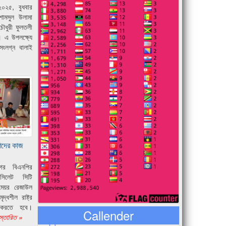
২০২৫, বুধবার
 শামসুল উলামা
ৌধুরী ফুলতলী
 এ উপলক্ষ্যে
সংলগ্ন বালাই
রুণদের কাজ
গর বিএনপির
সিলেট সিটি
 মেয়র রেজাউল
্ধশীল রাষ্ট্র
জ করতে হবে।
Callender
স্তারিত »