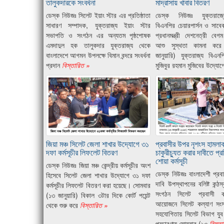
তালুকদারকে সংবর্ধনা
মাদ্রাসায় খাবার বিতরণ
ডেস্ক নিউজঃ সিলেট ইয়াং স্টার এর প্রতিষ্ঠাতা
ডেস্ক নিউজঃ যুক্তরাজ্য
সাধারণ সম্পাদক, যুক্তরাজ্য ইয়াং স্টার
বিএনপির চেয়ারপার্সন ও সাব
সভাপতি ও সংগঠন এর অন্যতম পৃষ্ঠপোষক
প্রধানমন্ত্রী দেশনেত্রী বে
এমদাদুল হক তালুকদার যুক্তরাজ্য থেকে
আশু সুস্থতা কামনা কর
বাংলাদেশে আগমন উপলক্ষে বিমান বন্দরে সংবর্ধনা
জানুয়ারি) যুক্তরাজ্য বিএ
প্রদান
বিস্তারিত »
মুজিবুর রহমান মুজিবের উদ্যোগ
জিয়া মঞ্চ সিলেট জেলা শাখার উদ্যোগে ৩১
প্রবাসীর উপর নৃশংস হামলা
দফা কর্মসূচীর লিফলেট বিতরণ
চাকুরীচ্যুত করার দাবীতে প্
শোয়া কর্মসূচী
ডেস্ক নিউজঃ জিয়া মঞ্চ কেন্দ্রীয় কর্মসূচীর অংশ
ডেস্ক নিউজঃ বাংলাদেশী প্রব
হিসেবে সিলেট জেলা শাখার উদ্যোগে ৩১ দফা
দাবি উপস্থাপনের বলিষ্ট কন্ঠস
কর্মসূচীর লিফলেট বিতরণ করা হয়েছে। সোমবার
সংগঠন সিলেট প্রবাসী কল
(১৩ জানুয়ারি) বিকাল ৩টার দিকে কোর্ট পয়েন্ট
আয়োজনে সিলেট কল্যাণ সংস
থেকে শুরু করে
বিস্তারিত »
সহযোগিতায় সিলেট বিভাগ যুব 
প্রচারণায় সোমবার (১৩
বিস্ত