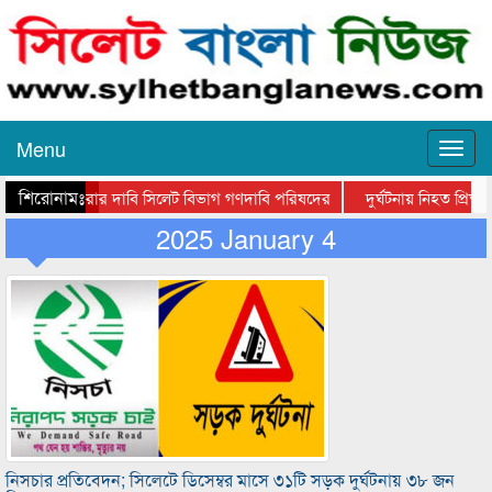
Menu
শিরোনামঃ-
ল লাইন করার দাবি সিলেট বিভাগ গণদাবি পরিষদের
দুর্ঘটনায় নিহত প্রিতম
ানী হাসপাতালে মহানগর জামায়াত নেতৃবৃন্দ
2025 January 4
সিলেটে তালামীযে ইসলামিয়ার ঈদে 
নিসচার প্রতিবেদন; সিলেটে ডিসেম্বর মাসে ৩১টি সড়ক দুর্ঘটনায় ৩৮ জন