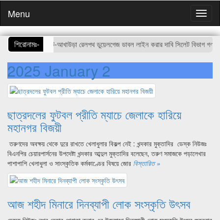
Menu
শিরোনামঃ-
সিলেট-আখাউড়া রেলপথ ডুয়েলগেজ ডাবল লাইন করার দাবি সিলেট বিভাগ গণদাব
কর আইনজীবীদের পেশাগত দক্ষতা বৃদ্ধিতে প্রশিক্ষণ কর্মশালা অপরিহার্য : 
2025 January 2
ছাত্রদলের ফুটবল প্রীতি ম্যাচে জেলাকে হারিয়ে
মহানগর বিজয়ী
তরুণদের অবক্ষয় থেকে দুরে রাখতে খেলাধুলার বিকল্প নেই : খন্দকার মুক্তাদির ডেস্ক নিউজঃ
বিএনপির চেয়ারপার্সনের উপদেষ্টা খন্দকার আব্দুল মুক্তাদির বলেছেন, তরুণ সমাজকে পড়ালেখার
পাশাপাশি খেলাধুলা ও সাংস্কৃতিক কর্মকাণ্ডের বিষয়ে জোর
বিস্তারিত »
আজ শহীদ মিনারে দিনব্যাপী লোক সংস্কৃতি উৎসব