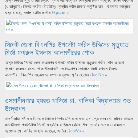
ডেস্ক নিউজঃ নূপুর বেতার শ্রোতা ক্লাব এর উদ্যোগে দিনব্যাপী লোক সংস্কৃতি উৎসব শুক্রবার
(৩ জানুয়ারি) সিলেট নগরীর চৌহাট্টাস্থ কেন্দ্রীয় শহীদ মিনারে অনুষ্ঠিত হবে। উৎসবের কর্মসূচির
মধ্যে রয়েছে, সকাল ১১টায় জাতীয়
বিস্তারিত »
সিলেট জেলা বিএনপির উপদেষ্টা ফরিদ উদ্দিনের মৃত্যুতে
মির্জা ফখরুল ইসলাম আলমগীরের শোক
ডেস্ক নিউজঃ সিলেট জেলা বিএনপির উপদেষ্টা ফরিদ উদ্দিনের মৃত্যুতে গভীর শোক ও দুঃখ
প্রকাশ করেছেন বাংলাদেশ জাতীয়তাবাদী দল বিএনপির মহাসচিব মির্জা ফখরুল ইসলাম
আলমগীর। বিএনপির সহ-দফতর সম্পাদক মুহম্মদ মুনির হোসেন
বিস্তারিত »
ওসমানীনগরে হযরত খাদিজা রা. বালিকা বিদ্যালয়ের শুভ
উদ্বোধন
আদর্শ জাতি গঠনে নারীদেরকে নৈতিক শিক্ষায় এগিয়ে আসতে হবে : প্রফেসর মো. জাকির আহমদ
ওসমানীনগর প্রতিনিধিঃ সিলেট মাধ্যমিক ও উচ্চমাধ্যমিক শিক্ষা বোর্ডের সাবেক চেয়ারম্যান
প্রফেসর মো. জাকির আহমদ বলেছেন, জাতির
বিস্তারিত »