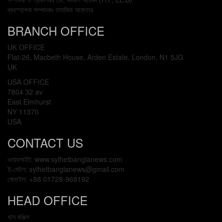
ব্যবস্হাপনা সম্পাদকঃ তাহমিনা আক্তার
BRANCH OFFICE
UK OFFICE
Flat-26, Macbeth House, Arden Estate, London, N1 5JG
UK
USA OFFICE
7804 32 av
East Elmhurst
NY 11370
USA
CONTACT US
ওয়েবসাইট: www.sylhetbanglanews.com
ই-মেইল: sylhetbanglanews@gmail.com
মোবাইল: +88 01728-968192
HEAD OFFICE
খান মঞ্জিল