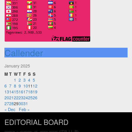
Callender
January 2025
M
T
W
T
F
S
S
1
2
3
4
5
6
7
8
9
10
11
12
13
14
15
16
17
18
19
20
21
22
23
24
25
26
27
28
29
30
31
« Dec
Feb »
EDITORIAL BOARD
সম্পাদক ও প্রকাশকঃ মো. কামাল আহমদ (ITP, LL.B)