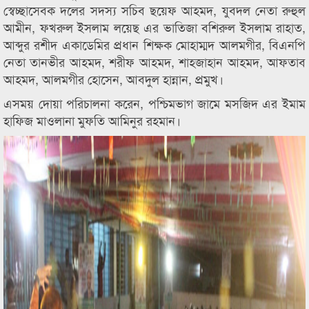
স্বেচ্ছাসেবক দলের সদস্য সচিব ছয়েফ আহমদ, যুবদল নেতা রুহুল
আমীন, ফখরুল ইসলাম লয়েছ এর ভাতিজা বশিরুল ইসলাম রাহাত,
আব্দুর রশীদ একাডেমির প্রধান শিক্ষক মোহাম্মদ আলমগীর, বিএনপি
নেতা তানভীর আহমদ, শরীফ আহমদ, শাহজাহান আহমদ, আফতাব
আহমদ, আলমগীর হোসেন, আবদুল হান্নান, প্রমুখ।
এসময় দোয়া পরিচালনা করেন, পশ্চিমভাগ জামে মসজিদ এর ইমাম
হাফিজ মাওলানা মুফতি আমিনুর রহমান।