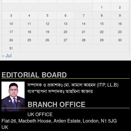
1
2
3
4
5
6
7
8
9
10
11
12
13
14
15
16
17
18
19
20
21
22
23
24
25
26
27
28
29
30
31
« Jul
EDITORIAL BOARD
সম্পাদক ও প্রকাশকঃ মো. কামাল আহমদ (ITP, LL.B)
ব্যবস্হাপনা সম্পাদকঃ তাহমিনা আক্তার
BRANCH OFFICE
UK OFFICE
Flat-26, Macbeth House, Arden Estate, London, N1 5JG
UK