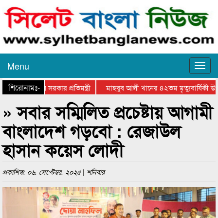
Menu
শিরোনামঃ-
শংসায় স্থানীয় সরকার প্রতিমন্ত্রী
মাহবুব আলী খানের ৪২তম মৃত্যুবার্ষিকী উপলক্
» সবার সম্মিলিত প্রচেষ্টায় আগামী
বাংলাদেশ গড়বো : রেজাউল
হাসান কয়েস লোদী
প্রকাশিত: ০৬. সেপ্টেম্বর. ২০২৫ | শনিবার