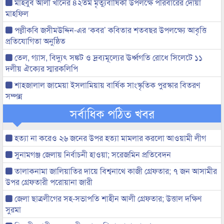
মাহবুব আলী খানের ৪২তম মৃত্যুবার্ষিকী উপলক্ষে পরিবারের দোয়া
মাহফিল
পল্লীকবি জসীমউদ্দিন-এর ‘কবর’ কবিতার শতবছর উপলক্ষ্যে আবৃত্তি
প্রতিযোগিতা অনুষ্ঠিত
তেল, গ্যাস, বিদ্যুৎ সঙ্কট ও দ্রব্যমূল্যের ঊর্ধ্বগতি রোধে সিলেটে ১১
দলীয় ঐক্যের স্মারকলিপি
শাহজালাল জামেয়া ইসলামিয়ায় বার্ষিক সাংস্কৃতিক পুরস্কার বিতরণ
সম্পন্ন
সর্বাধিক পঠিত খবর
হত্যা না করেও ২৬ জনের উপর হত্যা মামলার করলো আওয়ামী লীগ
সুনামগঞ্জ জেলায় নির্বাচনী হাওয়া; সরেজমিন প্রতিবেদন
তালাকনামা জালিয়াতির দায়ে বিশ্বনাথে কাজী গ্রেফতার; ৭ জন আসামীর
উপর গ্রেফতারী পরোয়ানা জারী
জেলা ছাত্রলীগের সহ-সভাপতি শাহীন আলী গ্রেফতার; উত্তাল দক্ষিণ
সুরমা