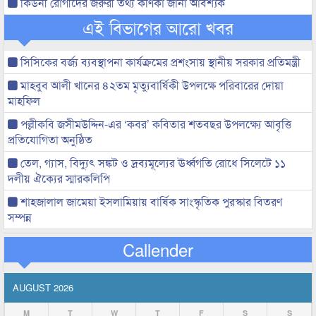
কিডনী রোগীদের জরুরী তথ্য কণিকা জানা আবশ্যক
এই বিভাগের আরো খবর
সিসিকের বর্জ্য ব্যবস্থাপনা কার্যক্রমের প্রশংসায় স্থানীয় সরকার প্রতিমন্ত্রী
মাহবুব আলী খানের ৪২তম মৃত্যুবার্ষিকী উপলক্ষে পরিবারের দোয়া
মাহফিল
পল্লীকবি জসীমউদ্দিন-এর ‘কবর’ কবিতার শতবছর উপলক্ষ্যে আবৃত্তি
প্রতিযোগিতা অনুষ্ঠিত
তেল, গ্যাস, বিদ্যুৎ সঙ্কট ও দ্রব্যমূল্যের ঊর্ধ্বগতি রোধে সিলেটে ১১
দলীয় ঐক্যের স্মারকলিপি
শাহজালাল জামেয়া ইসলামিয়ায় বার্ষিক সাংস্কৃতিক পুরস্কার বিতরণ
সম্পন্ন
Callender
AUGUST 2026
M
T
W
T
F
S
S