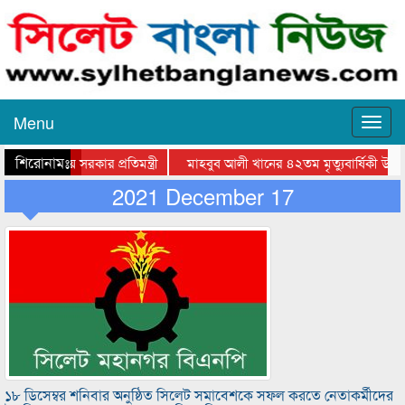
Menu
শিরোনামঃ-
রশংসায় স্থানীয় সরকার প্রতিমন্ত্রী
মাহবুব আলী খানের ৪২তম মৃত্যুবার্ষিকী উপলক
োপণ কর্মসূচি অনুষ্ঠিত
2021 December 17
বৃহত্তর মদিনা মার্কেট ব্যবসায়ী সমিতির উদ্যোগে বৃক্ষরো
১৮ ডিসেম্বর শনিবার অনুষ্ঠিত সিলেট সমাবেশকে সফল করতে নেতাকর্মীদের