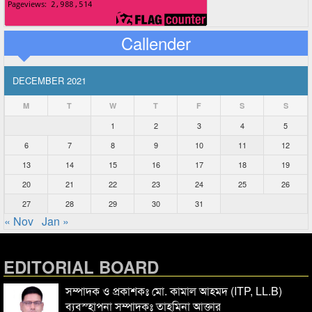
Callender
DECEMBER 2021
M
T
W
T
F
S
S
1
2
3
4
5
6
7
8
9
10
11
12
13
14
15
16
17
18
19
20
21
22
23
24
25
26
27
28
29
30
31
« Nov
Jan »
EDITORIAL BOARD
সম্পাদক ও প্রকাশকঃ মো. কামাল আহমদ (ITP, LL.B)
ব্যবস্হাপনা সম্পাদকঃ তাহমিনা আক্তার