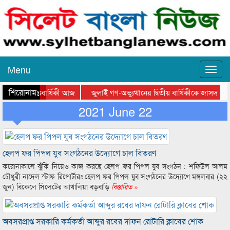
Menu
শিরোনামঃ-
 ৪২তম মৃত্যুবার্ষিকী আজ
জুলাই গণ-অভ্যুত্থানের দ্বিতীয় বার্ষিকীকে জাসদ 
ান দিবসের আলোচনা সভায় সিসিক প্রশাসক
2021 June 22
স্কলার্সহোম মেজরটিলা কলেজে ‘জুলাই গ
হেলপ ফর পিপল যুব সংগঠনের উদ্যোগে চাল বিতরণ
করোনাকালে ঝুঁকি নিয়েও কাজ করছে হেলপ ফর পিপল যুব সংগঠন : শফিউল আলম
চৌধুরী নাদেল স্টাফ রিপোর্টারঃ হেলপ ফর পিপল যুব সংগঠনের উদ্যোগে মঙ্গলবার (২২
জুন) বিকেলে সিলেটের আখালিয়া বড়বাড়ি
বিস্তারিত »
অবসরপ্রাপ্ত সরকারি কর্মকর্তা আব্দুর রবের দাফন রোটারি ক্লাবের শোক