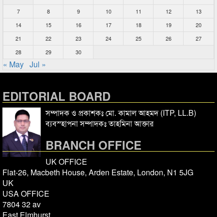
7
8
9
10
11
12
13
14
15
16
17
18
19
20
21
22
23
24
25
26
27
28
29
30
« May
Jul »
EDITORIAL BOARD
সম্পাদক ও প্রকাশকঃ মো. কামাল আহমদ (ITP, LL.B)
ব্যবস্হাপনা সম্পাদকঃ তাহমিনা আক্তার
BRANCH OFFICE
UK OFFICE
Flat-26, Macbeth House, Arden Estate, London, N1 5JG
UK
USA OFFICE
7804 32 av
East Elmhurst