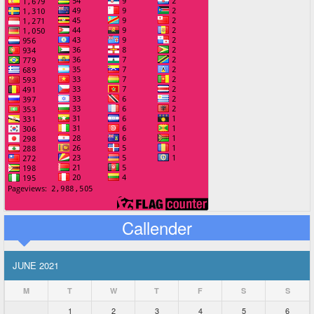
Callender
JUNE 2021
M
T
W
T
F
S
S
1
2
3
4
5
6