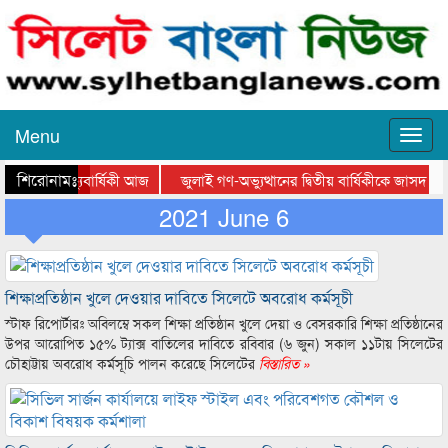
Menu
শিরোনামঃ-
 ৪২তম মৃত্যুবার্ষিকী আজ
জুলাই গণ-অভ্যুত্থানের দ্বিতীয় বার্ষিকীকে জাসদ 
ান দিবসের আলোচনা সভায় সিসিক প্রশাসক
2021 June 6
স্কলার্সহোম মেজরটিলা কলেজে ‘জুলাই গ
শিক্ষাপ্রতিষ্ঠান খুলে দেওয়ার দাবিতে সিলেটে অবরোধ কর্মসূচী
স্টাফ রিপোর্টারঃ অবিলম্বে সকল শিক্ষা প্রতিষ্ঠান খুলে দেয়া ও বেসরকারি শিক্ষা প্রতিষ্ঠানের
উপর আরোপিত ১৫% ট্যাক্স বাতিলের দাবিতে রবিবার (৬ জুন) সকাল ১১টায় সিলেটের
চৌহাট্টায় অবরোধ কর্মসূচি পালন করেছে সিলেটের
বিস্তারিত »