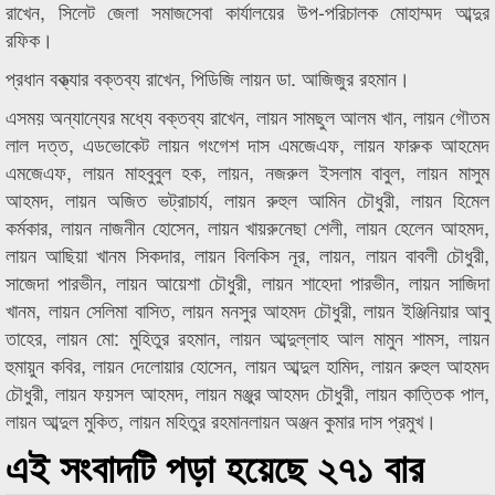
রাখেন, সিলেট জেলা সমাজসেবা কার্যালয়ের উপ-পরিচালক মোহাম্মদ আব্দুর
রফিক।
প্রধান বক্ত্যার বক্তব্য রাখেন, পিডিজি লায়ন ডা. আজিজুর রহমান।
এসময় অন্যান্যের মধ্যে বক্তব্য রাখেন, লায়ন সামছুল আলম খান, লায়ন গৌতম
লাল দত্ত, এডভোকেট লায়ন গংগেশ দাস এমজেএফ, লায়ন ফারুক আহমেদ
এমজেএফ, লায়ন মাহবুবুল হক, লায়ন, নজরুল ইসলাম বাবুল, লায়ন মাসুম
আহমদ, লায়ন অজিত ভট্রাচার্য, লায়ন রুহুল আমিন চৌধুরী, লায়ন হিমেল
কর্মকার, লায়ন নাজনীন হোসেন, লায়ন খায়রুনেছা শেলী, লায়ন হেলেন আহমদ,
লায়ন আছিয়া খানম সিকদার, লায়ন বিলকিস নূর, লায়ন, লায়ন বাবলী চৌধুরী,
সাজেদা পারভীন, লায়ন আয়েশা চৌধুরী, লায়ন শাহেদা পারভীন, লায়ন সাজিদা
খানম, লায়ন সেলিমা বাসিত, লায়ন মনসুর আহমদ চৌধুরী, লায়ন ইঞ্জিনিয়ার আবু
তাহের, লায়ন মো: মুহিতুর রহমান, লায়ন আব্দুল্লাহ আল মামুন শামস, লায়ন
হুমায়ুন কবির, লায়ন দেলোয়ার হোসেন, লায়ন আব্দুল হামিদ, লায়ন রুহুল আহমদ
চৌধুরী, লায়ন ফয়সল আহমদ, লায়ন মঞ্জুর আহমদ চৌধুরী, লায়ন কাত্তিক পাল,
লায়ন আব্দুল মুকিত, লায়ন মহিতুর রহমানলায়ন অঞ্জন কুমার দাস প্রমুখ।
এই সংবাদটি পড়া হয়েছে ২৭১ বার