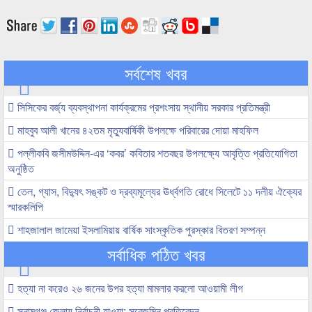
সর্বশেষ খবর
সিসিকের বর্জ্য ব্যবস্থাপনা কার্যক্রমের প্রশংসায় স্থানীয় সরকার প্রতিমন্ত্রী
মাহবুব আলী খানের ৪২তম মৃত্যুবার্ষিকী উপলক্ষে পরিবারের দোয়া মাহফিল
পল্লীকবি জসীমউদ্দিন-এর ‘কবর’ কবিতার শতবছর উপলক্ষ্যে আবৃত্তি প্রতিযোগিতা
অনুষ্ঠিত
তেল, গ্যাস, বিদ্যুৎ সঙ্কট ও দ্রব্যমূল্যের ঊর্ধ্বগতি রোধে সিলেটে ১১ দলীয় ঐক্যের
স্মারকলিপি
শাহজালাল জামেয়া ইসলামিয়ায় বার্ষিক সাংস্কৃতিক পুরস্কার বিতরণ সম্পন্ন
সর্বাধিক পঠিত খবর
হত্যা না করেও ২৬ জনের উপর হত্যা মামলার করলো আওয়ামী লীগ
সুনামগঞ্জ জেলায় নির্বাচনী হাওয়া; সরেজমিন প্রতিবেদন