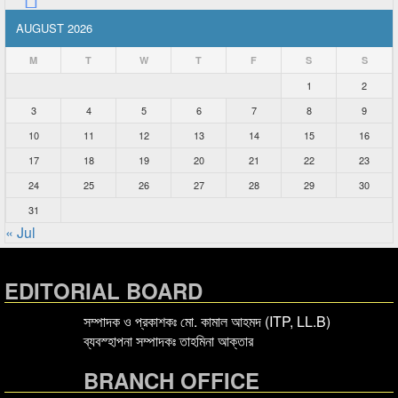
AUGUST 2026
M
T
W
T
F
S
S
1
2
3
4
5
6
7
8
9
10
11
12
13
14
15
16
17
18
19
20
21
22
23
24
25
26
27
28
29
30
31
« Jul
EDITORIAL BOARD
সম্পাদক ও প্রকাশকঃ মো. কামাল আহমদ (ITP, LL.B)
ব্যবস্হাপনা সম্পাদকঃ তাহমিনা আক্তার
BRANCH OFFICE