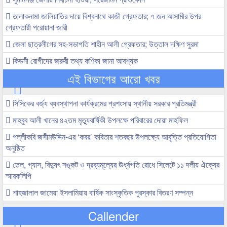
তালাকনামা জালিয়াতির দায়ে বিশ্বনাথে কাজী গ্রেফতার; ৭ জন আসামীর উপর
গ্রেফতারী পরোয়ানা জারী
জেলা ছাত্রলীগের সহ-সভাপতি শাহীন আলী গ্রেফতার; উত্তাল দক্ষিণ সুরমা
কিডনী রোগীদের জরুরী তথ্য কণিকা জানা আবশ্যক
এই বিভাগের আরো খবর
সিসিকের বর্জ্য ব্যবস্থাপনা কার্যক্রমের প্রশংসায় স্থানীয় সরকার প্রতিমন্ত্রী
মাহবুব আলী খানের ৪২তম মৃত্যুবার্ষিকী উপলক্ষে পরিবারের দোয়া মাহফিল
পল্লীকবি জসীমউদ্দিন-এর ‘কবর’ কবিতার শতবছর উপলক্ষ্যে আবৃত্তি প্রতিযোগিতা
অনুষ্ঠিত
তেল, গ্যাস, বিদ্যুৎ সঙ্কট ও দ্রব্যমূল্যের ঊর্ধ্বগতি রোধে সিলেটে ১১ দলীয় ঐক্যের
স্মারকলিপি
শাহজালাল জামেয়া ইসলামিয়ায় বার্ষিক সাংস্কৃতিক পুরস্কার বিতরণ সম্পন্ন
Callender