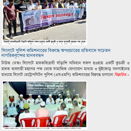
সিলেটে পুলিশ কমিশনারের বিরুদ্ধে অপপ্রচারের প্রতিবাদে সচেতন
নাগরিকবৃন্দের মানববন্ধন
নিউজ ডেস্কঃ সিলেটে মাদকবিরোধী সাঁড়াশি অভিযান সফল হওয়ায় একটি কুচক্রী ও
মাদক ব্যবসায়ী মহলের পক্ষ থেকে সামাজিক যোগাযোগ মাধ্যম ও ভুঁইফোড় অনলাইনের
মাধ্যমে সিলেট মেট্রোপলিটন পুলিশ (এসএমপি) কমিশনারের বিরুদ্ধে চালানো
বিস্তারিত »