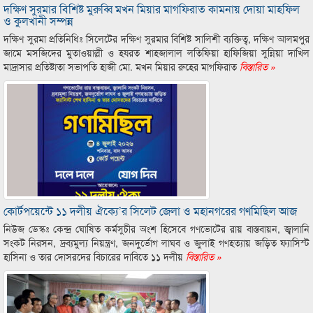
দক্ষিণ সুরমার বিশিষ্ট মুরুব্বি মখন মিয়ার মাগফিরাত কামনায় দোয়া মাহফিল
ও কুলখানী সম্পন্ন
দক্ষিণ সুরমা প্রতিনিধিঃ সিলেটের দক্ষিণ সুরমার বিশিষ্ট সালিশী ব্যক্তিত্ব, দক্ষিণ আলমপুর
জামে মসজিদের মুতাওয়াল্লী ও হযরত শাহজালাল লতিফিয়া হাফিজিয়া সুন্নিয়া দাখিল
মাদ্রাসার প্রতিষ্টাতা সভাপতি হাজী মো. মখন মিয়ার রুহের মাগফিরাত
বিস্তারিত »
কোর্টপয়েন্টে ১১ দলীয় ঐক্যে’র সিলেট জেলা ও মহানগরের গণমিছিল আজ
নিউজ ডেস্কঃ কেন্দ্র ঘোষিত কর্মসুচীর অংশ হিসেবে গণভোটের রায় বাস্তবায়ন, জ্বালানি
সংকট নিরসন, দ্রব্যমুল্য নিয়ন্ত্রণ, জনদুর্ভোগ লাঘব ও জুলাই গণহত্যায় জড়িত ফ্যাসিস্ট
হাসিনা ও তার দোসরদের বিচারের দাবিতে ১১ দলীয়
বিস্তারিত »