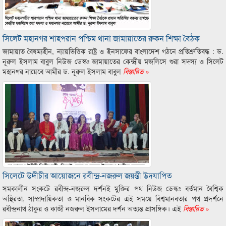
সিলেট মহানগর শাহপরান পশ্চিম থানা জামায়াতের রুকন শিক্ষা বৈঠক
জামায়াত বৈষম্যহীন, ন্যায়ভিত্তিক রাষ্ট্র ও ইনসাফের বাংলাদেশ গঠনে প্রতিশ্রুতিবদ্ধ : ড.
নূরুল ইসলাম বাবুল নিউজ ডেস্কঃ জামায়াতের কেন্দ্রীয় মজলিসে শুরা সদস্য ও সিলেট
মহানগর নায়েবে আমীর ড. নূরুল ইসলাম বাবুল
বিস্তারিত »
‎সিলেটে উদীচীর আয়োজনে রবীন্দ্র-নজরুল জয়ন্তী উদযাপিত
সমকালীন সংকটে রবীন্দ্র-নজরুল দর্শনই মুক্তির পথ নিউজ ডেস্কঃ ‎বর্তমান বৈশ্বিক
অস্থিরতা, সাম্প্রদায়িকতা ও মানবিক সংকটের এই সময়ে বিশ্বমানবতার পথ প্রদর্শনে
রবীন্দ্রনাথ ঠাকুর ও কাজী নজরুল ইসলামের দর্শন অত্যন্ত প্রাসঙ্গিক। এই
বিস্তারিত »