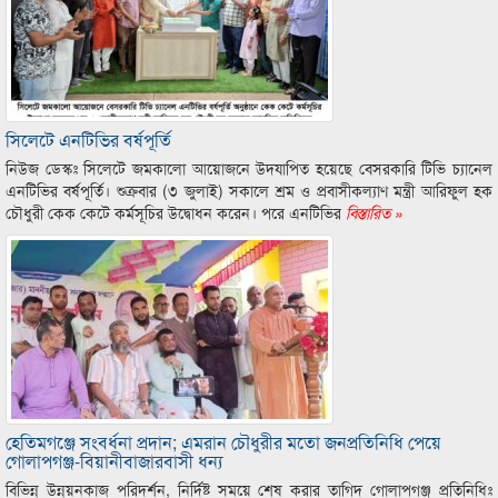
সিলেটে এনটিভির বর্ষপূর্তি
নিউজ ডেস্কঃ সিলেটে জমকালো আয়োজনে উদযাপিত হয়েছে বেসরকারি টিভি চ্যানেল
এনটিভির বর্ষপূর্তি। শুক্রবার (৩ জুলাই) সকালে শ্রম ও প্রবাসীকল্যাণ মন্ত্রী আরিফুল হক
চৌধুরী কেক কেটে কর্মসূচির উদ্বোধন করেন। পরে এনটিভির
বিস্তারিত »
হেতিমগঞ্জে সংবর্ধনা প্রদান; এমরান চৌধুরীর মতো জনপ্রতিনিধি পেয়ে
গোলাপগঞ্জ-বিয়ানীবাজারবাসী ধন্য
বিভিন্ন উন্নয়নকাজ পরিদর্শন, নির্দিষ্ট সময়ে শেষ করার তাগিদ গোলাপগঞ্জ প্রতিনিধিঃ