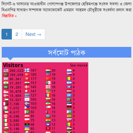
সিলেট-৬ আসনের আওতাধীন গোলাপগঞ্জ উপজেলার হেতিমগঞ্জে সংসদ সদস্য ও জেলা
বিএনপির সাধারণ সম্পাদক অ্যাডভোকেট এমরান আহমদ চৌধুরীকে সংবর্ধনা প্রদান করা
বিস্তারিত »
1
2
Next →
সর্বমোট পাঠক