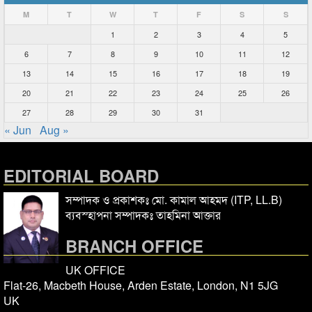
M
T
W
T
F
S
S
1
2
3
4
5
6
7
8
9
10
11
12
13
14
15
16
17
18
19
20
21
22
23
24
25
26
27
28
29
30
31
« Jun
Aug »
EDITORIAL BOARD
সম্পাদক ও প্রকাশকঃ মো. কামাল আহমদ (ITP, LL.B)
ব্যবস্হাপনা সম্পাদকঃ তাহমিনা আক্তার
BRANCH OFFICE
UK OFFICE
Flat-26, Macbeth House, Arden Estate, London, N1 5JG
UK