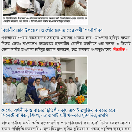
বিয়ানীবাজার উপজেলা ও পৌর জামায়াতের কর্মী শিক্ষাশিবির
গণভোটের গণরায় বাস্তবায়নের সবাইকে ঐক্যবদ্ধ থাকতে হবে : মাওলানা হাবিবুর রহমান
নিউজ ডেস্কঃ বাংলাদেশ জামায়াতে ইসলামীর কেন্দ্রীয় মজলিসে শুরা সদস্য ও সিলেট
জেলা আমীর মাওলানা হাবিবুর রহমান বলেছেন, ছাত্র-জনতার গণঅভ্যুত্থানের
বিস্তারিত »
দেশের অর্থনীতি ও বাজার স্থিতিশীলতায় এআই প্রযুক্তির ব্যবহার হবে :
সিলেটে বাণিজ্য, শিল্প, বস্ত্র ও পাট মন্ত্রী খন্দকার মুক্তাদির, এমপি
‘প্রথম পর্যায়ে ৩০টি অতি সংবেদনশীল পণ্য পর্যবেক্ষণ করা হবে’ নিউজ ডেস্কঃ দেশের
বাজার পরিস্থিতি নজরদারি ও মূল্য নিয়ন্ত্রণে কৃত্রিম বুদ্ধিমত্তা বা এআই প্রযুক্তির ব্যবহার করা