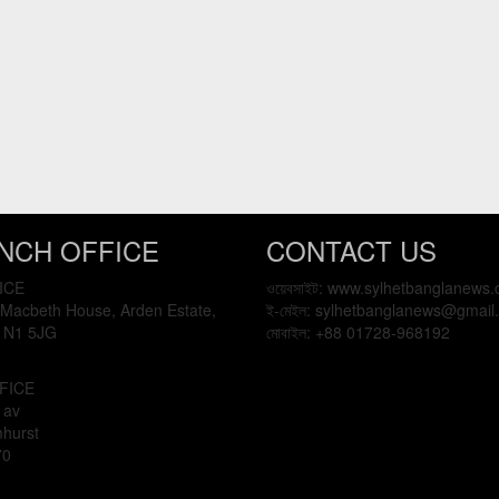
NCH OFFICE
CONTACT US
ICE
ওয়েবসাইট: www.sylhetbanglanews
 Macbeth House, Arden Estate,
ই-মেইল: sylhetbanglanews@gmail
 N1 5JG
মোবাইল: +88 01728-968192
FICE
 av
mhurst
70