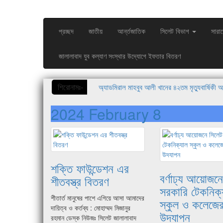
প্রচ্ছদ
জাতীয়
আর্ন্তজাতিক
সিলেট বিভাগ
সারা
জালালাবাদ যুব কল্যাণ সংস্থার উদ্যোগে ইফতার বিতরণ
শিরোনামঃ-
রিয়ার অ্যাডমিরাল মাহবুব আলী খানের ৪২তম মৃত্যুবার্ষিকী
জুলাই শহিদ ও যোদ্ধাদের জাতি শ্রদ্ধাভরে আজীবন মনে রা
2024 February 8
শক্তি ফাউন্ডেশন এর
বর্ণাঢ্য আয়োজন
শীতবস্ত্র বিতরণ
সরকারি টেকনিক্
শীতার্ত মানুষের পাশে এগিয়ে আসা আমাদের
স্কুল ও কলেজের
দায়িত্ব ও কর্তব্য : মোহাম্মদ মিজানুর
উদযাপন
রহমান ডেস্ক নিউজঃ সিলেট জালালাবাদ