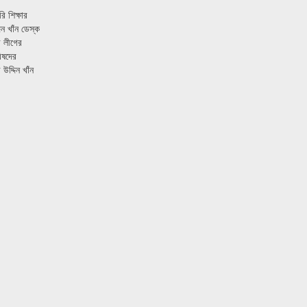
ি শিক্ষার
িন খাঁন ডেস্ক
 লীগের
িষদের
উদ্দিন খাঁন
»