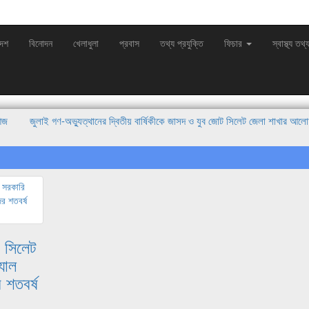
দেশ
বিনোদন
খেলাধুলা
প্রবাস
তথ্য প্রযুক্তি
ফিচার
স্বাস্থ্য তথ্
 আজ
জুলাই গণ-অভ্যুত্থানের দ্বিতীয় বার্ষিকীকে জাসদ ও যুব জোট সিলেট জেলা শাখার আল
খবে : এমপি এমরান আহমদ চৌধুরী
সিলেটে জুলাই শহীদ স্মৃতিস্তম্ভে পুষ্পস্তবক অর্পণ এ 
ে সিলেট
যাল
 শতবর্ষ