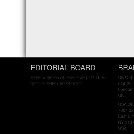
EDITORIAL BOARD
BRA
সম্পাদক ও প্রকাশকঃ মো. কামাল আহমদ (ITP, LL.B)
UK OFF
ব্যবস্হাপনা সম্পাদকঃ তাহমিনা আক্তার
Flat-26,
London,
UK
USA OF
7804 32
East El
NY 113
USA