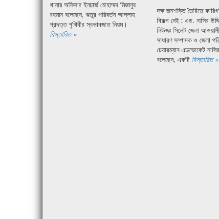
থানার অফিসার ইনচার্জ মোহাম্মদ মিজানুর
দক্ষ জনশক্তি তৈরিতে কারিগর
রহমান বলেছেন, ঋতুর পরিবর্তন আল্লাহ
বিকল্প নেই : এড. নাসির উদ্দ
প্রদত্ত পৃথিবীর স্বভাবজাত নিয়ম।
নিউজঃ সিলেট জেলা আওয়ামী
বিস্তারিত »
সাধারণ সম্পাদক ও জেলা পর
চেয়ারম্যান এডভোকেট নাসির 
বলেছেন, একটি
বিস্তারিত 