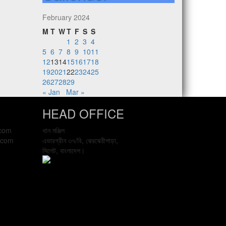
February 2024
M
T
W
T
F
S
S
1
2
3
4
5
6
7
8
9
10
11
12
13
14
15
16
17
18
19
20
21
22
23
24
25
26
27
28
29
« Jan
Mar »
HEAD OFFICE
.com
খান মঞ্জিল
.com
এভারগ্রীন ৩৭/বি, ঝেরঝেরীপাড়া,
সিলেট, বাংলাদেশ।