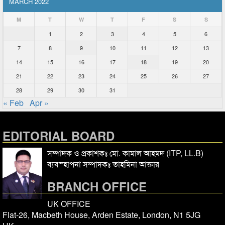
MARCH 2022
M
T
W
T
F
S
S
1
2
3
4
5
6
7
8
9
10
11
12
13
14
15
16
17
18
19
20
21
22
23
24
25
26
27
28
29
30
31
« Feb
Apr »
EDITORIAL BOARD
সম্পাদক ও প্রকাশকঃ মো. কামাল আহমদ (ITP, LL.B)
ব্যবস্হাপনা সম্পাদকঃ তাহমিনা আক্তার
BRANCH OFFICE
UK OFFICE
Flat-26, Macbeth House, Arden Estate, London, N1 5JG