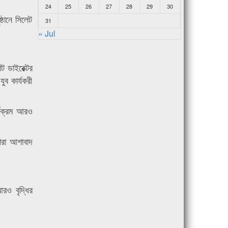
24
25
26
27
28
29
30
্ঠানে সিলেট
31
« Jul
।
ট ডাইরেক্টর
ুব কার্যকরী
র্যক্রম আরও
ারা আশাবাদ
আরও বৃদ্ধির