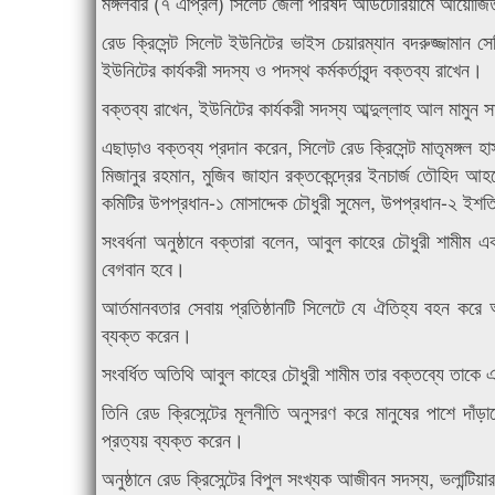
মঙ্গলবার (৭ এপ্রিল) সিলেট জেলা পরিষদ অডিটোরিয়ামে আয়োজিত
রেড ক্রিসেন্ট সিলেট ইউনিটের ভাইস চেয়ারম্যান বদরুজ্জামান স
ইউনিটের কার্যকরী সদস্য ও পদস্থ কর্মকর্তাবৃন্দ বক্তব্য রাখেন।
বক্তব্য রাখেন, ইউনিটের কার্যকরী সদস্য আব্দুল্লাহ আল মামুন 
এছাড়াও বক্তব্য প্রদান করেন, সিলেট রেড ক্রিসেন্ট মাতৃমঙ্গল হাস
মিজানুর রহমান, মুজিব জাহান রক্তকেন্দ্রের ইনচার্জ তৌহিদ আহ
কমিটির উপপ্রধান-১ মোসাদ্দেক চৌধুরী সুমেল, উপপ্রধান-২ ইশতি
সংবর্ধনা অনুষ্ঠানে বক্তারা বলেন, আবুল কাহের চৌধুরী শামীম
বেগবান হবে।
আর্তমানবতার সেবায় প্রতিষ্ঠানটি সিলেটে যে ঐতিহ্য বহন ক
ব্যক্ত করেন।
সংবর্ধিত অতিথি আবুল কাহের চৌধুরী শামীম তার বক্তব্যে তাকে এ
তিনি রেড ক্রিসেন্টের মূলনীতি অনুসরণ করে মানুষের পাশে দাঁড়
প্রত্যয় ব্যক্ত করেন।
অনুষ্ঠানে রেড ক্রিসেন্টের বিপুল সংখ্যক আজীবন সদস্য, ভলান্টিয়