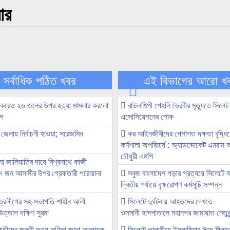
ার
সর্বাধিক পঠিত খবর
এই বিভাগের আরো খ
া করেও ২৬ জনের উপর হত্যা মামলার করলো
বাউলশিল্পী পেহলি ভৈরবীর মৃত্যুতে সিল
ীগ
এসোসিয়েশনের শোক
 জেলায় নির্বাচনী হাওয়া; সরেজমিন
কর আইনজীবীদের পেশাগত দক্ষতা বৃদ্ধিতে
কর্মশালা অপরিহার্য : অ্যাডভোকেট এমরান
চৌধুরী এমপি
া জালিয়াতির দায়ে বিশ্বনাথে কাজী
 ৭ জন আসামীর উপর গ্রেফতারী পরোয়ানা
সবুজ বাংলাদেশ গড়ার প্রত্যয়ে সিলেটে ব
দ্বিতীয় পর্যায়ে বৃক্ষরোপণ কর্মসূচি সম্পন্ন
ত্রলীগের সহ-সভাপতি শাহীন আলী
সিলেটে দুর্ঘটনায় আহতদের দেখতে
উত্তাল দক্ষিণ সুরমা
ওসমানী হাসপাতালে মহানগর জামায়াত নেতৃবৃন
োগীদের জরুরী তথ্য কণিকা জানা আবশ্যক
সিলেটে তালামীযে ইসলামিয়ার ঈদে মীলাদুন