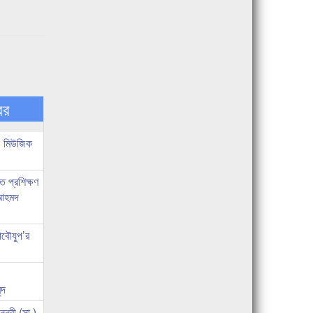
বর
েট মিউজিক
 প্রশিক্ষণ
 আহমদ
াবৌযুপ’র
্দ
্নবী (সা.)