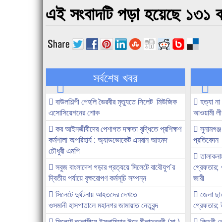
এই সংবাদটি পড়া হয়েছে ১৩১ ব
সর্বশেষ খবর
বাউলশিল্পী পেহলি ভৈরবীর মৃত্যুতে সিলেট মিউজিক
হত্যা ন
এসোসিয়েশনের শোক
আওয়ামী ল
কর আইনজীবীদের পেশাগত দক্ষতা বৃদ্ধিতে প্রশিক্ষণ
সুনামগঞ্জ
কর্মশালা অপরিহার্য : অ্যাডভোকেট এমরান আহমদ
প্রতিবেদন
চৌধুরী এমপি
তালাকনাম
সবুজ বাংলাদেশ গড়ার প্রত্যয়ে সিলেটে বাবৌযুপ’র
গ্রেফতার;
দ্বিতীয় পর্যায়ে বৃক্ষরোপণ কর্মসূচি সম্পন্ন
জারী
সিলেটে দুর্ঘটনায় আহতদের দেখতে
জেলা ছা
ওসমানী হাসপাতালে মহানগর জামায়াত নেতৃবৃন্দ
গ্রেফতার; 
সিলেটে তালামীযে ইসলামিয়ার ঈদে মীলাদুন্নবী (সা.)
কিডনী র