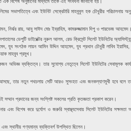
 এক বিশেষ অনুষ্ঠানের মাধ্যমে তাকে এই সংবর্ধনা জানানো হয়।
েলিমের সভাপতিত্বে এবং ইউনিট সেক্রেটারি মাহবুবুল হক চৌধুরীর পরিচালনায় অনুষ
সামন, নির্ঝর রায়, আবু সাঈদ মোঃ ইব্রাহিম, কামরুজ্জামান দিপু ও পারভেজ আহমেদ
পাতালের ডেপুটি ডাইরেক্টর নুরুল আলম, রেড ক্রিসেন্ট সিলেট ইউনিটের অ্যাসিস্ট্যান্
মেদ, যুব সংগঠক লায়ন আমিন উদ্দিন আহমেদ, যুব প্রধান চৌধুরী লাবিব ইয়াসির, য
য়াক মাহবুব প্রমুখ।
 একজন অভিজ্ঞ ব্যক্তিত্ব। তার সুযোগ্য নেতৃত্বে সিলেট ইউনিটের সেবামূলক কা
রে আসছে, তার নতুন পথচলায় সেটি আরও সুসংহত এবং জনকল্যাণমুখী হবে বলে ত
ই সম্মান প্রদানের জন্য সংশ্লিষ্ট সকলের প্রতি কৃতজ্ঞতা প্রকাশ করেন।
ানোর এবং বিশেষ করে দুর্যোগ ও জরুরি স্বাস্থ্যসেবায় সিলেট ইউনিটের সক্ষমতা 
ার এবং স্থানীয় গণ্যমান্য ব্যক্তিবর্গ উপস্থিত ছিলেন।