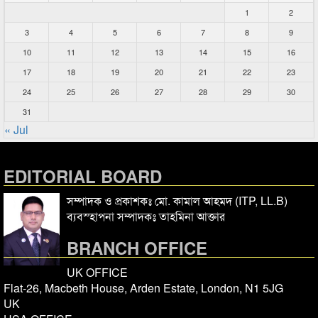
1
2
3
4
5
6
7
8
9
10
11
12
13
14
15
16
17
18
19
20
21
22
23
24
25
26
27
28
29
30
31
« Jul
EDITORIAL BOARD
সম্পাদক ও প্রকাশকঃ মো. কামাল আহমদ (ITP, LL.B)
ব্যবস্হাপনা সম্পাদকঃ তাহমিনা আক্তার
BRANCH OFFICE
UK OFFICE
Flat-26, Macbeth House, Arden Estate, London, N1 5JG
UK