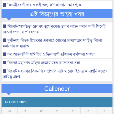
কিডনী রোগীদের জরুরী তথ্য কণিকা জানা আবশ্যক
এই বিভাগের আরো খবর
সিলেট-আখাউড়া রেলপথ ডুয়েলগেজ ডাবল লাইন করার দাবি সিলেট
বিভাগ গণদাবি পরিষদের
দুর্ঘটনায় নিহত প্রিতমের একমাত্র বোনের লেখাপড়ার দায়িত্ব নিলো
মহানগর জামায়াত
কর আইনজীবী সমিতির ২ দিনব্যাপী প্রশিক্ষণ কর্মশালা সম্পন্ন
সিলেট মহানগর মহিলা জামায়াতের আলোচনা সভা
সিলেট মহানগর বিএনপি সভাপতি নাসিম হোসাইনের আনুষ্ঠানিকভাবে
দায়িত্ব গ্রহণ
Callender
AUGUST 2026
M
T
W
T
F
S
S