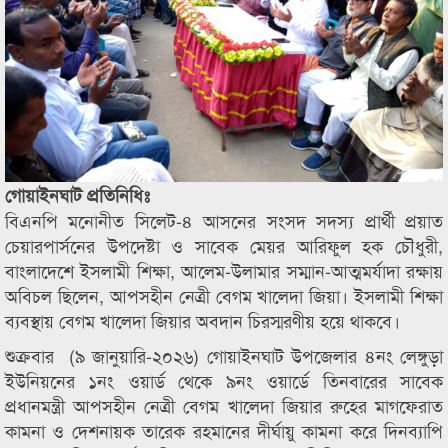
গোয়াইনঘাট প্রতিনিধিঃ
বিএনপি মনোনীত সিলেট-৪ আসনের সংসদ সদস্য প্রার্থী প্রয়াত
চেয়ারপার্সনের উপদেষ্টা ও সাবেক মেয়র আরিফুল হক চৌধুরী,
বাংলাদেশে ইসলামী শিক্ষা, আলেম-উলামার সম্মান-আত্মমর্যাদা রক্ষায়
অবিচল ছিলেন, আপসহীন নেত্রী বেগম খালেদা জিয়া। ইসলামী শিক্ষা
ব্যবস্থায় বেগম খালেদা জিয়ার অবদান চিরস্মরণীয় হয়ে থাকবে।
শুক্রবার (৯ জানুয়ারি-২০২৬) গোয়াইনঘাট উপজেলার ৪নং লেঙ্গুড়া
ইউনিয়নের ১নং ওয়ার্ড থেকে ৯নং ওয়ার্ডে তিনবারের সাবেক
প্রধানমন্ত্রী আপসহীন নেত্রী বেগম খালেদা জিয়ার রুহের মাগফেরাত
কামনা ও দেশনায়ক তারেক রহমানের দীর্ঘায়ু কামনা করে দিনব্যাপি