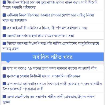
সিলেট-আখাউড়া রেলপথ ডুয়েলগেজ ডাবল লাইন করার দাবি সিলেট
বিভাগ গণদাবি পরিষদের
দুর্ঘটনায় নিহত প্রিতমের একমাত্র বোনের লেখাপড়ার দায়িত্ব নিলো
মহানগর জামায়াত
কর আইনজীবী সমিতির ২ দিনব্যাপী প্রশিক্ষণ কর্মশালা সম্পন্ন
সিলেট মহানগর মহিলা জামায়াতের আলোচনা সভা
সিলেট মহানগর বিএনপি সভাপতি নাসিম হোসাইনের আনুষ্ঠানিকভাবে
দায়িত্ব গ্রহণ
সর্বাধিক পঠিত খবর
হত্যা না করেও ২৬ জনের উপর হত্যা মামলার করলো আওয়ামী লীগ
সুনামগঞ্জ জেলায় নির্বাচনী হাওয়া; সরেজমিন প্রতিবেদন
তালাকনামা জালিয়াতির দায়ে বিশ্বনাথে কাজী গ্রেফতার; ৭ জন আসামীর
উপর গ্রেফতারী পরোয়ানা জারী
জেলা ছাত্রলীগের সহ-সভাপতি শাহীন আলী গ্রেফতার; উত্তাল দক্ষিণ
সুরমা