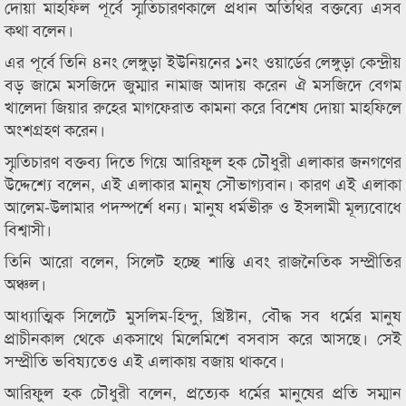
দোয়া মাহফিল পূর্বে স্মৃতিচারণকালে প্রধান অতিথির বক্তব্যে এসব
কথা বলেন।
এর পূর্বে তিনি ৪নং লেঙ্গুড়া ইউনিয়নের ১নং ওয়ার্ডের লেঙ্গুড়া কেন্দ্রীয়
বড় জামে মসজিদে জুম্মার নামাজ আদায় করেন ঐ মসজিদে বেগম
খালেদা জিয়ার রুহের মাগফেরাত কামনা করে বিশেষ দোয়া মাহফিলে
অংশগ্রহণ করেন।
স্মৃতিচারণ বক্তব্য দিতে গিয়ে আরিফুল হক চৌধুরী এলাকার জনগণের
উদ্দেশ্যে বলেন, এই এলাকার মানুষ সৌভাগ্যবান। কারণ এই এলাকা
আলেম-উলামার পদস্পর্শে ধন্য। মানুষ ধর্মভীরু ও ইসলামী মূল্যবোধে
বিশ্বাসী।
তিনি আরো বলেন, সিলেট হচ্ছে শান্তি এবং রাজনৈতিক সম্প্রীতির
অঞ্চল।
আধ্যাত্মিক সিলেটে মুসলিম-হিন্দু, খ্রিষ্টান, বৌদ্ধ সব ধর্মের মানুষ
প্রাচীনকাল থেকে একসাথে মিলেমিশে বসবাস করে আসছে। সেই
সম্প্রীতি ভবিষ্যতেও এই এলাকায় বজায় থাকবে।
আরিফুল হক চৌধুরী বলেন, প্রত্যেক ধর্মের মানুষের প্রতি সম্মান