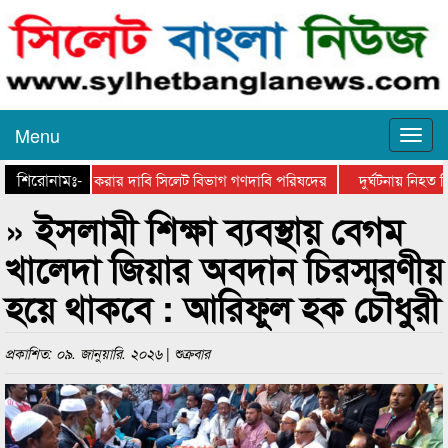
Menu
শিরোনামঃ-
ডাবল লাইন করার দাবি সিলেট বিভাগ গণদাবি পরিষদের
দুর্ঘটনায় নিহত প্
» ইসলামী শিক্ষা ব্যবস্থায় বেগম
খালেদা জিয়ার অবদান চিরস্মরণীয়
হয়ে থাকবে : আরিফুল হক চৌধুরী
প্রকাশিত: ০৯. জানুয়ারি. ২০২৬ | শুক্রবার