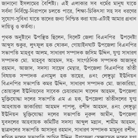
জানানো ইসলামের বৈশিষ্ট্য। এই এলাকার সব ধর্মের মানুষ যাতে
সর্বদা নির্বিঘ্নে-নিরাপদে চলতে পারে, শিক্ষা-চিকিৎসা সহ সব ধরণের
সুযোগ-সুবিধা যাতে তাদের জন্য নিশ্চিত করা যায়-এটাই আমার প্রধান
দায়িত্ব ও কর্তব্য।
পৃথক অনুষ্টানে উপস্থিত ছিলেন, সিলেট জেলা বিএনপির উপদেষ্টা
আব্দুস শুকুর, লুৎফুল হক খোকন, গোয়াইনঘাট উপজেলা বিএনপির
সভাপতি মাহবুব আলম, সাধারণ সম্পাদক জসিম উদ্দিন, যুগ্ম সাধারণ
সম্পাদক মো. মাহবুব আহমদ, সহ- সাংগঠনিক সম্পাদক আজাদুর
রহমান, আজাদ, সদস্য সাহেদ মেম্বার, উপজেলা বিএনপির তাঁতী
বিষয়ক সম্পাদক এনামুল হক তাহের, ৪নং লেঙ্গুড়া ইউনিয়ন
বিএনপির সভাপতি কমর উদ্দিন, সাধারণ সম্পাদক মো. জাকারিয়া,
তোয়াকুল ইউনিয়নের সাবেক চেয়ারম্যান খালেদ আহমদ, উপজেলা
মুক্তিযোদ্ধা দলের সভাপতি এম এ হক, উপজেলা তাঁতীদলের যুগ্ম
আহবায়ক জাকারিয়া আহমদ পাপলু, রশীদ আহমদ, ৪নং লেঙ্গুড়া
ইউনিয়ন মুক্তিযোদ্ধা দলের সভাপতি নুরুল আমীন, উপজেলা
যুবদলের আহবায়ক কমিটির সদস্য আব্দুল মন্নান, শামীম আহমদ,
ছাত্রদলের সভাপতি আসাদুর রহমান, সাধারণ সম্পাদক মামুনুর রশীদ,
শ্রমিক দলের সভাপতি আমির উদ্দিন, উপজেলা স্বেচ্ছাসেক দলের যুগ্ম