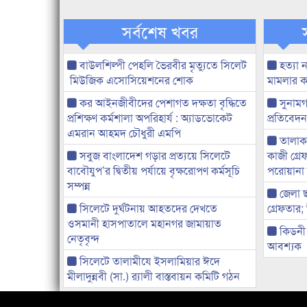
সর্বশেষ খবর
বাউলশিল্পী পেহলি ভৈরবীর মৃত্যুতে সিলেট
হত্যা 
মিউজিক এসোসিয়েশনের শোক
মামলার 
কর আইনজীবীদের পেশাগত দক্ষতা বৃদ্ধিতে
সুনামগ
প্রশিক্ষণ কর্মশালা অপরিহার্য : অ্যাডভোকেট
প্রতিবেদ
এমরান আহমদ চৌধুরী এমপি
তালাকন
সবুজ বাংলাদেশ গড়ার প্রত্যয়ে সিলেটে
কাজী গ্র
বাবৌযুপ’র দ্বিতীয় পর্যায়ে বৃক্ষরোপণ কর্মসূচি
পরোয়ানা 
সম্পন্ন
জেলা ছ
সিলেটে দুর্ঘটনায় আহতদের দেখতে
গ্রেফতার; 
ওসমানী হাসপাতালে মহানগর জামায়াত
কিডনী 
নেতৃবৃন্দ
আবশ্যক
সিলেটে তালামীযে ইসলামিয়ার ঈদে
মীলাদুন্নবী (সা.) র‌্যালী বাস্তবায়ন কমিটি গঠন