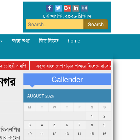
৮ই আগস্ট, ২০২৬ খ্রিস্টাব্দ
স্বাস্থ্য তথ্য
লিড নিউজ
home
ৌধুরী এমপি
সবুজ বাংলাদেশ গড়ার প্রত্যয়ে সিলেটে বাবৌযুপ’র দ্বিতীয় পর্যায়ে বৃক্
ানগর
Callender
AUGUST 2026
M
T
W
T
F
S
S
1
2
3
4
5
6
7
8
9
 ও বিএনপির
10
11
12
13
14
15
16
য়ার রুহের