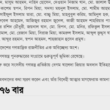
মদ, মাসুম আহমদ, নাহিদ হোসেন, দেওয়ান নিজাম খান, মো. জালাল উদ
 কাশেম স্বপন, রিপন মিয়া, সদস্য ময়নুল ইসলাম, মো. শামীম আহম
 সাইফুল ইসলাম তারা, মো. বাচ্চু মিয়া, মাহবুবুল করিম, আমিনুল হ
ুবেল আহমেদ, আজিজুর রহমান জুনেল, কাজী আহমদ শাহরিয়ার পাপ্প
 রশিদ চৌধুরী, জয়নাল খান, মো. রিপন, মো. মনির, রফিকুল ইসলা
, মো. রেজান মিয়া, সিরাজ মিয়া, কামরুল ইসলাম, আব্দুল কুদ্দুস খ
আব্দুর রহমান, স্বপন আহমদ, শাহজাহান হুসেন প্রমুখ।
দেশের গণতান্ত্রিক রাজনীতির এক অবিচ্ছেদ্য অংশ।
ত্র পুনরুদ্ধারের সংগ্রামে গুরুত্বপূর্ণ ভূমিকা রেখেছে।
 করে সংসদীয় গণতন্ত্র প্রতিষ্ঠায় বেগম খালেদা জিয়ার অবদান ইতিহাস
ে অবদানের কথা স্মরণ করেন এবং তাঁর বিদেহী আত্মার মাগফেরাত কামন
৭৬ বার