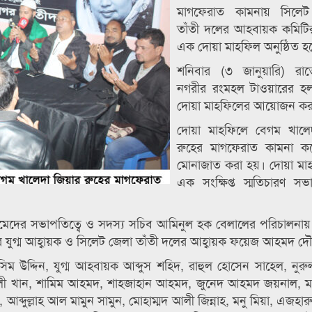
মাগফেরাত কামনায় সিলেট
তাঁতী দলের আহবায়ক কমিটির
এক দোয়া মাহফিল অনুষ্ঠিত হ
শনিবার (৩ জানুয়ারি) রা
নগরীর রংমহল টাওয়ারের হ
দোয়া মাহফিলের আয়োজন কর
দোয়া মাহফিলে বেগম খালে
রুহের মাগফেরাত কামনা ক
মোনাজাত করা হয়। দোয়া মাহফ
এক সংক্ষিপ্ত স্মতিচারণ সভা
ের সভাপতিত্বে ও সদস্য সচিব আমিনুল হক বেলালের পরিচালনায় স
 দলের যুগ্ম আহ্বায়ক ও সিলেট জেলা তাঁতী দলের আহ্বায়ক ফয়েজ আহমদ 
িম উদ্দিন, যুগ্ম আহবায়ক আব্দুস শহিদ, রাহুল হোসেন সাহেল, নুর
ী খান, শামিম আহমদ, শাহজাহান আহমদ, জুনেদ আহমদ জয়নাল, ম
 আব্দুল্লাহ আল মামুন সামুন, মোহাম্মদ আলী জিন্নাহ, মনু মিয়া, এজহ