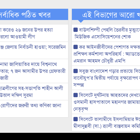
সর্বাধিক পঠিত খবর
এই বিভাগের আরো 
না করেও ২৬ জনের উপর হত্যা
বাউলশিল্পী পেহলি ভৈরবীর মৃত্যু
করলো আওয়ামী লীগ
মিউজিক এসোসিয়েশনের শোক
ঞ্জ জেলায় নির্বাচনী হাওয়া; সরেজমিন
কর আইনজীবীদের পেশাগত দক্ষতা 
ন
প্রশিক্ষণ কর্মশালা অপরিহার্য : অ্যাড
এমরান আহমদ চৌধুরী এমপি
ামা জালিয়াতির দায়ে বিশ্বনাথে
েফতার; ৭ জন আসামীর উপর গ্রেফতারী
সবুজ বাংলাদেশ গড়ার প্রত্যয়ে সি
জারী
বাবৌযুপ’র দ্বিতীয় পর্যায়ে বৃক্ষরোপণ ক
সম্পন্ন
াত্রলীগের সহ-সভাপতি শাহীন আলী
উত্তাল দক্ষিণ সুরমা
সিলেটে দুর্ঘটনায় আহতদের দেখত
ওসমানী হাসপাতালে মহানগর জামায়
রোগীদের জরুরী তথ্য কণিকা জানা
নেতৃবৃন্দ
সিলেটে তালামীযে ইসলামিয়ার ঈ
মীলাদুন্নবী (সা.) র‌্যালী বাস্তবায়ন কম