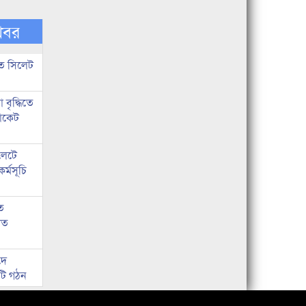
খবর
তে সিলেট
বৃদ্ধিতে
ভোকেট
লেটে
র্মসূচি
ে
াত
দে
িটি গঠন