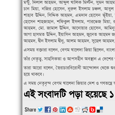
মন্টু, দিলাল আহমদ, আব্দুল খালিক মিল্টন, সুমন আহ
চান মিয়া, নজির হোসেন, নুরুল ইসলাম চঞ্চল, আবুল
শাহাব উদ্দিন, সিদ্দিক আহমদ, এমদাদ হোসেন ভূঁইয়া,
হোসেন শাহজাহান, শফিকুল ইসলাম, পারভেজ মিয়া, র
আহমদ, মো. জামাল উদ্দিন, আনোয়ার হোসেন, আমিনুর
আগা হাসমত উদ্দিন, ইয়াসিন আহমদ, জুনেত আহমদ জামাল
আহমদ, দ্বীন ইসলাম দ্বীনু, আলম আহমদ, সুহেল আহমদ, 
এসময় বক্তারা বলেন, বেগম খালেদা জিয়া ছিলেন, বাংলা
তাঁর নেতৃত্ব, সাহসিকতা ও আপসহীন অবস্থান এ দেশের গণতন্
তারা আরো বলেন, স্বৈরাচারবিরোধী আন্দোলন থেকে শুরু
হয়ে থাকবে।
এ সময় নেতৃবৃন্দ বেগম খালেদা জিয়ার দেশ ও গণতন্ত্র
এই সংবাদটি পড়া হয়েছে ১