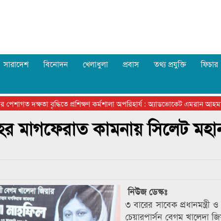
সারাদেশ
বিনোদন
খেলাধুলা
প্রবাস
তথ্য প্রযুক্তি
ফিচার
ত দক্ষতা বৃদ্ধিতে প্রশিক্ষণ কর্মশালা অপরিহার্য : অ্যাডভোকেট এমরান আহমদ চ
হের মাগফেরাত কামনায় সিলেট মহ
নিউজ ডেস্কঃ
৩ বারের সাবেক প্রধানমন্ত্রী
চেয়ারপার্সন বেগম খালেদা জি