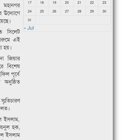
17
18
19
20
21
22
23
 মহানগর
 উদ্যোগে
24
25
26
27
28
29
30
য়েছে।
31
« Jul
তে সিলেট
লরুমে এই
া হয়।
দা জিয়ার
রে বিশেষ
িল পূর্বে
 অনুষ্ঠিত
্মৃতিচারণ
দৌলত।
ুল ইসলাম,
য়নুল হক,
ারুল ইসলাম