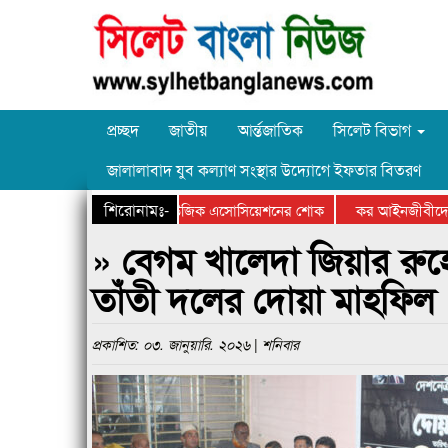
প্রচ্ছদ
জাতীয়
আর্ন্তজাতিক
সিলেট বিভাগ
জালালাবাদ যুব কল্যাণ সংস্থার উদ্যোগে ইফতার বিতরণ
শিরোনামঃ-
ি ভৈরবীর মৃত্যুতে সিলেট মিউজিক এসোসিয়েশনের শোক
কর আইনজীবীদের পেশাগ
» বেগম খালেদা জিয়ার রু
তাঁতী দলের দোয়া মাহফিল
প্রকাশিত: ০৩. জানুয়ারি. ২০২৬ | শনিবার