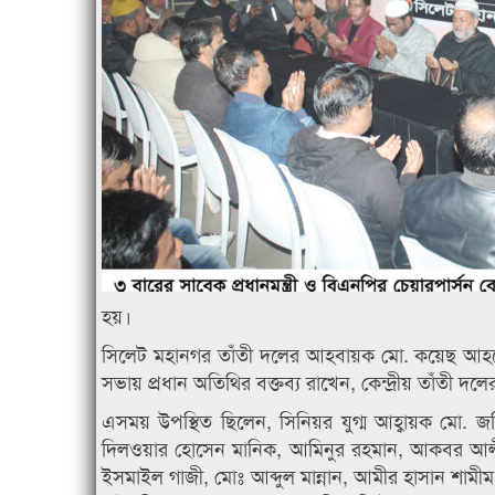
হয়।
সিলেট মহানগর তাঁতী দলের আহবায়ক মো. কয়েছ আহমেদ
সভায় প্রধান অতিথির বক্তব্য রাখেন, কেন্দ্রীয় তাঁতী
এসময় উপস্থিত ছিলেন, সিনিয়র যুগ্ম আহ্বায়ক মো. জস
দিলওয়ার হোসেন মানিক, আমিনুর রহমান, আকবর আল
ইসমাইল গাজী, মোঃ আব্দুল মান্নান, আমীর হাসান শামীম,