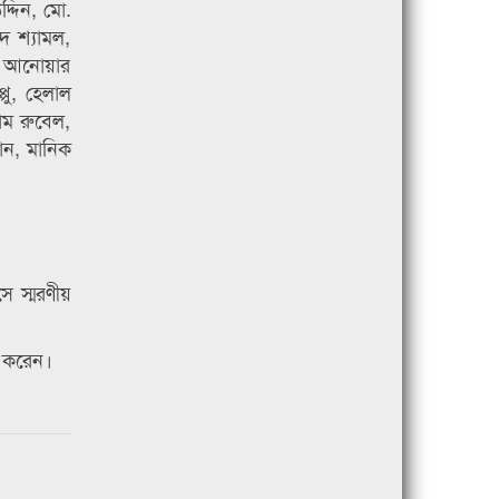
্দিন, মো.
দ শ্যামল,
ক, আনোয়ার
ু, হেলাল
ম রুবেল,
ান, মানিক
ে স্মরণীয়
া করেন।