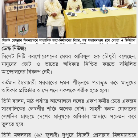
ডেস্ক নিউজঃ
সিলেট সিটি করপোরেশনের মেয়র আরিফুল হক চৌধুরী বলেছেন,
মানুষের ভোট ও ভাতের অধিকার নিশ্চিত করতে সম্মিলিত
আন্দোলনের বিকল্প নেই।
বর্তমান স্বৈরাচারী সরকারের দমন পীড়নকে পরাভূত করে মানুষের
অধিকার প্রতিষ্ঠার আন্দোলনে সকলকে শরীক হতে হবে।
তিনি বলেন, মাঠ পর্যায়ে আন্দোলনে দলের একশ কর্মীর চেয়ে একজন
সাংবাদিকের লেখনীর শক্তি অনেক বেশি। সাহসী কলম যোদ্ধাদের
লেখনির মাধ্যমে দেশের মানুষকে অধিকার আদায়ে সচেতন করে
তুলতে হবে।
তিনি মঙ্গলবার (২৫ জুলাই) দুপুরে সিলেট প্রেসক্লাব মিলনায়তনে