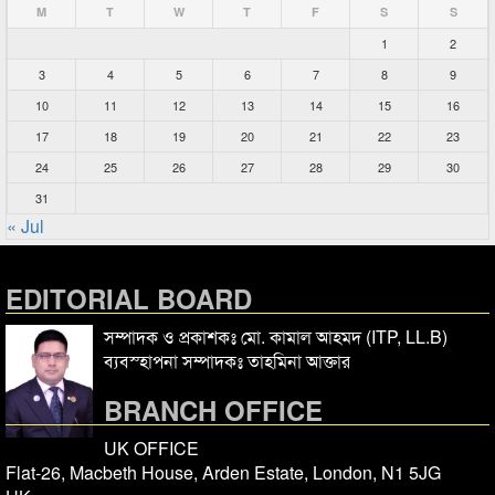
M
T
W
T
F
S
S
1
2
3
4
5
6
7
8
9
10
11
12
13
14
15
16
17
18
19
20
21
22
23
24
25
26
27
28
29
30
31
« Jul
EDITORIAL BOARD
সম্পাদক ও প্রকাশকঃ মো. কামাল আহমদ (ITP, LL.B)
ব্যবস্হাপনা সম্পাদকঃ তাহমিনা আক্তার
BRANCH OFFICE
UK OFFICE
Flat-26, Macbeth House, Arden Estate, London, N1 5JG