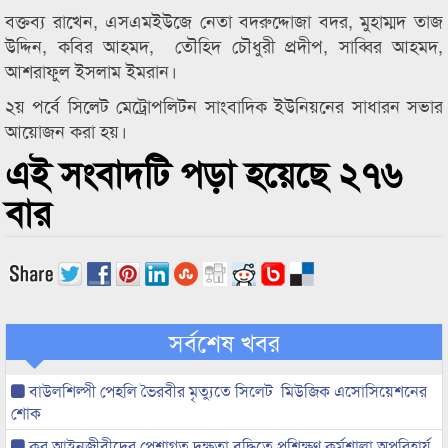
বক্তব্য রাখেন, এসএমইউজে নেতা বদরুদ্দোজা বদর, মুহাম্মদ তাজ
উদ্দিন, কবির আহমদ, তৌহিদ চৌধুরী প্রদীপ, সাব্বির আহমদ,
আশরাফুল ইসলাম ইমরান।
২য় পর্বে সিলেট মেট্রোপলিটন সাংবাদিক ইউনিয়নের সাধারন সভার
আয়োজন করা হয়।
এই সংবাদটি পড়া হয়েছে ২৭৬
বার
সর্বশেষ খবর
বাউলশিল্পী পেহলি ভৈরবীর মৃত্যুতে সিলেট মিউজিক এসোসিয়েশনের
শোক
কর আইনজীবীদের পেশাগত দক্ষতা বৃদ্ধিতে প্রশিক্ষণ কর্মশালা অপরিহার্য