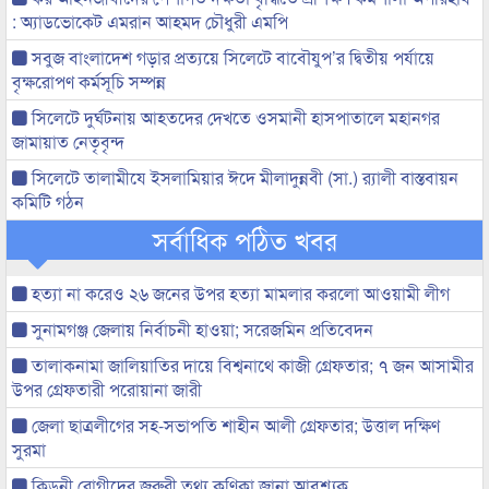
: অ্যাডভোকেট এমরান আহমদ চৌধুরী এমপি
সবুজ বাংলাদেশ গড়ার প্রত্যয়ে সিলেটে বাবৌযুপ’র দ্বিতীয় পর্যায়ে
বৃক্ষরোপণ কর্মসূচি সম্পন্ন
সিলেটে দুর্ঘটনায় আহতদের দেখতে ওসমানী হাসপাতালে মহানগর
জামায়াত নেতৃবৃন্দ
সিলেটে তালামীযে ইসলামিয়ার ঈদে মীলাদুন্নবী (সা.) র‌্যালী বাস্তবায়ন
কমিটি গঠন
সর্বাধিক পঠিত খবর
হত্যা না করেও ২৬ জনের উপর হত্যা মামলার করলো আওয়ামী লীগ
সুনামগঞ্জ জেলায় নির্বাচনী হাওয়া; সরেজমিন প্রতিবেদন
তালাকনামা জালিয়াতির দায়ে বিশ্বনাথে কাজী গ্রেফতার; ৭ জন আসামীর
উপর গ্রেফতারী পরোয়ানা জারী
জেলা ছাত্রলীগের সহ-সভাপতি শাহীন আলী গ্রেফতার; উত্তাল দক্ষিণ
সুরমা
কিডনী রোগীদের জরুরী তথ্য কণিকা জানা আবশ্যক