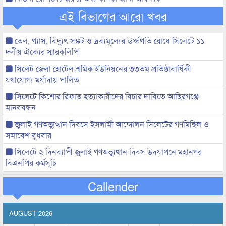
এই বিভাগের আরো খবর
তেল, গ্যাস, বিদ্যুৎ সঙ্কট ও দ্রব্যমূল্যের ঊর্ধ্বগতি রোধে সিলেটে ১১
দলীয় ঐক্যের স্মারকলিপি
সিলেট জেলা হোটেল শ্রমিক ইউনিয়নের ৩৩তম প্রতিষ্ঠাবার্ষিকী
যথাযোগ্য মর্যাদায় পালিত
সিলেটে কিশোর রিফাত হত্যাকারীদের বিচার দাবিতে আছিরগঞ্জে
মানববন্ধন
জুলাই গণঅভ্যুত্থান দিবসে ইসলামী আন্দোলন সিলেটের গণমিছিল ও
সমাবেশ বুধবার
সিলেটে ২ দিনব্যাপী জুলাই গণঅভ্যুত্থান দিবস উদযাপনে মহানগর
বিএনপির কর্মসূচি
Callender
AUGUST 2026