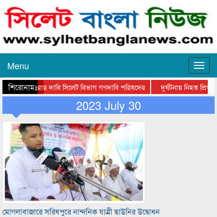
Menu
শিরোনামঃ-
ল লাইন করার দাবি সিলেট বিভাগ গণদাবি পরিষদের
দুর্ঘটনায় নিহত প্রিতম
ানী হাসপাতালে মহানগর জামায়াত নেতৃবৃন্দ
2023 July 30
সিলেটে তালামীযে ইসলামিয়ার ঈদে 
মোগলাবাজারে সরিষপুরে নান্দনিক যাত্রী ছাউনির উদ্বোধন