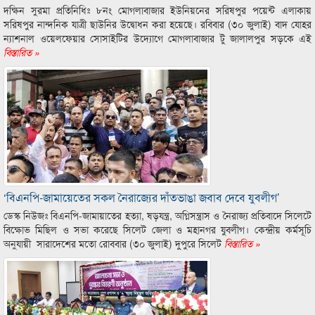
দক্ষিন সুরমা প্রতিনিধিঃ ৮নং মোগলাবাজার ইউনিয়নের সরিষপুর পয়েন্ট এলাকায়
সরিষপুর নান্দনিক যাত্রী ছাউনির উদ্বোধন করা হয়েছে। রবিবার (৩০ জুলাই) বাদ যোহর
ন্যাশনাল ওয়েলফেয়ার সোসাইটির উদ্যোগে মোগলাবাজার টু জালালপুর সড়কে এই
বিস্তারিত »
‘বিএনপি-জামায়েতের সকল নৈরাজ্যের দাঁতভাঙা জবাব দেবে যুবলীগ’
ডেস্ক নিউজঃ বিএনপি-জামায়াতের হত্যা, ষড়যন্ত্র, অগ্নিসন্ত্রাস ও নৈরাজ্য প্রতিবাদে সিলেটে
বিক্ষোভ মিছিল ও সভা করেছে সিলেট জেলা ও মহানগর যুবলীগ। কেন্দ্রীয় কর্মসূচি
অনুযায়ী সারাদেশের মতো রোববার (৩০ জুলাই) দুপুরে সিলেট
বিস্তারিত »