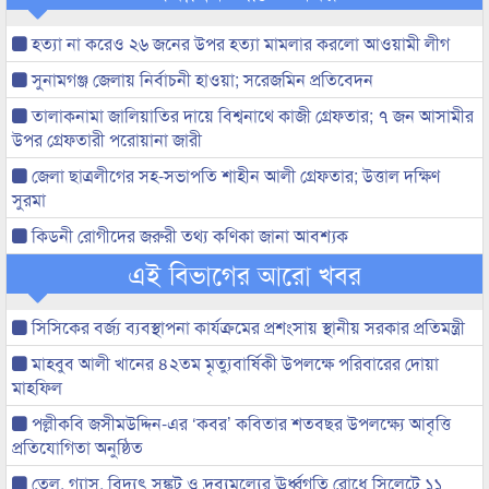
হত্যা না করেও ২৬ জনের উপর হত্যা মামলার করলো আওয়ামী লীগ
সুনামগঞ্জ জেলায় নির্বাচনী হাওয়া; সরেজমিন প্রতিবেদন
তালাকনামা জালিয়াতির দায়ে বিশ্বনাথে কাজী গ্রেফতার; ৭ জন আসামীর
উপর গ্রেফতারী পরোয়ানা জারী
জেলা ছাত্রলীগের সহ-সভাপতি শাহীন আলী গ্রেফতার; উত্তাল দক্ষিণ
সুরমা
কিডনী রোগীদের জরুরী তথ্য কণিকা জানা আবশ্যক
এই বিভাগের আরো খবর
সিসিকের বর্জ্য ব্যবস্থাপনা কার্যক্রমের প্রশংসায় স্থানীয় সরকার প্রতিমন্ত্রী
মাহবুব আলী খানের ৪২তম মৃত্যুবার্ষিকী উপলক্ষে পরিবারের দোয়া
মাহফিল
পল্লীকবি জসীমউদ্দিন-এর ‘কবর’ কবিতার শতবছর উপলক্ষ্যে আবৃত্তি
প্রতিযোগিতা অনুষ্ঠিত
তেল, গ্যাস, বিদ্যুৎ সঙ্কট ও দ্রব্যমূল্যের ঊর্ধ্বগতি রোধে সিলেটে ১১