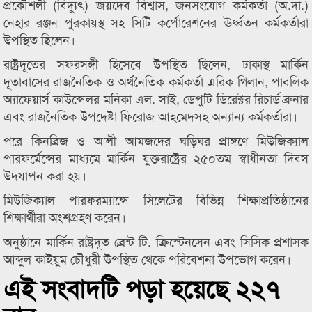
প্রকৌশলী (বিদ্যুৎ) জয়দেব বিশ্বাস, জনসংযোগ কর্মকর্তা (অ.দা.)
নেহার রঞ্জন পুরকায়স্থ সহ সিটি কর্পোরেশনের ঊর্ধ্বতন কর্মকর্তারা
উপস্থিত ছিলেন।
রাষ্ট্রদূতের সফরসঙ্গী হিসেবে উপস্থিত ছিলেন, ঢাকাস্থ মার্কিন
দূতাবাসের রাজনৈতিক ও অর্থনৈতিক কর্মকর্তা এরিক গিলান, পাবলিক
অ্যাফেয়ার্স কাউন্সেলর মনিকা এল. সাই, ডেপুটি ডিরেক্টর রিচার্ড ব্রুনার
এবং রাজনৈতিক উপদেষ্টা ফিরোজ আহমেদসহ অন্যান্য কর্মকর্তারা।
পরে কিনব্রিজ ও আলী আমজদের ঘড়িঘর প্রাঙ্গণে মিউজিক্যাল
পারফর্মেন্সের মাধ্যমে মার্কিন যুক্তরাষ্ট্রের ২৫০তম স্বাধীনতা দিবস
উদযাপন করা হয়।
মিউজিক্যাল পারফরম্যান্সে সিলেটের বিভিন্ন শিক্ষাপ্রতিষ্ঠানের
শিক্ষার্থীরা অংশগ্রহণ করেন।
অনুষ্ঠানে মার্কিন রাষ্ট্রদূত ব্রেন্ট টি. ক্রিস্টেনসেন এবং সিসিক প্রশাসক
আব্দুল কাইয়ুম চৌধুরী উপস্থিত থেকে পরিবেশনা উপভোগ করেন।
এই সংবাদটি পড়া হয়েছে ২২৭