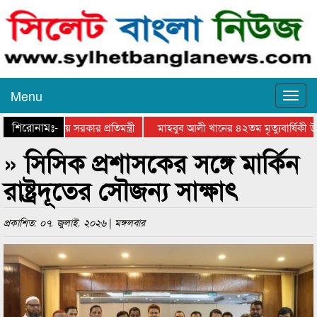
Menu
শিরোনামঃ-
প্রশংসায় স্থানীয় সরকার প্রতিমন্ত্রী
মাহবুব আলী খানের ৪২তম মৃত্যুবার্ষিকী উপ
» সিসিক প্রশাসকের সঙ্গে মার্কিন
রাষ্ট্রদূতের সৌজন্য সাক্ষাৎ
প্রকাশিত: ০৭. জুলাই. ২০২৬ | মঙ্গলবার