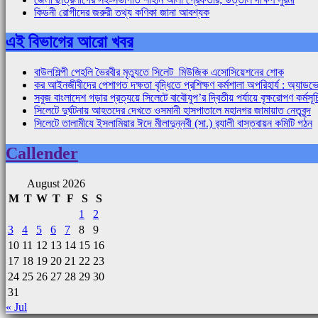
কিডনী রোগীদের জরুরী তথ্য কণিকা জানা আবশ্যক
এই বিভাগের আরো খবর
বাউলশিল্পী পেহলি ভৈরবীর মৃত্যুতে সিলেট মিউজিক এসোসিয়েশনের শোক
কর আইনজীবীদের পেশাগত দক্ষতা বৃদ্ধিতে প্রশিক্ষণ কর্মশালা অপরিহার্য : অ্য
সবুজ বাংলাদেশ গড়ার প্রত্যয়ে সিলেটে বাবৌযুপ’র দ্বিতীয় পর্যায়ে বৃক্ষরোপণ কর্মসূচ
সিলেটে দুর্ঘটনায় আহতদের দেখতে ওসমানী হাসপাতালে মহানগর জামায়াত নেতৃবৃন্দ
সিলেটে তালামীযে ইসলামিয়ার ঈদে মীলাদুন্নবী (সা.) র‌্যালী বাস্তবায়ন কমিটি গঠন
Callender
August 2026
M
T
W
T
F
S
S
1
2
3
4
5
6
7
8
9
10
11
12
13
14
15
16
17
18
19
20
21
22
23
24
25
26
27
28
29
30
31
« Jul