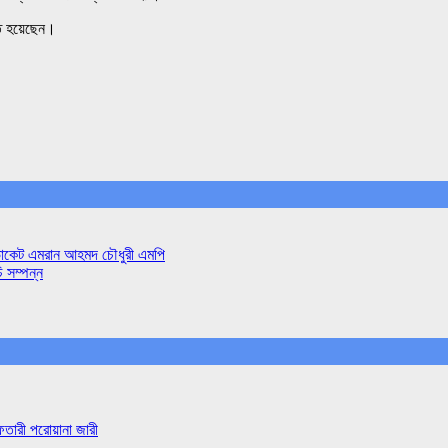
হত হয়েছেন।
াডভোকেট এমরান আহমদ চৌধুরী এমপি
ি সম্পন্ন
ফতারী পরোয়ানা জারী