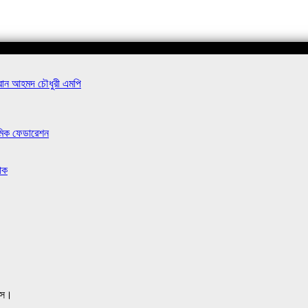
এমরান আহমদ চৌধুরী এমপি
্রমিক ফেডারেশন
োক
াসে।