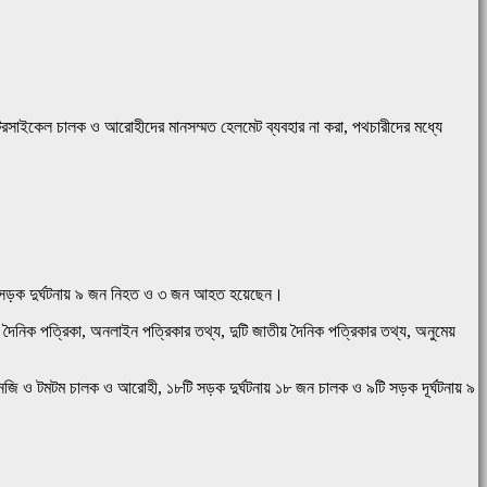
োটরসাইকেল চালক ও আরোহীদের মানসম্মত হেলমেট ব্যবহার না করা, পথচারীদের মধ্যে
ি সড়ক দুর্ঘটনায় ৯ জন নিহত ও ৩ জন আহত হয়েছেন।
য় দৈনিক পত্রিকা, অনলাইন পত্রিকার তথ্য, দুটি জাতীয় দৈনিক পত্রিকার তথ্য, অনুমেয়
নজি ও টমটম চালক ও আরোহী, ১৮টি সড়ক দুর্ঘটনায় ১৮ জন চালক ও ৯টি সড়ক দূর্ঘটনায় ৯