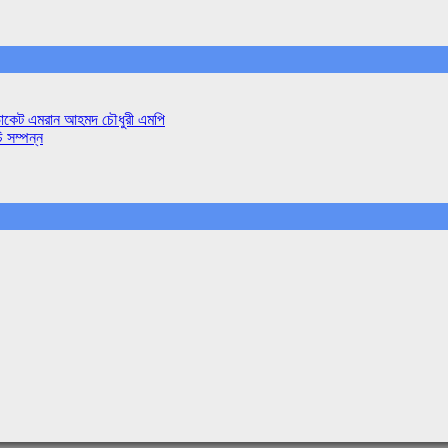
াডভোকেট এমরান আহমদ চৌধুরী এমপি
ি সম্পন্ন