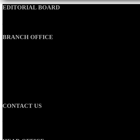
EDITORIAL BOARD
সম্পাদক ও প্রকাশকঃ মো. কামাল আহমদ (ITP, LL.B)
ব্যবস্হাপনা সম্পাদকঃ তাহমিনা আক্তার
BRANCH OFFICE
UK OFFICE
Flat-26, Macbeth House, Arden Estate, London, N1 5JG
UK
USA OFFICE
7804 32 av
East Elmhurst
NY 11370
USA
CONTACT US
ওয়েবসাইট: www.sylhetbanglanews.com
ই-মেইল: sylhetbanglanews@gmail.com
মোবাইল: +88 01728-968192