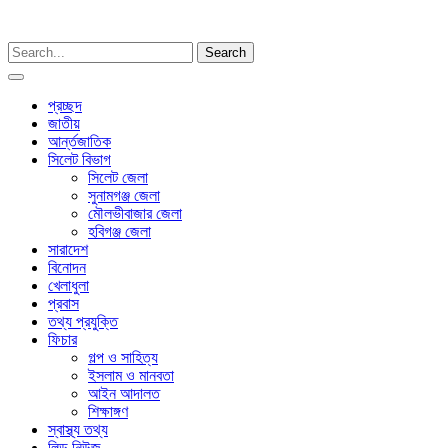
Menu
প্রচ্ছদ
জাতীয়
আর্ন্তজাতিক
সিলেট বিভাগ
সিলেট জেলা
সুনামগঞ্জ জেলা
মৌলভীবাজার জেলা
হবিগঞ্জ জেলা
সারাদেশ
বিনোদন
খেলাধুলা
প্রবাস
তথ্য প্রযুক্তি
ফিচার
গল্প ও সাহিত্য
ইসলাম ও মানবতা
আইন আদালত
শিক্ষাঙ্গণ
স্বাস্থ্য তথ্য
লিড নিউজ