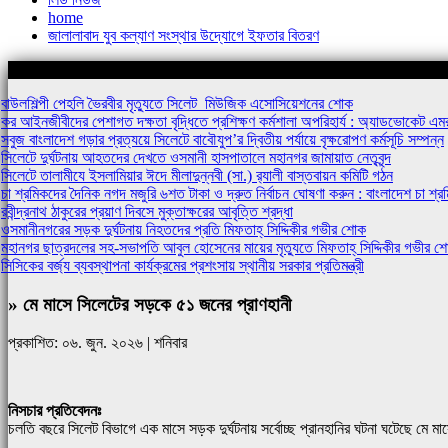
home
জালালাবাদ যুব কল্যাণ সংস্থার উদ্যোগে ইফতার বিতরণ
শিরোনামঃ-
বাউলশিল্পী পেহলি ভৈরবীর মৃত্যুতে সিলেট মিউজিক এসোসিয়েশনের শোক
কর আইনজীবীদের পেশাগত দক্ষতা বৃদ্ধিতে প্রশিক্ষণ কর্মশালা অপরিহার্য : অ্যাডভোকেট 
সবুজ বাংলাদেশ গড়ার প্রত্যয়ে সিলেটে বাবৌযুপ’র দ্বিতীয় পর্যায়ে বৃক্ষরোপণ কর্মসূচি সম্পন্ন
সিলেটে দুর্ঘটনায় আহতদের দেখতে ওসমানী হাসপাতালে মহানগর জামায়াত নেতৃবৃন্দ
সিলেটে তালামীযে ইসলামিয়ার ঈদে মীলাদুন্নবী (সা.) র‌্যালী বাস্তবায়ন কমিটি গঠন
চা শ্রমিকদের দৈনিক নগদ মজুরি ৬শত টাকা ও দ্রুত নির্বাচন ঘোষণা করুন : বাংলাদেশ চা শ
রবীন্দ্রনাথ ঠাকুরের প্রয়াণ দিবসে মুক্তাক্ষরের আবৃত্তি শ্রদ্ধা
ওসমানীনগরের সড়ক দুর্ঘটনায় নিহতদের প্রতি মিফতাহ্ সিদ্দিকীর গভীর শোক
মহানগর ছাত্রদলের সহ-সভাপতি আবুল হোসেনের মায়ের মৃত্যুতে মিফতাহ্ সিদ্দিকীর গভীর শ
সিসিকের বর্জ্য ব্যবস্থাপনা কার্যক্রমের প্রশংসায় স্থানীয় সরকার প্রতিমন্ত্রী
» মে মাসে সিলেটের সড়কে ৫১ জনের প্রাণহানী
প্রকাশিত: ০৬. জুন. ২০২৬ | শনিবার
নিসচার প্রতিবেদনঃ
চলতি বছরে সিলেট বিভাগে এক মাসে সড়ক দুর্ঘটনায় সর্বোচ্ছ প্রানহানির ঘটনা ঘটেছে মে ম