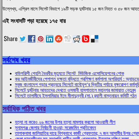
উল্লেখ্য, এপ্রিল মাসে সিলেট বিভাগে ১৯টি সড়ক দুর্ঘটনায় ১৫ জন নিহত ও ৫৮ জন আ
এই সংবাদটি পড়া হয়েছে ১৭৫ বার
সর্বশেষ খবর
বাউলশিল্পী পেহলি ভৈরবীর মৃত্যুতে সিলেট মিউজিক এসোসিয়েশনের শোক
কর আইনজীবীদের পেশাগত দক্ষতা বৃদ্ধিতে প্রশিক্ষণ কর্মশালা অপরিহার্য : অ্য
সবুজ বাংলাদেশ গড়ার প্রত্যয়ে সিলেটে বাবৌযুপ’র দ্বিতীয় পর্যায়ে বৃক্ষরোপণ কর্মসূচ
সিলেটে দুর্ঘটনায় আহতদের দেখতে ওসমানী হাসপাতালে মহানগর জামায়াত নেতৃবৃন্দ
সিলেটে তালামীযে ইসলামিয়ার ঈদে মীলাদুন্নবী (সা.) র‌্যালী বাস্তবায়ন কমিটি গঠন
সর্বাধিক পঠিত খবর
হত্যা না করেও ২৬ জনের উপর হত্যা মামলার করলো আওয়ামী লীগ
সুনামগঞ্জ জেলায় নির্বাচনী হাওয়া; সরেজমিন প্রতিবেদন
তালাকনামা জালিয়াতির দায়ে বিশ্বনাথে কাজী গ্রেফতার; ৭ জন আসামীর উপর গ্রে
জেলা ছাত্রলীগের সহ-সভাপতি শাহীন আলী গ্রেফতার; উত্তাল দক্ষিণ সুরমা