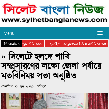
Menu
শিরোনামঃ-
নের ৪২তম মৃত্যুবার্ষিকী আজ
জুলাই গণ-অভ্যুত্থানের দ্বিতীয় বার্ষিকীকে জা
» সিলেটে হলদে পাখি
সম্প্রসারণের লক্ষ্যে জেলা পর্যায়ে
মতবিনিময় সভা অনুষ্ঠিত
প্রকাশিত: ০৬. জুন. ২০২৬ | শনিবার