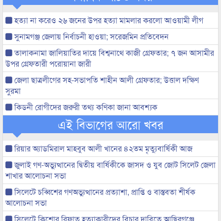
হত্যা না করেও ২৬ জনের উপর হত্যা মামলার করলো আওয়ামী লীগ
সুনামগঞ্জ জেলায় নির্বাচনী হাওয়া; সরেজমিন প্রতিবেদন
তালাকনামা জালিয়াতির দায়ে বিশ্বনাথে কাজী গ্রেফতার; ৭ জন আসামীর
উপর গ্রেফতারী পরোয়ানা জারী
জেলা ছাত্রলীগের সহ-সভাপতি শাহীন আলী গ্রেফতার; উত্তাল দক্ষিণ
সুরমা
কিডনী রোগীদের জরুরী তথ্য কণিকা জানা আবশ্যক
এই বিভাগের আরো খবর
রিয়ার অ্যাডমিরাল মাহবুব আলী খানের ৪২তম মৃত্যুবার্ষিকী আজ
জুলাই গণ-অভ্যুত্থানের দ্বিতীয় বার্ষিকীকে জাসদ ও যুব জোট সিলেট জেলা
শাখার আলোচনা সভা
সিলেটে চব্বিশের গণঅভ্যুত্থানের প্রত্যাশা, প্রাপ্তি ও বাস্তবতা শীর্ষক
আলোচনা সভা
সিলেটে কিশোর রিফাত হত্যাকারীদের বিচার দাবিতে আছিরগঞ্জে