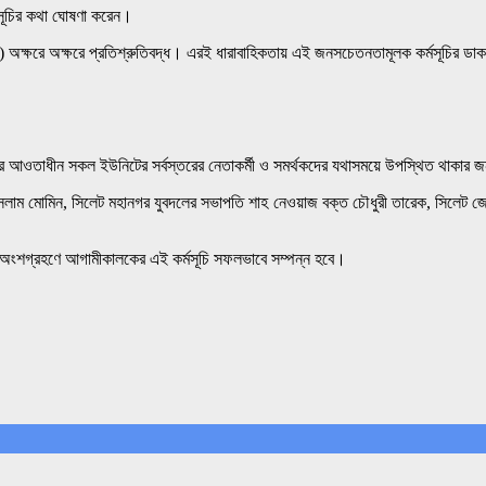
্মসূচির কথা ঘোষণা করেন।
পি) অক্ষরে অক্ষরে প্রতিশ্রুতিবদ্ধ। এরই ধারাবাহিকতায় এই জনসচেতনতামূলক কর্মসূচির ড
লের আওতাধীন সকল ইউনিটের সর্বস্তরের নেতাকর্মী ও সমর্থকদের যথাসময়ে উপস্থিত থাকার
াম মোমিন, সিলেট মহানগর যুবদলের সভাপতি শাহ নেওয়াজ বক্ত চৌধুরী তারেক, সিলেট জে
র্ত অংশগ্রহণে আগামীকালকের এই কর্মসূচি সফলভাবে সম্পন্ন হবে।