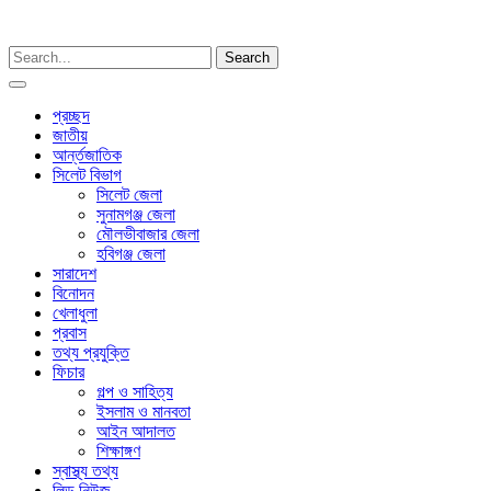
Menu
প্রচ্ছদ
জাতীয়
আর্ন্তজাতিক
সিলেট বিভাগ
সিলেট জেলা
সুনামগঞ্জ জেলা
মৌলভীবাজার জেলা
হবিগঞ্জ জেলা
সারাদেশ
বিনোদন
খেলাধুলা
প্রবাস
তথ্য প্রযুক্তি
ফিচার
গল্প ও সাহিত্য
ইসলাম ও মানবতা
আইন আদালত
শিক্ষাঙ্গণ
স্বাস্থ্য তথ্য
লিড নিউজ