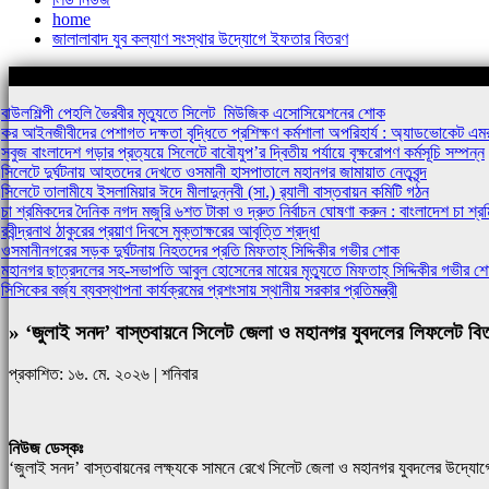
home
জালালাবাদ যুব কল্যাণ সংস্থার উদ্যোগে ইফতার বিতরণ
শিরোনামঃ-
বাউলশিল্পী পেহলি ভৈরবীর মৃত্যুতে সিলেট মিউজিক এসোসিয়েশনের শোক
কর আইনজীবীদের পেশাগত দক্ষতা বৃদ্ধিতে প্রশিক্ষণ কর্মশালা অপরিহার্য : অ্যাডভোকেট 
সবুজ বাংলাদেশ গড়ার প্রত্যয়ে সিলেটে বাবৌযুপ’র দ্বিতীয় পর্যায়ে বৃক্ষরোপণ কর্মসূচি সম্পন্ন
সিলেটে দুর্ঘটনায় আহতদের দেখতে ওসমানী হাসপাতালে মহানগর জামায়াত নেতৃবৃন্দ
সিলেটে তালামীযে ইসলামিয়ার ঈদে মীলাদুন্নবী (সা.) র‌্যালী বাস্তবায়ন কমিটি গঠন
চা শ্রমিকদের দৈনিক নগদ মজুরি ৬শত টাকা ও দ্রুত নির্বাচন ঘোষণা করুন : বাংলাদেশ চা শ
রবীন্দ্রনাথ ঠাকুরের প্রয়াণ দিবসে মুক্তাক্ষরের আবৃত্তি শ্রদ্ধা
ওসমানীনগরের সড়ক দুর্ঘটনায় নিহতদের প্রতি মিফতাহ্ সিদ্দিকীর গভীর শোক
মহানগর ছাত্রদলের সহ-সভাপতি আবুল হোসেনের মায়ের মৃত্যুতে মিফতাহ্ সিদ্দিকীর গভীর শ
সিসিকের বর্জ্য ব্যবস্থাপনা কার্যক্রমের প্রশংসায় স্থানীয় সরকার প্রতিমন্ত্রী
» ‘জুলাই সনদ’ বাস্তবায়নে সিলেট জেলা ও মহানগর যুবদলের লিফলেট ব
প্রকাশিত: ১৬. মে. ২০২৬ | শনিবার
নিউজ ডেস্কঃ
‘জুলাই সনদ’ বাস্তবায়নের লক্ষ্যকে সামনে রেখে সিলেট জেলা ও মহানগর যুবদলের উদ্য