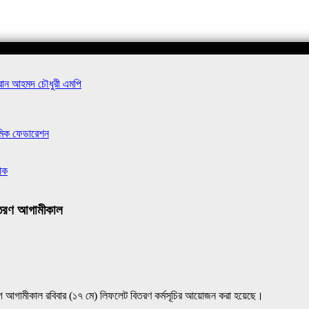
এমরান আহমদ চৌধুরী এমপি
্রমিক ফেডারেশন
োক
িতরণ আগামীকাল
োগে আগামীকাল রবিবার (১৭ মে) লিফলেট বিতরণ কর্মসূচির আয়োজন করা হয়েছে।