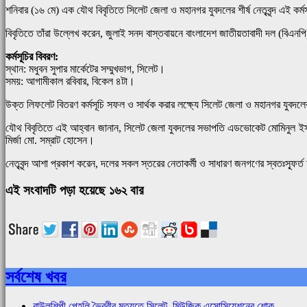
শনিবার (১৬ মে) এক যৌথ বিবৃতিতে সিলেট জেলা ও মহানগর যুবদলের শীর্ষ নেতৃবৃন্দ এই কর
বিবৃতিতে তাঁরা উল্লেখ করেন, জুলাই সনদ বাস্তবায়নে বাংলাদেশ জাতীয়তাবাদী দল (বিএন
কর্মসূচির বিবরণ:
স্থান: মধুবন সুপার মার্কেটের সম্মুখভাগ, সিলেট।
সময়: আগামীকাল রবিবার, বিকেল ৪টা।
উক্ত লিফলেট বিতরণ কর্মসূচি সফল ও সার্থক করার লক্ষ্যে সিলেট জেলা ও মহানগর যুবদ
যৌথ বিবৃতিতে এই আহ্বান জানান, সিলেট জেলা যুবদলের সভাপতি এডভোকেট মোমিনুল ইসল
মির্জা মো. সম্রাট হোসেন।
নেতৃবৃন্দ আশা প্রকাশ করেন, দলের সকল স্তরের নেতাকর্মী ও সাধারণ জনগণের স্বতঃস্ফূ
এই সংবাদটি পড়া হয়েছে ১৬২ বার
সর্বশেষ খবর
বাউলশিল্পী পেহলি ভৈরবীর মৃত্যুতে সিলেট মিউজিক এসোসিয়েশনের শোক