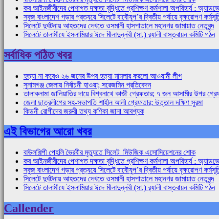
কর আইনজীবীদের পেশাগত দক্ষতা বৃদ্ধিতে প্রশিক্ষণ কর্মশালা অপরিহার্য : অ্য
সবুজ বাংলাদেশ গড়ার প্রত্যয়ে সিলেটে বাবৌযুপ’র দ্বিতীয় পর্যায়ে বৃক্ষরোপণ কর্মসূচ
সিলেটে দুর্ঘটনায় আহতদের দেখতে ওসমানী হাসপাতালে মহানগর জামায়াত নেতৃবৃন্দ
সিলেটে তালামীযে ইসলামিয়ার ঈদে মীলাদুন্নবী (সা.) র‌্যালী বাস্তবায়ন কমিটি গঠন
সর্বাধিক পঠিত খবর
হত্যা না করেও ২৬ জনের উপর হত্যা মামলার করলো আওয়ামী লীগ
সুনামগঞ্জ জেলায় নির্বাচনী হাওয়া; সরেজমিন প্রতিবেদন
তালাকনামা জালিয়াতির দায়ে বিশ্বনাথে কাজী গ্রেফতার; ৭ জন আসামীর উপর গ্রে
জেলা ছাত্রলীগের সহ-সভাপতি শাহীন আলী গ্রেফতার; উত্তাল দক্ষিণ সুরমা
কিডনী রোগীদের জরুরী তথ্য কণিকা জানা আবশ্যক
এই বিভাগের আরো খবর
বাউলশিল্পী পেহলি ভৈরবীর মৃত্যুতে সিলেট মিউজিক এসোসিয়েশনের শোক
কর আইনজীবীদের পেশাগত দক্ষতা বৃদ্ধিতে প্রশিক্ষণ কর্মশালা অপরিহার্য : অ্য
সবুজ বাংলাদেশ গড়ার প্রত্যয়ে সিলেটে বাবৌযুপ’র দ্বিতীয় পর্যায়ে বৃক্ষরোপণ কর্মসূচ
সিলেটে দুর্ঘটনায় আহতদের দেখতে ওসমানী হাসপাতালে মহানগর জামায়াত নেতৃবৃন্দ
সিলেটে তালামীযে ইসলামিয়ার ঈদে মীলাদুন্নবী (সা.) র‌্যালী বাস্তবায়ন কমিটি গঠন
Callender