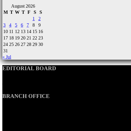
August 2026
M
T
W
T
F
S
S
1
2
3
4
5
6
7
8
9
10
11
12
13
14
15
16
17
18
19
20
21
22
23
24
25
26
27
28
29
30
31
« Jul
EDITORIAL BOARD
সম্পাদক ও প্রকাশকঃ মো. কামাল আহমদ (ITP, LL.B)
ব্যবস্হাপনা সম্পাদকঃ তাহমিনা আক্তার
BRANCH OFFICE
UK OFFICE
Flat-26, Macbeth House, Arden Estate, London, N1 5JG
UK
USA OFFICE