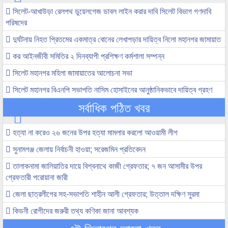
সিলেট-আখাউড়া রেলপথ ডুয়েলগেজ ডাবল লাইন করার দাবি সিলেট বিভাগ গণদাবি
পরিষদের
দুর্ঘটনায় নিহত প্রিতমের একমাত্র বোনের লেখাপড়ার দায়িত্ব নিলো মহানগর জামায়াত
কর আইনজীবী সমিতির ২ দিনব্যাপী প্রশিক্ষণ কর্মশালা সম্পন্ন
সিলেট মহানগর মহিলা জামায়াতের আলোচনা সভা
সিলেট মহানগর বিএনপি সভাপতি নাসিম হোসাইনের আনুষ্ঠানিকভাবে দায়িত্ব গ্রহণ
সর্বাধিক পঠিত খবর
হত্যা না করেও ২৬ জনের উপর হত্যা মামলার করলো আওয়ামী লীগ
সুনামগঞ্জ জেলায় নির্বাচনী হাওয়া; সরেজমিন প্রতিবেদন
তালাকনামা জালিয়াতির দায়ে বিশ্বনাথে কাজী গ্রেফতার; ৭ জন আসামীর উপর
গ্রেফতারী পরোয়ানা জারী
জেলা ছাত্রলীগের সহ-সভাপতি শাহীন আলী গ্রেফতার; উত্তাল দক্ষিণ সুরমা
কিডনী রোগীদের জরুরী তথ্য কণিকা জানা আবশ্যক