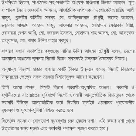
উপস্থিত ছিলেন, সংগঠনের সহ-সভাপতি অধ্যক্ষ মাওলানা জিলাল আহমদ, যুগ্ম
সম্পাদক সৈয়দ ফেরদৌস আহমদ, সাংগঠনিক সম্পাদক এডভোকেট ওয়ারিছ আলী
মামুন, কেন্দ্রীয় কমিটির সদস্য মো. আমিনুজ্জামান চৌধুরী, সালেহ আহমদ,
ছড়াকার সাজ্জাদ আহমদ সাজু, আফসার আহমদ, মোহাম্মদ ফোরকান মিয়া,
জোবায়দা বেগম আখি, মো. নজরুল ইসলাম, মোহাম্মদ শাহ আলম, মো. আফরোজ
তালুকদার, মো. বাহার উদ্দিন বাহার প্রমুখ।
সাধারণ সভায় সভাপতির বক্তব্যে নাসির উদ্দিন আহমদ চৌধুরী বলেন, দেশের
অন্যান্য অঞ্চলের তুলনায় সিলেট বিভাগ সবসময়ই উন্নয়ন বৈষম্যের শিকার।
অন্যান্য বিভাগে হাজার হাজার কোটি টাকার উন্নয়ন হলেও সিলেট বিভাগের
উন্নয়নের ক্ষেত্রে সকল সরকার বিমাতাসুলভ আচরণ করেছেন।
তিনি আরো বলেন, সিলেট বিভাগ প্রবাসী-অধ্যুষিত অঞ্চল। প্রবাসী ও
স্থানীয়দের যাতায়াতের সুবিধার্থে সিলেট ওসমানী আন্তর্জাতিক বিমানবন্দর থেকে
সরাসরি বিভিন্ন আন্তর্জাতিক রুটে নিয়মিত ফ্লাইট ওঠানামার প্রয়োজনীয়
ব্যবস্থা ও সুযোগ-সুবিধা নিশ্চিত করতে হবে।
সিলেটের সড়ক ও যোগাযোগ ব্যবস্থার চরম বেহাল দশা। এই করুণ দশা থেকে
উত্তরণের জন্য দ্রুত এবং কার্যকরী পদক্ষেপ গ্রহণ করতে হবে।