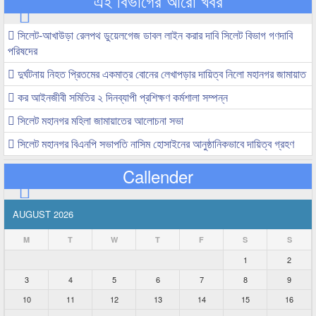
এই বিভাগের আরো খবর
সিলেট-আখাউড়া রেলপথ ডুয়েলগেজ ডাবল লাইন করার দাবি সিলেট বিভাগ গণদাবি
পরিষদের
দুর্ঘটনায় নিহত প্রিতমের একমাত্র বোনের লেখাপড়ার দায়িত্ব নিলো মহানগর জামায়াত
কর আইনজীবী সমিতির ২ দিনব্যাপী প্রশিক্ষণ কর্মশালা সম্পন্ন
সিলেট মহানগর মহিলা জামায়াতের আলোচনা সভা
সিলেট মহানগর বিএনপি সভাপতি নাসিম হোসাইনের আনুষ্ঠানিকভাবে দায়িত্ব গ্রহণ
Callender
AUGUST 2026
M
T
W
T
F
S
S
1
2
3
4
5
6
7
8
9
10
11
12
13
14
15
16