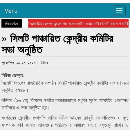
Menu
শিরোনামঃ-
সিলেট-আখাউড়া রেলপথ ডুয়েলগেজ ডাবল লাইন করার দাবি সিলেট বিভাগ গণদাবি 
কর আইনজীবীদের পেশাগত দক্ষতা বৃদ্ধিতে প্রশিক্ষণ কর্মশালা অপরিহার্য : অ্য
» সিলটি পাঞ্চায়িত কেন্দ্রীয় কমিটির
সভা অনুষ্ঠিত
প্রকাশিত: ১৬. মে. ২০২৬ | শনিবার
নিউজ ডেস্কঃ
সিলেট বিভাগের রাজনৈতিক সংগঠন সিলটি পাঞ্চায়িত কেন্দ্রীয় কমিটির সাধারণ সভা
অনুষ্ঠিত হয়েছে।
শনিবার (১৬ মে) বিকেলে নগরীর বন্দরবাজারস্থ মধুবন সুপার মার্কেটের ৫তলাস্থ
কার্যালয়ে এ সভা অনুষ্ঠিত হয়।
সংগঠনের কেন্দ্রীয় সভাপতি নাসির উদ্দিন আহমদ চৌধুরী সভাপতিত্বে ও যুগ্ম
সম্পাদক কবি কামাল আহমদের পরিচালনায় সাধারণ সভায় বক্তব্য রাখেন ও