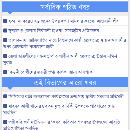
সর্বাধিক পঠিত খবর
হত্যা না করেও ২৬ জনের উপর হত্যা মামলার করলো আওয়ামী লীগ
সুনামগঞ্জ জেলায় নির্বাচনী হাওয়া; সরেজমিন প্রতিবেদন
তালাকনামা জালিয়াতির দায়ে বিশ্বনাথে কাজী গ্রেফতার; ৭ জন আসামীর
উপর গ্রেফতারী পরোয়ানা জারী
জেলা ছাত্রলীগের সহ-সভাপতি শাহীন আলী গ্রেফতার; উত্তাল দক্ষিণ
সুরমা
কিডনী রোগীদের জরুরী তথ্য কণিকা জানা আবশ্যক
এই বিভাগের আরো খবর
সিসিকের বর্জ্য ব্যবস্থাপনা কার্যক্রমের প্রশংসায় স্থানীয় সরকার প্রতিমন্ত্রী
মাহবুব আলী খানের ৪২তম মৃত্যুবার্ষিকী উপলক্ষে পরিবারের দোয়া
মাহফিল
পল্লীকবি জসীমউদ্দিন-এর ‘কবর’ কবিতার শতবছর উপলক্ষ্যে আবৃত্তি
প্রতিযোগিতা অনুষ্ঠিত