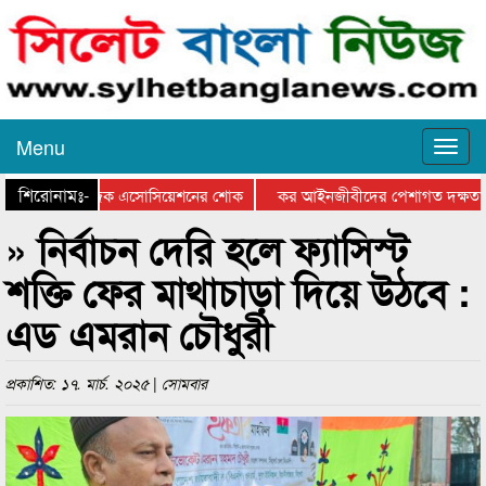
Menu
শিরোনামঃ-
যুতে সিলেট মিউজিক এসোসিয়েশনের শোক
কর আইনজীবীদের পেশাগত দক্ষতা বৃদ্ধ
» নির্বাচন দেরি হলে ফ্যাসিস্ট
শক্তি ফের মাথাচাড়া দিয়ে উঠবে :
এড এমরান চৌধুরী
প্রকাশিত: ১৭. মার্চ. ২০২৫ | সোমবার