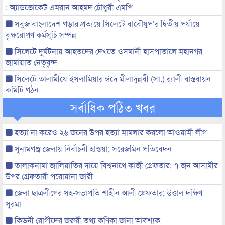
: অ্যাডভোকেট এমরান আহমদ চৌধুরী এমপি
সবুজ বাংলাদেশ গড়ার প্রত্যয়ে সিলেটে বাবৌযুপ’র দ্বিতীয় পর্যায়ে
বৃক্ষরোপণ কর্মসূচি সম্পন্ন
সিলেটে দুর্ঘটনায় আহতদের দেখতে ওসমানী হাসপাতালে মহানগর
জামায়াত নেতৃবৃন্দ
সিলেটে তালামীযে ইসলামিয়ার ঈদে মীলাদুন্নবী (সা.) র‌্যালী বাস্তবায়ন
কমিটি গঠন
সর্বাধিক পঠিত খবর
হত্যা না করেও ২৬ জনের উপর হত্যা মামলার করলো আওয়ামী লীগ
সুনামগঞ্জ জেলায় নির্বাচনী হাওয়া; সরেজমিন প্রতিবেদন
তালাকনামা জালিয়াতির দায়ে বিশ্বনাথে কাজী গ্রেফতার; ৭ জন আসামীর
উপর গ্রেফতারী পরোয়ানা জারী
জেলা ছাত্রলীগের সহ-সভাপতি শাহীন আলী গ্রেফতার; উত্তাল দক্ষিণ
সুরমা
কিডনী রোগীদের জরুরী তথ্য কণিকা জানা আবশ্যক