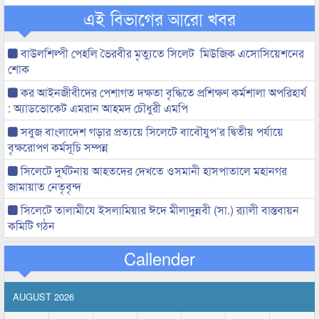
এই বিভাগের আরো খবর
বাউলশিল্পী পেহলি ভৈরবীর মৃত্যুতে সিলেট মিউজিক এসোসিয়েশনের
শোক
কর আইনজীবীদের পেশাগত দক্ষতা বৃদ্ধিতে প্রশিক্ষণ কর্মশালা অপরিহার্য
: অ্যাডভোকেট এমরান আহমদ চৌধুরী এমপি
সবুজ বাংলাদেশ গড়ার প্রত্যয়ে সিলেটে বাবৌযুপ’র দ্বিতীয় পর্যায়ে
বৃক্ষরোপণ কর্মসূচি সম্পন্ন
সিলেটে দুর্ঘটনায় আহতদের দেখতে ওসমানী হাসপাতালে মহানগর
জামায়াত নেতৃবৃন্দ
সিলেটে তালামীযে ইসলামিয়ার ঈদে মীলাদুন্নবী (সা.) র‌্যালী বাস্তবায়ন
কমিটি গঠন
Callender
AUGUST 2026