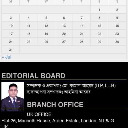
M
T
W
T
F
S
S
1
2
3
4
5
6
7
8
9
10
11
12
13
14
15
16
17
18
19
20
21
22
23
24
25
26
27
28
29
30
31
« Jul
EDITORIAL BOARD
সম্পাদক ও প্রকাশকঃ মো. কামাল আহমদ (ITP, LL.B)
ব্যবস্হাপনা সম্পাদকঃ তাহমিনা আক্তার
BRANCH OFFICE
UK OFFICE
Flat-26, Macbeth House, Arden Estate, London, N1 5JG
UK