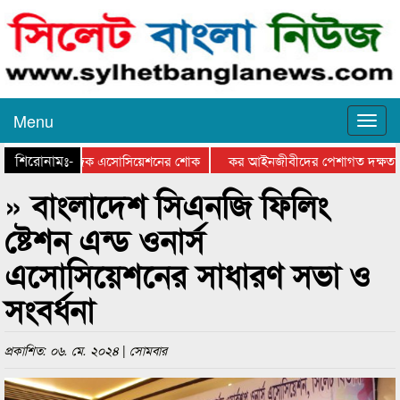
Menu
শিরোনামঃ-
ুতে সিলেট মিউজিক এসোসিয়েশনের শোক
কর আইনজীবীদের পেশাগত দক্ষতা বৃদ্ধি
» বাংলাদেশ সিএনজি ফিলিং
ষ্টেশন এন্ড ওনার্স
এসোসিয়েশনের সাধারণ সভা ও
সংবর্ধনা
প্রকাশিত: ০৬. মে. ২০২৪ | সোমবার