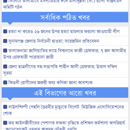
সিলেটে তালামীযে ইসলামিয়ার ঈদে মীলাদুন্নবী (সা.) র‌্যালী বাস্তবায়ন
কমিটি গঠন
সর্বাধিক পঠিত খবর
হত্যা না করেও ২৬ জনের উপর হত্যা মামলার করলো আওয়ামী লীগ
সুনামগঞ্জ জেলায় নির্বাচনী হাওয়া; সরেজমিন প্রতিবেদন
তালাকনামা জালিয়াতির দায়ে বিশ্বনাথে কাজী গ্রেফতার; ৭ জন আসামীর
উপর গ্রেফতারী পরোয়ানা জারী
জেলা ছাত্রলীগের সহ-সভাপতি শাহীন আলী গ্রেফতার; উত্তাল দক্ষিণ
সুরমা
কিডনী রোগীদের জরুরী তথ্য কণিকা জানা আবশ্যক
এই বিভাগের আরো খবর
বাউলশিল্পী পেহলি ভৈরবীর মৃত্যুতে সিলেট মিউজিক এসোসিয়েশনের
শোক
কর আইনজীবীদের পেশাগত দক্ষতা বৃদ্ধিতে প্রশিক্ষণ কর্মশালা অপরিহার্য
: অ্যাডভোকেট এমরান আহমদ চৌধুরী এমপি