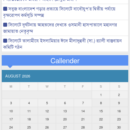
সবুজ বাংলাদেশ গড়ার প্রত্যয়ে সিলেটে বাবৌযুপ’র দ্বিতীয় পর্যায়ে
বৃক্ষরোপণ কর্মসূচি সম্পন্ন
সিলেটে দুর্ঘটনায় আহতদের দেখতে ওসমানী হাসপাতালে মহানগর
জামায়াত নেতৃবৃন্দ
সিলেটে তালামীযে ইসলামিয়ার ঈদে মীলাদুন্নবী (সা.) র‌্যালী বাস্তবায়ন
কমিটি গঠন
Callender
AUGUST 2026
M
T
W
T
F
S
S
1
2
3
4
5
6
7
8
9
10
11
12
13
14
15
16
17
18
19
20
21
22
23
24
25
26
27
28
29
30