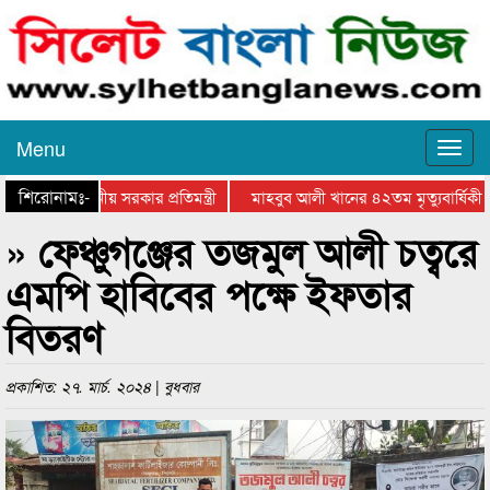
Menu
শিরোনামঃ-
র প্রশংসায় স্থানীয় সরকার প্রতিমন্ত্রী
মাহবুব আলী খানের ৪২তম মৃত্যুবার্ষিকী উ
» ফেঞ্চুগঞ্জের তজমুল আলী চত্বরে
এমপি হাবিবের পক্ষে ইফতার
বিতরণ
প্রকাশিত: ২৭. মার্চ. ২০২৪ | বুধবার