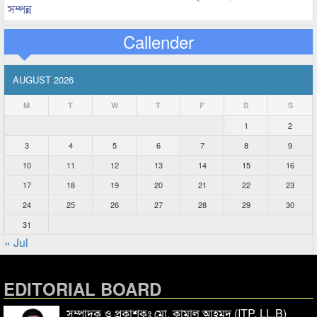
সম্পন্ন
Callender
AUGUST 2026
M
T
W
T
F
S
S
1
2
3
4
5
6
7
8
9
10
11
12
13
14
15
16
17
18
19
20
21
22
23
24
25
26
27
28
29
30
31
« Jul
EDITORIAL BOARD
সম্পাদক ও প্রকাশকঃ মো. কামাল আহমদ (ITP, LL.B)