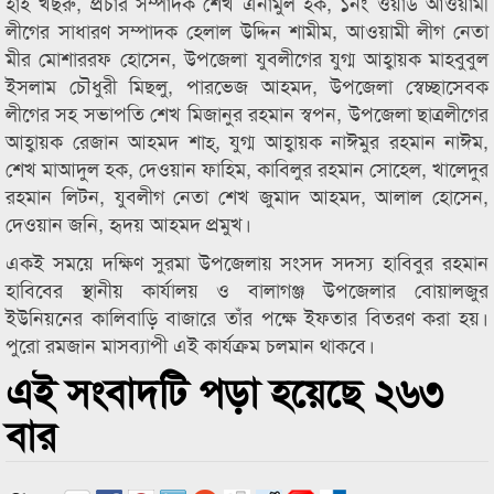
হাই খছরু, প্রচার সম্পাদক শেখ এনামুল হক, ১নং ওয়ার্ড আওয়ামী
লীগের সাধারণ সম্পাদক হেলাল উদ্দিন শামীম, আওয়ামী লীগ নেতা
মীর মোশাররফ হোসেন, উপজেলা যুবলীগের যুগ্ম আহ্বায়ক মাহবুবুল
ইসলাম চৌধুরী মিছলু, পারভেজ আহমদ, উপজেলা স্বেচ্ছাসেবক
লীগের সহ সভাপতি শেখ মিজানুর রহমান স্বপন, উপজেলা ছাত্রলীগের
আহ্বায়ক রেজান আহমদ শাহ্, যুগ্ম আহ্বায়ক নাঈমুর রহমান নাঈম,
শেখ মাআদুল হক, দেওয়ান ফাহিম, কাবিলুর রহমান সোহেল, খালেদুর
রহমান লিটন, যুবলীগ নেতা শেখ জুমাদ আহমদ, আলাল হোসেন,
দেওয়ান জনি, হৃদয় আহমদ প্রমুখ।
একই সময়ে দক্ষিণ সুরমা উপজেলায় সংসদ সদস্য হাবিবুর রহমান
হাবিবের স্থানীয় কার্যালয় ও বালাগঞ্জ উপজেলার বোয়ালজুর
ইউনিয়নের কালিবাড়ি বাজারে তাঁর পক্ষে ইফতার বিতরণ করা হয়।
পুরো রমজান মাসব্যাপী এই কার্যক্রম চলমান থাকবে।
এই সংবাদটি পড়া হয়েছে ২৬৩
বার