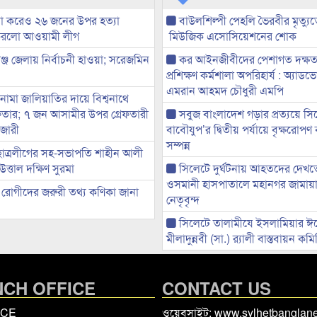
না করেও ২৬ জনের উপর হত্যা
বাউলশিল্পী পেহলি ভৈরবীর মৃত্যু
করলো আওয়ামী লীগ
মিউজিক এসোসিয়েশনের শোক
ঞ্জ জেলায় নির্বাচনী হাওয়া; সরেজমিন
কর আইনজীবীদের পেশাগত দক্ষতা 
ন
প্রশিক্ষণ কর্মশালা অপরিহার্য : অ্যাড
এমরান আহমদ চৌধুরী এমপি
ামা জালিয়াতির দায়ে বিশ্বনাথে
েফতার; ৭ জন আসামীর উপর গ্রেফতারী
সবুজ বাংলাদেশ গড়ার প্রত্যয়ে সি
জারী
বাবৌযুপ’র দ্বিতীয় পর্যায়ে বৃক্ষরোপণ ক
সম্পন্ন
াত্রলীগের সহ-সভাপতি শাহীন আলী
উত্তাল দক্ষিণ সুরমা
সিলেটে দুর্ঘটনায় আহতদের দেখত
ওসমানী হাসপাতালে মহানগর জামায়
রোগীদের জরুরী তথ্য কণিকা জানা
নেতৃবৃন্দ
সিলেটে তালামীযে ইসলামিয়ার ঈ
মীলাদুন্নবী (সা.) র‌্যালী বাস্তবায়ন কম
CH OFFICE
CONTACT US
ICE
ওয়েবসাইট: www.sylhetbangla