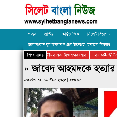
প্রচ্ছদ
জাতীয়
আর্ন্তজাতিক
সিলেট বিভাগ
জালালাবাদ যুব কল্যাণ সংস্থার উদ্যোগে ইফতার বিতরণ
শিরোনামঃ-
হলি ভৈরবীর মৃত্যুতে সিলেট মিউজিক এসোসিয়েশনের শোক
কর আইনজীবীদের পে
» জাবেদ আহমদকে হত্যার হু
প্রকাশিত: ১২. সেপ্টেম্বর. ২০২৩ | মঙ্গলবার