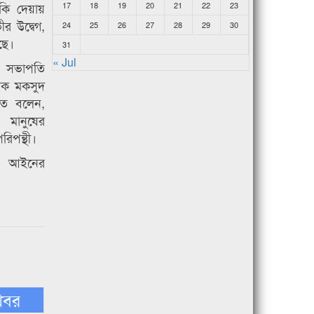
কি দেয়ায়
17
18
19
20
21
22
23
র উদ্বেগ,
24
25
26
27
28
29
30
েছে।
31
« Jul
লাব সভাপতি
াদক মকসুদ
ে বলেন,
মানুষের
রিপন্থী।
ত আইনের
খবর