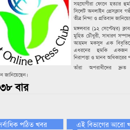
সহযোগীরা ফোনে হত্যার হুম
সিলেট অনলাইন প্রেসক্লাব গভী
তীব্র নিন্দা ও প্রতিবাদ জানিয়
মঙ্গলবার (১২ সেপ্টেম্বর) ক্
মুহিত চৌধুরী, সাধারণ সম্প
আহমদ মকসুদ এক বিবৃতিত
এধরনের হুমকি একজন 
নিরাপত্তা ও মানব অধিকারের প
তাঁরা অপরাধীদের দ্রু
বান জানিয়েছেন।
৪৩৮ বার
সর্বাধিক পঠিত খবর
এই বিভাগের আরো 