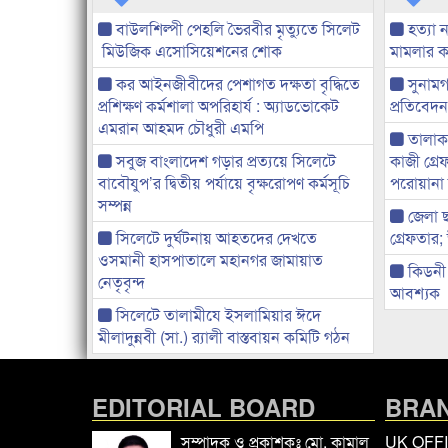
বাউলশিল্পী পেহলি ভৈরবীর মৃত্যুতে সিলেট
হত্যা 
মিউজিক এসোসিয়েশনের শোক
মামলার 
কর আইনজীবীদের পেশাগত দক্ষতা বৃদ্ধিতে
সুনামগ
প্রশিক্ষণ কর্মশালা অপরিহার্য : অ্যাডভোকেট
প্রতিবেদ
এমরান আহমদ চৌধুরী এমপি
তালাকন
সবুজ বাংলাদেশ গড়ার প্রত্যয়ে সিলেটে
কাজী গ্র
বাবৌযুপ’র দ্বিতীয় পর্যায়ে বৃক্ষরোপণ কর্মসূচি
পরোয়ানা 
সম্পন্ন
জেলা ছ
সিলেটে দুর্ঘটনায় আহতদের দেখতে
গ্রেফতার; 
ওসমানী হাসপাতালে মহানগর জামায়াত
কিডনী 
নেতৃবৃন্দ
আবশ্যক
সিলেটে তালামীযে ইসলামিয়ার ঈদে
মীলাদুন্নবী (সা.) র‌্যালী বাস্তবায়ন কমিটি গঠন
EDITORIAL BOARD
BRAN
সম্পাদক ও প্রকাশকঃ মো. কামাল
UK OFF