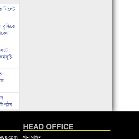
তে সিলেট
বৃদ্ধিতে
ভোকেট
লেটে
র্মসূচি
ে
াত
দে
িটি গঠন
HEAD OFFICE
news.com
খান মঞ্জিল