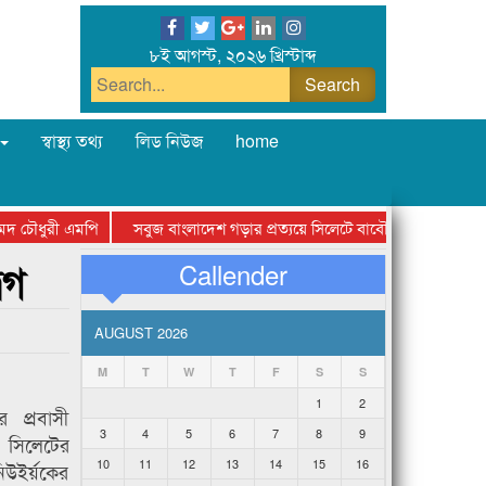
৮ই আগস্ট, ২০২৬ খ্রিস্টাব্দ
স্বাস্থ্য তথ্য
লিড নিউজ
home
 চৌধুরী এমপি
সবুজ বাংলাদেশ গড়ার প্রত্যয়ে সিলেটে বাবৌযুপ’র দ্বিতীয় পর্যায়ে বৃ
েগ
Callender
AUGUST 2026
M
T
W
T
F
S
S
1
2
র প্রবাসী
3
4
5
6
7
8
9
সিলেটের
10
11
12
13
14
15
16
িউইর্য়কের