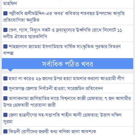
মাহফিল
পল্লীকবি জসীমউদ্দিন-এর ‘কবর’ কবিতার শতবছর উপলক্ষ্যে আবৃত্তি
প্রতিযোগিতা অনুষ্ঠিত
তেল, গ্যাস, বিদ্যুৎ সঙ্কট ও দ্রব্যমূল্যের ঊর্ধ্বগতি রোধে সিলেটে ১১
দলীয় ঐক্যের স্মারকলিপি
শাহজালাল জামেয়া ইসলামিয়ায় বার্ষিক সাংস্কৃতিক পুরস্কার বিতরণ
সম্পন্ন
সর্বাধিক পঠিত খবর
হত্যা না করেও ২৬ জনের উপর হত্যা মামলার করলো আওয়ামী লীগ
সুনামগঞ্জ জেলায় নির্বাচনী হাওয়া; সরেজমিন প্রতিবেদন
তালাকনামা জালিয়াতির দায়ে বিশ্বনাথে কাজী গ্রেফতার; ৭ জন আসামীর
উপর গ্রেফতারী পরোয়ানা জারী
জেলা ছাত্রলীগের সহ-সভাপতি শাহীন আলী গ্রেফতার; উত্তাল দক্ষিণ
সুরমা
কিডনী রোগীদের জরুরী তথ্য কণিকা জানা আবশ্যক