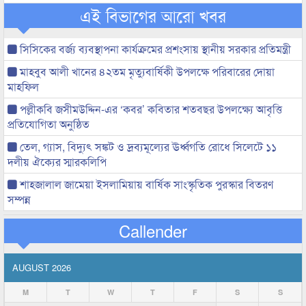
এই বিভাগের আরো খবর
সিসিকের বর্জ্য ব্যবস্থাপনা কার্যক্রমের প্রশংসায় স্থানীয় সরকার প্রতিমন্ত্রী
মাহবুব আলী খানের ৪২তম মৃত্যুবার্ষিকী উপলক্ষে পরিবারের দোয়া
মাহফিল
পল্লীকবি জসীমউদ্দিন-এর ‘কবর’ কবিতার শতবছর উপলক্ষ্যে আবৃত্তি
প্রতিযোগিতা অনুষ্ঠিত
তেল, গ্যাস, বিদ্যুৎ সঙ্কট ও দ্রব্যমূল্যের ঊর্ধ্বগতি রোধে সিলেটে ১১
দলীয় ঐক্যের স্মারকলিপি
শাহজালাল জামেয়া ইসলামিয়ায় বার্ষিক সাংস্কৃতিক পুরস্কার বিতরণ
সম্পন্ন
Callender
AUGUST 2026
M
T
W
T
F
S
S