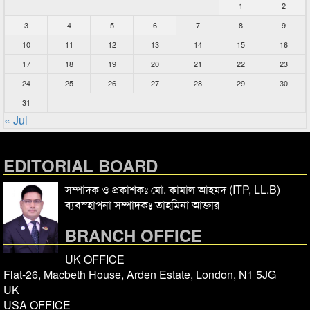
1
2
3
4
5
6
7
8
9
10
11
12
13
14
15
16
17
18
19
20
21
22
23
24
25
26
27
28
29
30
31
« Jul
EDITORIAL BOARD
সম্পাদক ও প্রকাশকঃ মো. কামাল আহমদ (ITP, LL.B)
ব্যবস্হাপনা সম্পাদকঃ তাহমিনা আক্তার
BRANCH OFFICE
UK OFFICE
Flat-26, Macbeth House, Arden Estate, London, N1 5JG
UK
USA OFFICE