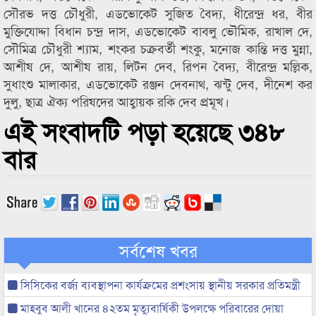
সৌরভ দত্ত চৌধুরী, এডভোকেট সুজিত বৈদ্য, ধীরেন্দ্র ধর, বীর
মুক্তিযোদ্দা বিধান চন্দ্র দাস, এডভোকেট বাবলু ভৌমিক, রাখাল দে,
সৌমিত্র চৌধুরী শ্যাম, শংকর চক্রবর্তী শংকু, মনোজ কান্তি দত্ত মুন্না,
আশীষ দে, আশীষ রায়, লিটন দেব, রিপন বৈদ্য, বীরেন্দ্র মল্লিক,
সুধাংশু মালাকার, এডভোকেট রঞ্জন দেবনাথ, ঝন্টু দেব, দীনেশ কর
দুলু, ছাত্র ঐক্য পরিষদের আহ্বায়ক রকি দেব প্রমূখ।
এই সংবাদটি পড়া হয়েছে ৩৪৮
বার
সর্বশেষ খবর
সিসিকের বর্জ্য ব্যবস্থাপনা কার্যক্রমের প্রশংসায় স্থানীয় সরকার প্রতিমন্ত্রী
মাহবুব আলী খানের ৪২তম মৃত্যুবার্ষিকী উপলক্ষে পরিবারের দোয়া