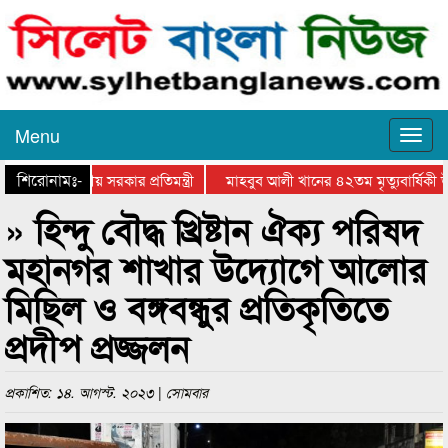
Menu
শিরোনামঃ-
 প্রশংসায় স্থানীয় সরকার প্রতিমন্ত্রী
মাহবুব আলী খানের ৪২তম মৃত্যুবার্ষিকী উ
» হিন্দু বৌদ্ধ খ্রিষ্টান ঐক্য পরিষদ
মহানগর শাখার উদ্যোগে আলোর
মিছিল ও বঙ্গবন্ধুর প্রতিকৃতিতে
প্রদীপ প্রজ্জলন
প্রকাশিত: ১৪. আগস্ট. ২০২৩ | সোমবার