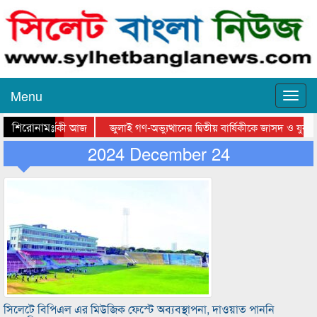
Menu
শিরোনামঃ-
 মৃত্যুবার্ষিকী আজ
জুলাই গণ-অভ্যুত্থানের দ্বিতীয় বার্ষিকীকে জাসদ ও যুব
বসের আলোচনা সভায় সিসিক প্রশাসক
2024 December 24
স্কলার্সহোম মেজরটিলা কলেজে ‘জুলাই গণঅভ্য
সিলেটে বিপিএল এর মিউজিক ফেস্টে অব্যবস্থাপনা, দাওয়াত পাননি