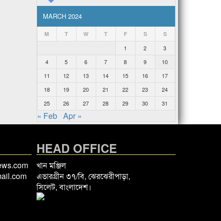
MARCH 2024
M
T
W
T
F
S
S
1
2
3
4
5
6
7
8
9
10
11
12
13
14
15
16
17
18
19
20
21
22
23
24
25
26
27
28
29
30
31
« Feb
Apr »
HEAD OFFICE
news.com
খান মঞ্জিল
ail.com
এভারগ্রীন ৩৭/বি, ঝেরঝেরীপাড়া,
সিলেট, বাংলাদেশ।