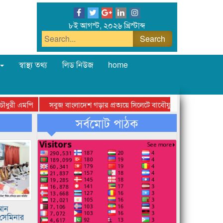
৮ই আগস্ট, ২০২৬ খ্রিস্টাব্দ
স্বাস্থ্য তথ্য
লিড নিউজ
home
ুরী এমপি
সবুজ বাংলাদেশ গড়ার প্রত্যয়ে সিলেটে বাবৌযুপ’র দ্বিতীয় পর্যায়ে বৃক্ষর
সর্বমোট পাঠক
রআন
সেমিনার