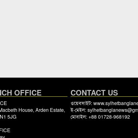
CH OFFICE
CONTACT US
ICE
ওয়েবসাইট: www.sylhetbangla
 Macbeth House, Arden Estate,
ই-মেইল: sylhetbanglanews@gm
 N1 5JG
মোবাইল: +88 01728-968192
FICE
av