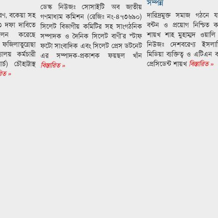
সম্পন্ন
ডেস্ক নিউজঃ সোসাইটি অব জাতীয়
করণ, বকেয়া সহ
দারিদ্রমুক্ত সমাজ গঠনে যা
গণমাধ্যম কমিশন (রেজিঃ নং-৪৭৩৬৯০)
 দফা দাবিতে
বন্টন ও প্রয়োগ নিশ্চিত
সিলেট বিভাগীয় কমিটির সহ সাংগঠনিক
 পালন করেছে
শায়খ শাহ মুহাম্মদ ওয়ালি উ
সম্পাদক ও দৈনিক সিলেট বাণী’র স্টাফ
জিলাতুন্নেছা
নিউজঃ দেশবরেণ্য ইসলাম
ফটো সাংবাদিক এবং সিলেট প্রেস ডটনেট
যালয় কর্মচারী
মিডিয়া ব্যক্তিত্ব ও এটিএন
এর সম্পাদক-প্রকাশক ফয়ছল খাঁন
) চৌহাট্টাস্থ
প্রেসিডেন্ট শায়খ
বিস্তারিত »
বিস্তারিত »
রিত »