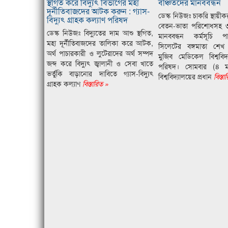
স্থগিত করে বিদ্যুৎ বিভাগের মহা
বঞ্চিতদের মানববন্ধন
দূর্নীতিবাজদের আটক করুন : গ্যাস-
ডেস্ক নিউজঃ চাকরি স্থায়ী
বিদ্যুৎ গ্রাহক কল্যাণ পরিষদ
বেতন-ভাতা পরিশোধসহ ৩
ডেস্ক নিউজঃ বিদ্যুতের দাম আশু স্থগিত,
মানববন্ধন কর্মসূচি
মহা দূর্নীতিবাজদের তালিকা করে আটক,
সিলেটের বঙ্গমাতা শেখ ফ
অর্থ পাচারকারী ও লুটেরাদের অর্থ সম্পদ
মুজিব মেডিকেল বিশ্ববিদ্
জব্দ করে বিদ্যুৎ জ্বালানী ও সেবা খাতে
পরিষদ। সোমবার (৪ মার্চ
ভর্তুকি বাড়ানোর দাবিতে গ্যাস-বিদ্যুৎ
বিশ্ববিদ্যালয়ের প্রধান
বিস্তা
গ্রাহক কল্যাণ
বিস্তারিত »