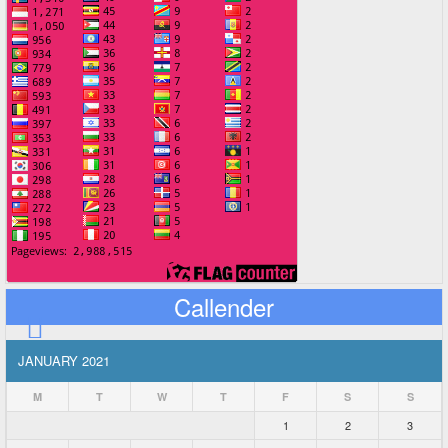
Callender
JANUARY 2021
M
T
W
T
F
S
S
1
2
3