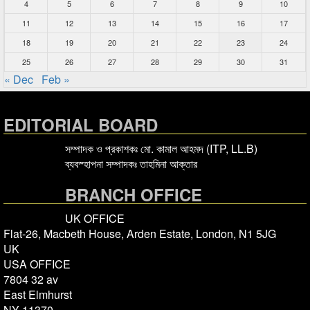
4
5
6
7
8
9
10
11
12
13
14
15
16
17
18
19
20
21
22
23
24
25
26
27
28
29
30
31
« Dec
Feb »
EDITORIAL BOARD
সম্পাদক ও প্রকাশকঃ মো. কামাল আহমদ (ITP, LL.B)
ব্যবস্হাপনা সম্পাদকঃ তাহমিনা আক্তার
BRANCH OFFICE
UK OFFICE
Flat-26, Macbeth House, Arden Estate, London, N1 5JG
UK
USA OFFICE
7804 32 av
East Elmhurst
NY 11370