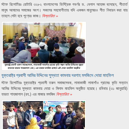
স্টাফ রিপোর্টারঃ রোটারি ৩২৮২ বাংলাদেশের ডিস্ট্রিক গভর্ণর ড. বেলাল আহমদ বলেছেন, শীতার্ত
মানুষ আমাদের সমাজের অংশ। সকলের সহযোগীতায় যদি একজন মানুষেরও শীত নিবারন করা যায়
তাহলে সেটা হবে পূণ্যের কাজ।
বিস্তারিত »
যুক্তরাষ্ট্র প্রবাসী আমির উদ্দিনের সুস্থতা কামনায় দরগাহ মসজিদে দোয়া মাহফিল
স্টাফ রিপোর্টারঃ যুক্তরাষ্ট্র প্রবাসী তরুন সমাজসেবক, লামাকাজী লামাগাঁও গ্রামের কৃতি সন্তান
আমির উদ্দিনের সুস্থতা কামনায় দোয়া ও মিলাদ মাহফিল অনুষ্ঠিত হয়েছে। রবিবার (৩১ জানুয়ারি)
হযরত শাহজালাল (রহ.) এর মাজার মসজিদ
বিস্তারিত »