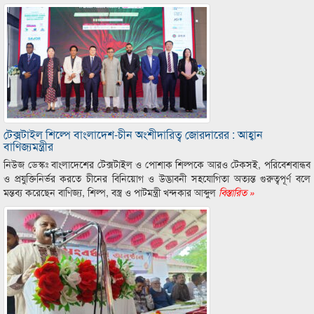
টেক্সটাইল শিল্পে বাংলাদেশ-চীন অংশীদারিত্ব জোরদারের : আহ্বান
বাণিজ্যমন্ত্রীর
নিউজ ডেস্কঃ বাংলাদেশের টেক্সটাইল ও পোশাক শিল্পকে আরও টেকসই, পরিবেশবান্ধব
ও প্রযুক্তিনির্ভর করতে চীনের বিনিয়োগ ও উদ্ভাবনী সহযোগিতা অত্যন্ত গুরুত্বপূর্ণ বলে
মন্তব্য করেছেন বাণিজ্য, শিল্প, বস্ত্র ও পাটমন্ত্রী খন্দকার আব্দুল
বিস্তারিত »