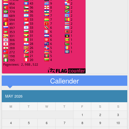
Callender
MAY 2026
M
T
W
T
F
S
S
1
2
3
4
5
6
7
8
9
10