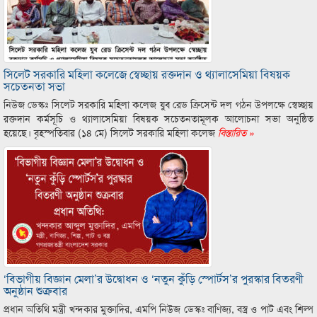
সিলেট সরকারি মহিলা কলেজে স্বেচ্ছায় রক্তদান ও থ্যালাসেমিয়া বিষয়ক
সচেতনতা সভা
নিউজ ডেস্কঃ সিলেট সরকারি মহিলা কলেজ যুব রেড ক্রিসেন্ট দল গঠন উপলক্ষে স্বেচ্ছায়
রক্তদান কর্মসূচি ও থ্যালাসেমিয়া বিষয়ক সচেতনতামূলক আলোচনা সভা অনুষ্ঠিত
হয়েছে। বৃহস্পতিবার (১৪ মে) সিলেট সরকারি মহিলা কলেজ
বিস্তারিত »
‘বিভাগীয় বিজ্ঞান মেলা’র উদ্বোধন ও ‘নতুন কুঁড়ি স্পোর্টস’র পুরস্কার বিতরণী
অনুষ্ঠান শুক্রবার
প্রধান অতিথি মন্ত্রী খন্দকার মুক্তাদির, এমপি নিউজ ডেস্কঃ বাণিজ্য, বস্ত্র ও পাট এবং শিল্প