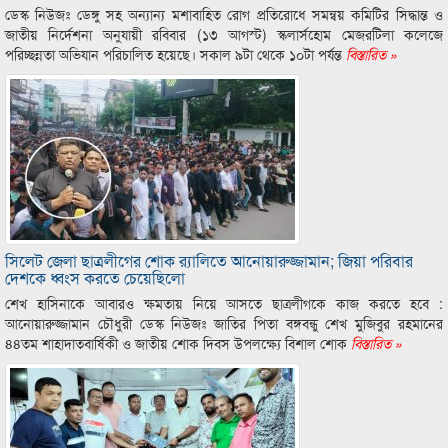
ডেস্ক নিউজঃ ডেঙ্গু সহ অন্যান্য মশাবাহিত রোগ প্রতিরোধে সমন্বয় কমিটির সিদ্ধান্ত ও
জাতীয় নির্দেশনা অনুযায়ী রবিবার (১৩ আগস্ট) স্কলার্সহোম মেজরটিলা কলেজে
পরিচ্ছন্নতা অভিযান পরিচালিত হয়েছে। সকাল ৯টা থেকে ১০টা পর্যন্ত
বিস্তারিত »
সিলেট জেলা ছাত্রলীগের শোক র‌্যালিতে আনোয়ারুজ্জামান; জিয়া পরিবার
দেশকে ধ্বংস করতে চেয়েছিলো
শেখ হাসিনাকে আবারও ক্ষমতায় নিয়ে আসতে ছাত্রলীগকে কাজ করতে হবে :
আনোয়ারুজ্জামান চৌধুরী ডেস্ক নিউজঃ জাতির পিতা বঙ্গবন্ধু শেখ মুজিবুর রহমানের
৪৪তম শাহাদাতবার্ষিকী ও জাতীয় শোক দিবস উপলক্ষ্যে বিশাল শোক
বিস্তারিত »