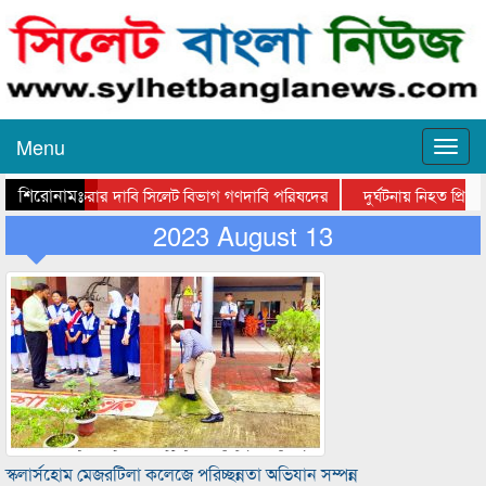
Menu
শিরোনামঃ-
ল লাইন করার দাবি সিলেট বিভাগ গণদাবি পরিষদের
দুর্ঘটনায় নিহত প্রিতম
মানী হাসপাতালে মহানগর জামায়াত নেতৃবৃন্দ
2023 August 13
সিলেটে তালামীযে ইসলামিয়ার ঈদে 
স্কলার্সহোম মেজরটিলা কলেজে পরিচ্ছন্নতা অভিযান সম্পন্ন