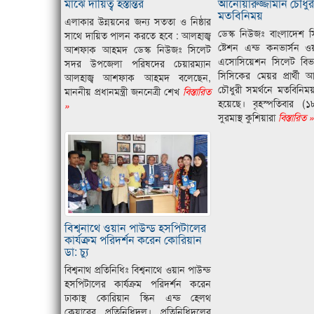
মাঝে দায়িত্ব হস্তান্তর
আনোয়ারুজ্জামান চৌধুরী
মতবিনিময়
এলাকার উন্নয়নের জন্য সততা ও নিষ্ঠার
ডেস্ক নিউজঃ বাংলাদেশ 
সাথে দায়িত পালন করতে হবে : আলহাজ্ব
ষ্টেশন এন্ড কনভার্সন ওয়
আশফাক আহমদ ডেস্ক নিউজঃ সিলেট
এসোসিয়েশন সিলেট বিভা
সদর উপজেলা পরিষদের চেয়ারম্যান
সিসিকের মেয়র প্রার্থী আ
আলহাজ্ব আশফাক আহমদ বলেছেন,
চৌধুরী সমর্থনে মতবিনিময়
মাননীয় প্রধানমন্ত্রী জননেত্রী শেখ
বিস্তারিত
হয়েছে। বৃহস্পতিবার (১
»
সুরমাস্থ কুশিয়ারা
বিস্তারিত 
বিশ্বনাথে ওয়ান পাউন্ড হসপিটালের
কার্যক্রম পরিদর্শন করেন কোরিয়ান
ডা: চ্যু
বিশ্বনাথ প্রতিনিধিঃ বিশ্বনাথে ওয়ান পাউন্ড
হসপিটালের কার্যক্রম পরিদর্শন করেন
ঢাকাস্থ কোরিয়ান স্কিন এন্ড হেলথ
কেয়ারের প্রতিনিধিদল। প্রতিনিধিদলের