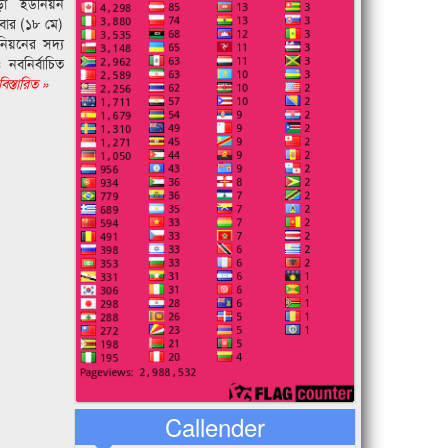
ড়া ইউনিয়ন
িবার (১৮ মে)
নিয়নের সদ্য
নবনির্বাচিত
িস্তারিত »
Callender