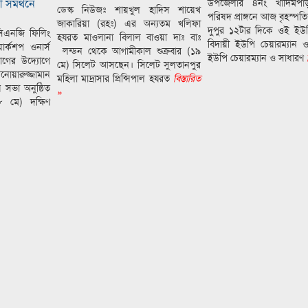
 সমর্থনে
উপজেলার ৪নং খাদিমপা
ডেস্ক নিউজঃ শায়খুল হাদিস শায়েখ
পরিষদ প্রাঙ্গনে আজ বৃহস্পত
জাকারিয়া (রহঃ) এর অন্যতম খলিফা
দুপুর ১২টার দিকে ওই ইউ
সিএনজি ফিলিং
হযরত মাওলানা বিলাল বাওয়া দাঃ বাঃ
বিদায়ী ইউপি চেয়ারম্যান ও 
ার্কশপ ওনার্স
লন্ডন থেকে আগামীকাল শুক্রবার (১৯
ইউপি চেয়ারম্যান ও সাধারণ
ব
গের উদ্যোগে
মে) সিলেট আসছেন। সিলেট সুলতানপুর
নোয়ারুজ্জামান
মহিলা মাদ্রাসার প্রিন্সিপাল হযরত
বিস্তারিত
 সভা অনুষ্ঠিত
»
৮ মে) দক্ষিণ
»