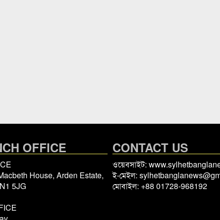
CH OFFICE
CONTACT US
ICE
ওয়েবসাইট: www.sylhetbangla
 Macbeth House, Arden Estate,
ই-মেইল: sylhetbanglanews@gm
 N1 5JG
মোবাইল: +88 01728-968192
FICE
av