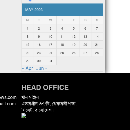
MAY 2023
M
T
W
T
F
S
S
1
2
3
4
5
6
7
8
9
10
11
12
13
14
15
16
17
18
19
20
21
22
23
24
25
26
27
28
29
30
31
« Apr
Jun »
HEAD OFFICE
news.com
খান মঞ্জিল
ail.com
এভারগ্রীন ৩৭/বি, ঝেরঝেরীপাড়া,
সিলেট, বাংলাদেশ।