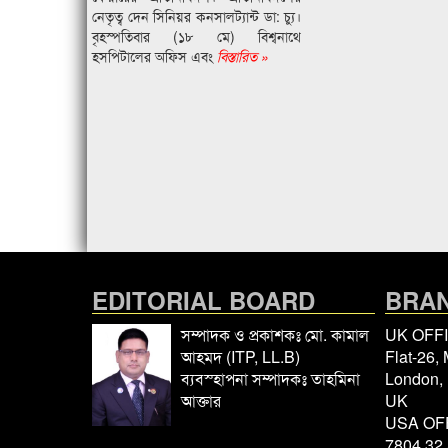
নেতৃত্ব দেন সিনিয়র কনসালট্যান্ট ডা: চ্যু।
বৃহস্পতিবার (১৮ মে) বিশ্বনাথে
হসপিটালের অফিস এবং
বিস্তারিত »
EDITORIAL BOARD
BRAN
সম্পাদক ও প্রকাশকঃ মো. কামাল
UK OFF
আহমদ (ITP, LL.B)
Flat-26,
ব্যবস্হাপনা সম্পাদকঃ তাহমিনা
London,
আক্তার
UK
USA OF
7804 32 