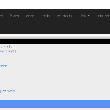
দেশ
বিনোদন
খেলাধুলা
প্রবাস
তথ্য প্রযুক্তি
ফিচার
স্বাস্থ্য তথ্
া অনুষ্ঠিত
যের স্মারকলিপি
 পালিত
ুলেল সংবর্ধনা