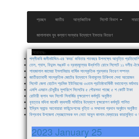
প্রচ্ছদ
জাতীয়
আর্ন্তজাতিক
সিলেট বিভাগ
সারা
জালালাবাদ যুব কল্যাণ সংস্থার উদ্যোগে ইফতার বিতরণ
শিরোনামঃ-
পল্লীকবি জসীমউদ্দিন-এর ‘কবর’ কবিতার শতবছর উপলক্ষ্যে আবৃত্তি প্রতিযোগিত
তেল, গ্যাস, বিদ্যুৎ সঙ্কট ও দ্রব্যমূল্যের ঊর্ধ্বগতি রোধে সিলেটে ১১ দলীয় ঐক্
শাহজালাল জামেয়া ইসলামিয়ায় বার্ষিক সাংস্কৃতিক পুরস্কার বিতরণ সম্পন্ন
জাতীয়তাবাদী সাংস্কৃতিক জোটের উদ্যোগে বিনামূল্যে চিকিৎসা সেবা আয়োজন
সিলেট জেলা হোটেল শ্রমিক ইউনিয়নের ৩৩তম প্রতিষ্ঠাবার্ষিকী যথাযোগ্য মর্যাদায়
এমপি এমরান চৌধুরীর সুপারিশে সিলেটের ৫ পৌরসভা পাচ্ছে ৫ শ কোটি টাকা
রোটারী ক্লাব অব সিলেট সিনার্জির বৃক্ষরোপণ কর্মসূচি অনুষ্ঠিত
বৃহত্তর মদিনা মার্কেট ব্যবসায়ী সমিতির উদ্যোগে বৃক্ষরোপণ কর্মসূচি পালিত
ইদ্রিস অ্যান্ড আনোয়ারা ফাউন্ডেশনের বৃত্তি ও সম্মাননা প্রদান অনুষ্ঠান অনুষ্ঠিত
বিশ্বনাথ উপজেলা স্বেচ্ছাসেবক দল নেতা আবুল কালাম মেম্বারের কারামুক্তি ও ফ
2023 January 25