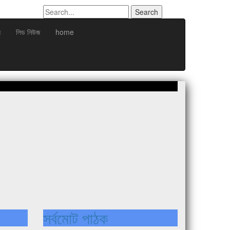
য
লিড নিউজ
home
সর্বমোট পাঠক