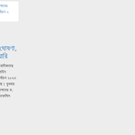
 ঘোষণা,
য়ারি
াংবাদিকতার
নলাইন
ির্বাচন ২০২৩
ে। বুধবার
ক্লাবের ড.
 তফসিল