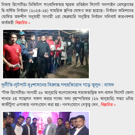
নিজস্ব রিপোর্টারঃ ডিজিটাল সাংবাদিকতার স্মারক প্রতিষ্ঠান সিলেট অনলাইন প্রেসক্লাবের
দ্বি-বার্ষিক নির্বাচন (২০২৩-২৪) সাময়িক স্থগিত ঘোষণা করা হয়েছে। নির্বাচন কমিশনের
ঘোষিত তফশীল অনুযায়ী আগামী ২রা ফেব্রুয়ারি অনুষ্ঠিত নির্বাচন অনিবার্য কারণবশত
কার্যকরী
বিস্তারিত »
দুর্নীতি-লুটপাট-দুঃশাসনের বিরুদ্ধে গণপ্রতিরোধ গড়ে তুলুন : বাসদ
স্টাফ রিপোর্টারঃ আগামী ২৮ জানুয়ারি বাংলাদেশের সমাজতান্ত্রিক দল-বাসদ সিলেট জেলা
শাখার ২য় সম্মেলন সফল করার লক্ষ্যে অদ্য বৃহস্পতিবার (২৬ জানুয়ারি) সন্ধ্যা ৬টায়
কাজীটুলা এলাকায় গনসংযোগ করা হয়। গনসংযোগে নেতৃত্ব দেন,
বিস্তারিত »