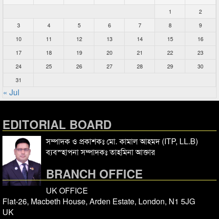
1
2
3
4
5
6
7
8
9
10
11
12
13
14
15
16
17
18
19
20
21
22
23
24
25
26
27
28
29
30
31
« Jul
EDITORIAL BOARD
সম্পাদক ও প্রকাশকঃ মো. কামাল আহমদ (ITP, LL.B)
ব্যবস্হাপনা সম্পাদকঃ তাহমিনা আক্তার
BRANCH OFFICE
UK OFFICE
Flat-26, Macbeth House, Arden Estate, London, N1 5JG
UK