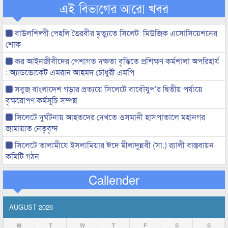
এই বিভাগের আরো খবর
বাউলশিল্পী পেহলি ভৈরবীর মৃত্যুতে সিলেট মিউজিক এসোসিয়েশনের
শোক
কর আইনজীবীদের পেশাগত দক্ষতা বৃদ্ধিতে প্রশিক্ষণ কর্মশালা অপরিহার্য
: অ্যাডভোকেট এমরান আহমদ চৌধুরী এমপি
সবুজ বাংলাদেশ গড়ার প্রত্যয়ে সিলেটে বাবৌযুপ’র দ্বিতীয় পর্যায়ে
বৃক্ষরোপণ কর্মসূচি সম্পন্ন
সিলেটে দুর্ঘটনায় আহতদের দেখতে ওসমানী হাসপাতালে মহানগর
জামায়াত নেতৃবৃন্দ
সিলেটে তালামীযে ইসলামিয়ার ঈদে মীলাদুন্নবী (সা.) র‌্যালী বাস্তবায়ন
কমিটি গঠন
Callender
AUGUST 2026
M
T
W
T
F
S
S