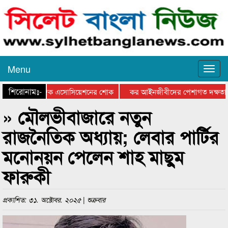
Menu
শিরোনামঃ-
ুতে সিলেট মিউজিক এসোসিয়েশনের শোক
কর আইনজীবীদের পেশাগত দক্ষতা বৃদ্ধ
» মৌলভীবাজারে নতুন
রাজনৈতিক অধ্যায়; লেবার পার্টির
মনোনয়ন পেলেন শাহ মাছুম
ফারুকী
প্রকাশিত: ৩১. অক্টোবর. ২০২৫ | শুক্রবার