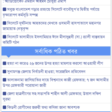
: অ্যাডভোকেট এমরান আহমদ চৌধুরী এমপি
সবুজ বাংলাদেশ গড়ার প্রত্যয়ে সিলেটে বাবৌযুপ’র দ্বিতীয় পর্যায়ে
বৃক্ষরোপণ কর্মসূচি সম্পন্ন
সিলেটে দুর্ঘটনায় আহতদের দেখতে ওসমানী হাসপাতালে মহানগর
জামায়াত নেতৃবৃন্দ
সিলেটে তালামীযে ইসলামিয়ার ঈদে মীলাদুন্নবী (সা.) র‌্যালী বাস্তবায়ন
কমিটি গঠন
সর্বাধিক পঠিত খবর
হত্যা না করেও ২৬ জনের উপর হত্যা মামলার করলো আওয়ামী লীগ
সুনামগঞ্জ জেলায় নির্বাচনী হাওয়া; সরেজমিন প্রতিবেদন
তালাকনামা জালিয়াতির দায়ে বিশ্বনাথে কাজী গ্রেফতার; ৭ জন আসামীর
উপর গ্রেফতারী পরোয়ানা জারী
জেলা ছাত্রলীগের সহ-সভাপতি শাহীন আলী গ্রেফতার; উত্তাল দক্ষিণ
সুরমা
কিডনী রোগীদের জরুরী তথ্য কণিকা জানা আবশ্যক