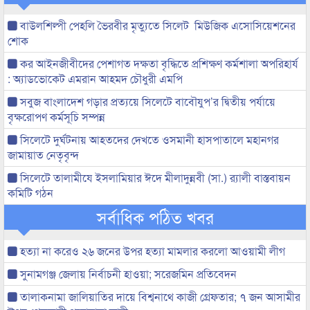
বাউলশিল্পী পেহলি ভৈরবীর মৃত্যুতে সিলেট মিউজিক এসোসিয়েশনের
শোক
কর আইনজীবীদের পেশাগত দক্ষতা বৃদ্ধিতে প্রশিক্ষণ কর্মশালা অপরিহার্য
: অ্যাডভোকেট এমরান আহমদ চৌধুরী এমপি
সবুজ বাংলাদেশ গড়ার প্রত্যয়ে সিলেটে বাবৌযুপ’র দ্বিতীয় পর্যায়ে
বৃক্ষরোপণ কর্মসূচি সম্পন্ন
সিলেটে দুর্ঘটনায় আহতদের দেখতে ওসমানী হাসপাতালে মহানগর
জামায়াত নেতৃবৃন্দ
সিলেটে তালামীযে ইসলামিয়ার ঈদে মীলাদুন্নবী (সা.) র‌্যালী বাস্তবায়ন
কমিটি গঠন
সর্বাধিক পঠিত খবর
হত্যা না করেও ২৬ জনের উপর হত্যা মামলার করলো আওয়ামী লীগ
সুনামগঞ্জ জেলায় নির্বাচনী হাওয়া; সরেজমিন প্রতিবেদন
তালাকনামা জালিয়াতির দায়ে বিশ্বনাথে কাজী গ্রেফতার; ৭ জন আসামীর