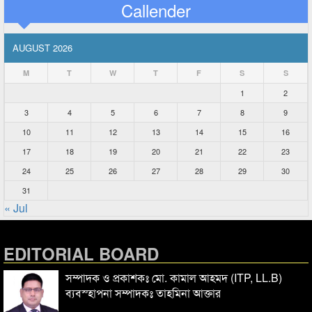
Callender
AUGUST 2026
M
T
W
T
F
S
S
1
2
3
4
5
6
7
8
9
10
11
12
13
14
15
16
17
18
19
20
21
22
23
24
25
26
27
28
29
30
31
« Jul
EDITORIAL BOARD
সম্পাদক ও প্রকাশকঃ মো. কামাল আহমদ (ITP, LL.B)
ব্যবস্হাপনা সম্পাদকঃ তাহমিনা আক্তার