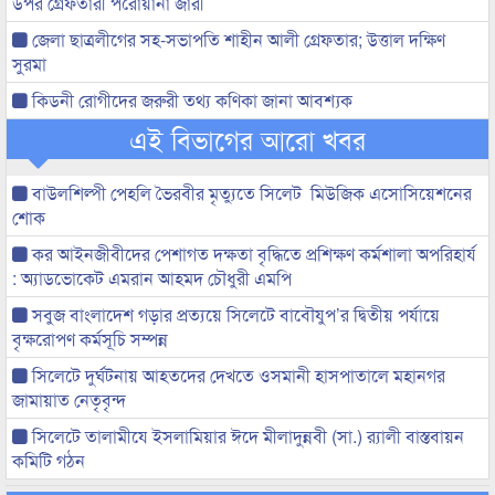
উপর গ্রেফতারী পরোয়ানা জারী
জেলা ছাত্রলীগের সহ-সভাপতি শাহীন আলী গ্রেফতার; উত্তাল দক্ষিণ
সুরমা
কিডনী রোগীদের জরুরী তথ্য কণিকা জানা আবশ্যক
এই বিভাগের আরো খবর
বাউলশিল্পী পেহলি ভৈরবীর মৃত্যুতে সিলেট মিউজিক এসোসিয়েশনের
শোক
কর আইনজীবীদের পেশাগত দক্ষতা বৃদ্ধিতে প্রশিক্ষণ কর্মশালা অপরিহার্য
: অ্যাডভোকেট এমরান আহমদ চৌধুরী এমপি
সবুজ বাংলাদেশ গড়ার প্রত্যয়ে সিলেটে বাবৌযুপ’র দ্বিতীয় পর্যায়ে
বৃক্ষরোপণ কর্মসূচি সম্পন্ন
সিলেটে দুর্ঘটনায় আহতদের দেখতে ওসমানী হাসপাতালে মহানগর
জামায়াত নেতৃবৃন্দ
সিলেটে তালামীযে ইসলামিয়ার ঈদে মীলাদুন্নবী (সা.) র‌্যালী বাস্তবায়ন
কমিটি গঠন