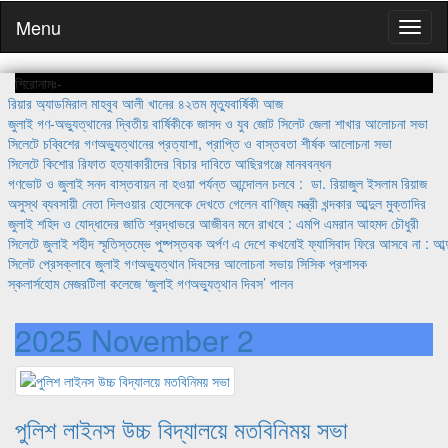
Menu
শিরোনামঃ-
রিয়ার অ্যাডমিরাল মাহবুব আলী খানের ৪২তম মৃত্যুবার্ষিকী আজ
জুলাই গণ-অভ্যুত্থানের দ্বিতীয় বার্ষিকীকে জাসদ ও যুব জোট সিলেট জেলা শাখার আলোচনা সভা
সিলেটে চব্বিশের গণঅভ্যুত্থানের প্রত্যাশা, প্রাপ্তি ও বাস্তবতা শীর্ষক আলোচনা সভা
সিলেটে কিশোর রিফাত হত্যাকারীদের বিচার দাবিতে আছিরগঞ্জে মানববন্ধন
গণভোট ও জুলাই সনদ বাস্তবায়ন না হওয়া পর্যন্ত আন্দোলন চলবে : ডা. রিয়াজুল ইসলাম রিয়াজ
অসুস্থ ব্যবসায়ী নেতা দিলওয়ার হোসেনকে দেখতে গেলেন বাণিজ্য মন্ত্রী খন্দকার আব্দুল মুক্তাদির
জুলাই শহিদ ও যোদ্ধাদের জাতি শ্রদ্ধাভরে আজীবন মনে রাখবে : এমপি এমরান আহমদ চৌধুরী
সিলেটে জুলাই শহীদ স্মৃতিস্তম্ভে পুষ্পস্তবক অর্পণ এ দেশে কখনোই ফ্যাসিবাদ ফিরে আসবে না : আব্দ
সিলেট প্রেসক্লাবে জুলাই গণঅভ্যুত্থান দিবসের আলোচনা সভায় সিসিক প্রশাসক
স্কলার্সহোম মেজরটিলা কলেজে ‘জুলাই গণঅভ্যুত্থান দিবস’ পালন
2025 November 2
পুলিশ লাইনস উচ্চ বিদ্যালয়ে মতবিনিময় সভা