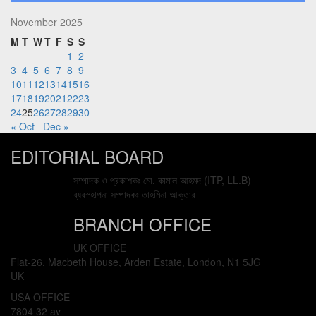
November 2025
M
T
W
T
F
S
S
1
2
3
4
5
6
7
8
9
10
11
12
13
14
15
16
17
18
19
20
21
22
23
24
25
26
27
28
29
30
« Oct
Dec »
EDITORIAL BOARD
সম্পাদক ও প্রকাশকঃ মো. কামাল আহমদ (ITP, LL.B)
ব্যবস্হাপনা সম্পাদকঃ তাহমিনা আক্তার
BRANCH OFFICE
UK OFFICE
Flat-26, Macbeth House, Arden Estate, London, N1 5JG
UK
USA OFFICE
7804 32 av