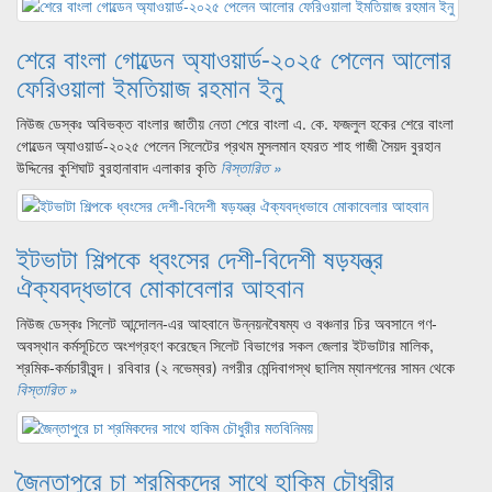
শেরে বাংলা গোল্ডেন অ্যাওয়ার্ড-২০২৫ পেলেন আলোর
ফেরিওয়ালা ইমতিয়াজ রহমান ইনু
নিউজ ডেস্কঃ অবিভক্ত বাংলার জাতীয় নেতা শেরে বাংলা এ. কে. ফজলুল হকের শেরে বাংলা
গোল্ডেন অ্যাওয়ার্ড-২০২৫ পেলেন সিলেটের প্রথম মুসলমান হযরত শাহ গাজী সৈয়দ বুরহান
উদ্দিনের কুশিঘাট বুরহানাবাদ এলাকার কৃতি
বিস্তারিত »
ইটভাটা শিল্পকে ধ্বংসের দেশী-বিদেশী ষড়যন্ত্র
ঐক্যবদ্ধভাবে মোকাবেলার আহবান
নিউজ ডেস্কঃ সিলেট আন্দোলন-এর আহবানে উন্নয়নবৈষম্য ও বঞ্চনার চির অবসানে গণ-
অবস্থান কর্মসূচিতে অংশগ্রহণ করেছেন সিলেট বিভাগের সকল জেলার ইটভাটার মালিক,
শ্রমিক-কর্মচারীবৃন্দ। রবিবার (২ নভেম্বর) নগরীর মেন্দিবাগস্থ ছালিম ম্যানশনের সামন থেকে
বিস্তারিত »
জৈন্তাপুরে চা শ্রমিকদের সাথে হাকিম চৌধুরীর