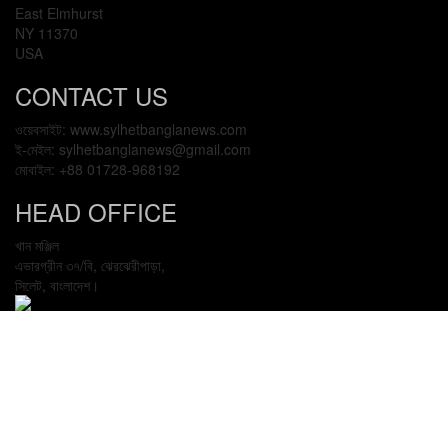
East Elmhurst
NY 11370
USA
CONTACT US
ওয়েবসাইট: www.sylhetbanglanews.com
ই-মেইল: sylhetbanglanews@gmail.com
মোবাইল: +88 01728-968192
HEAD OFFICE
খান মঞ্জিল
এভারগ্রীন ৩৭/বি, ঝেরঝেরীপাড়া,
সিলেট, বাংলাদেশ।