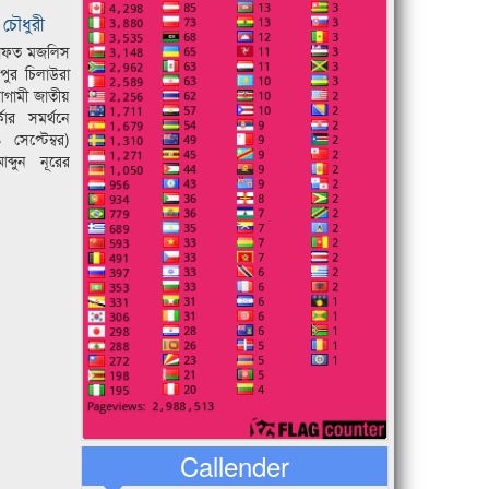
চৌধুরী
েলাফত মজলিস
পুর চিলাউরা
আগামী জাতীয়
্কার সমর্থনে
সেপ্টেম্বর)
ব্দুন নূরের
Callender