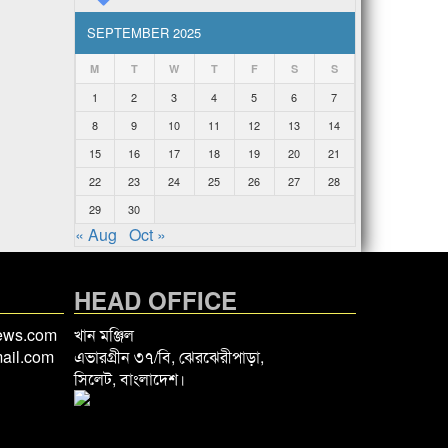
SEPTEMBER 2025
M
T
W
T
F
S
S
1
2
3
4
5
6
7
8
9
10
11
12
13
14
15
16
17
18
19
20
21
22
23
24
25
26
27
28
29
30
« Aug
Oct »
HEAD OFFICE
news.com
খান মঞ্জিল
ail.com
এভারগ্রীন ৩৭/বি, ঝেরঝেরীপাড়া,
সিলেট, বাংলাদেশ।