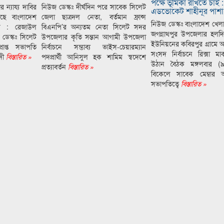
পক্ষে ভূমিকা রাখতে চাই :
ন্যায্য দাবির
নিউজ ডেস্কঃ দীর্ঘদিন পরে সাবেক সিলেট
এডভোকেট শাহীনূর পাশা 
ছে বাংলাদেশ
জেলা ছাত্রদল নেতা, বর্তমান ফ্রান্স
নিউজ ডেস্কঃ বাংলাদেশ খ
দল : রেজাউল
বিএনপি’র অন্যতম নেতা সিলেট সদর
জগন্নাথপুর উপজেলার হলদি
ডেস্কঃ সিলেট
উপজেলার কৃতি সন্তান আগামী উপজেলা
ইউনিয়নের কবিরপুর গ্রামে 
রাপ্ত সভাপতি
নির্বাচনে সম্ভাব্য ভাইস-চেয়ারম্যান
সংসদ নির্বাচনে রিক্সা মার
দী
বিস্তারিত »
পদপ্রার্থী আনিসুল হক শামিম স্বদেশে
উঠান বৈঠক মঙ্গলবার (৯ 
প্রত্যাবর্তন
বিস্তারিত »
বিকেলে সাবেক মেম্বার আ
সভাপতিত্বে
বিস্তারিত »