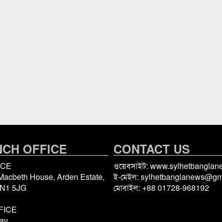
CH OFFICE
CONTACT US
ICE
ওয়েবসাইট: www.sylhetbangla
 Macbeth House, Arden Estate,
ই-মেইল: sylhetbanglanews@gm
 N1 5JG
মোবাইল: +88 01728-968192
FICE
av