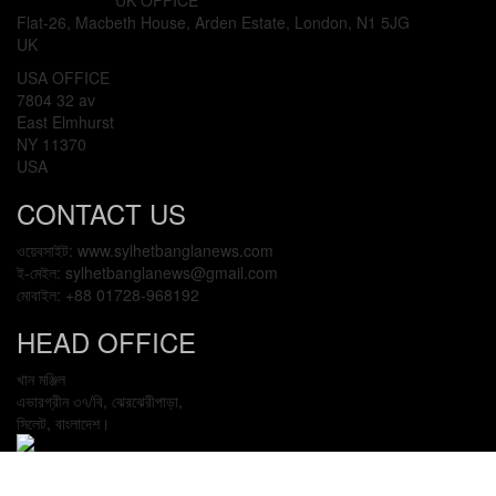
UK OFFICE
Flat-26, Macbeth House, Arden Estate, London, N1 5JG
UK
USA OFFICE
7804 32 av
East Elmhurst
NY 11370
USA
CONTACT US
ওয়েবসাইট: www.sylhetbanglanews.com
ই-মেইল: sylhetbanglanews@gmail.com
মোবাইল: +88 01728-968192
HEAD OFFICE
খান মঞ্জিল
এভারগ্রীন ৩৭/বি, ঝেরঝেরীপাড়া,
সিলেট, বাংলাদেশ।