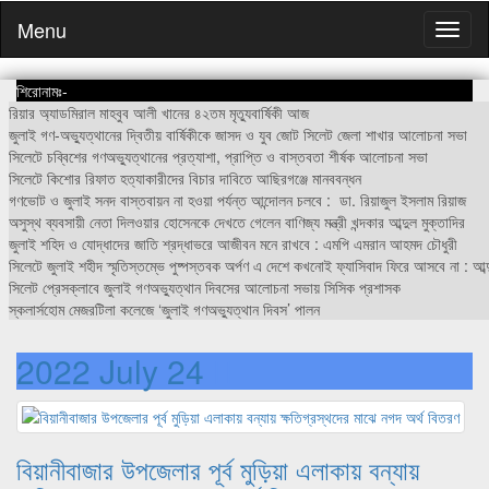
Menu
শিরোনামঃ-
রিয়ার অ্যাডমিরাল মাহবুব আলী খানের ৪২তম মৃত্যুবার্ষিকী আজ
জুলাই গণ-অভ্যুত্থানের দ্বিতীয় বার্ষিকীকে জাসদ ও যুব জোট সিলেট জেলা শাখার আলোচনা সভা
সিলেটে চব্বিশের গণঅভ্যুত্থানের প্রত্যাশা, প্রাপ্তি ও বাস্তবতা শীর্ষক আলোচনা সভা
সিলেটে কিশোর রিফাত হত্যাকারীদের বিচার দাবিতে আছিরগঞ্জে মানববন্ধন
গণভোট ও জুলাই সনদ বাস্তবায়ন না হওয়া পর্যন্ত আন্দোলন চলবে : ডা. রিয়াজুল ইসলাম রিয়াজ
অসুস্থ ব্যবসায়ী নেতা দিলওয়ার হোসেনকে দেখতে গেলেন বাণিজ্য মন্ত্রী খন্দকার আব্দুল মুক্তাদির
জুলাই শহিদ ও যোদ্ধাদের জাতি শ্রদ্ধাভরে আজীবন মনে রাখবে : এমপি এমরান আহমদ চৌধুরী
সিলেটে জুলাই শহীদ স্মৃতিস্তম্ভে পুষ্পস্তবক অর্পণ এ দেশে কখনোই ফ্যাসিবাদ ফিরে আসবে না : আব্দ
সিলেট প্রেসক্লাবে জুলাই গণঅভ্যুত্থান দিবসের আলোচনা সভায় সিসিক প্রশাসক
স্কলার্সহোম মেজরটিলা কলেজে ‘জুলাই গণঅভ্যুত্থান দিবস’ পালন
2022 July 24
বিয়ানীবাজার উপজেলার পূর্ব মুড়িয়া এলাকায় বন্যায়