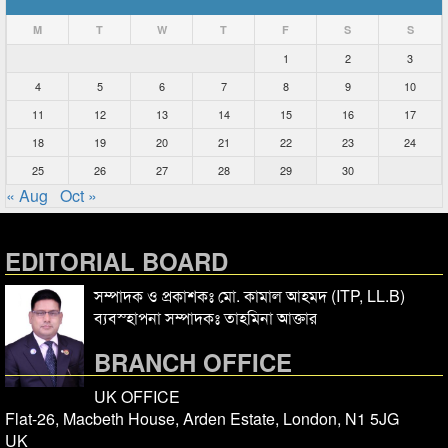
M
T
W
T
F
S
S
1
2
3
4
5
6
7
8
9
10
11
12
13
14
15
16
17
18
19
20
21
22
23
24
25
26
27
28
29
30
« Aug
Oct »
EDITORIAL BOARD
সম্পাদক ও প্রকাশকঃ মো. কামাল আহমদ (ITP, LL.B)
ব্যবস্হাপনা সম্পাদকঃ তাহমিনা আক্তার
BRANCH OFFICE
UK OFFICE
Flat-26, Macbeth House, Arden Estate, London, N1 5JG
UK