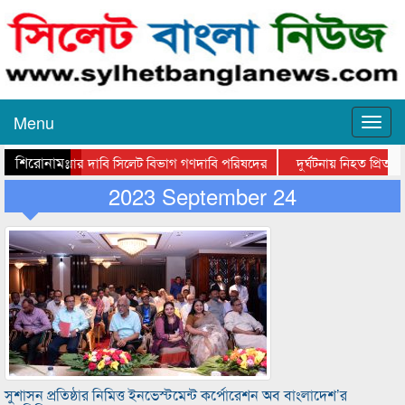
Menu
শিরোনামঃ-
 লাইন করার দাবি সিলেট বিভাগ গণদাবি পরিষদের
দুর্ঘটনায় নিহত প্রিতমে
নী হাসপাতালে মহানগর জামায়াত নেতৃবৃন্দ
2023 September 24
সিলেটে তালামীযে ইসলামিয়ার ঈদে মী
সুশাসন প্রতিষ্ঠার নিমিত্ত ইনভেস্টমেন্ট কর্পোরেশন অব বাংলাদেশ’র