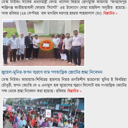
ডেস্ক নিউজঃ সাবেক প্রধানমন্ত্রী বেগম খালেদা জিয়ার রোগমুক্তি কামনায় “জগন্নাথপুর
শান্তিগঞ্জ জাতীয়তাবাদী ফোরাম ‘সিলেট” এর উদ্যোগে দোয়া মাহফিল অনুষ্ঠিত হয়েছে।
আজ রবিবার (২৪ সেপ্টম্বর বাদ মাগরিব দরগাহ হযরত শাহজালাল (রঃ)
বিস্তারিত »
জুয়েল-মুনির-তপন স্মরণে বাম গণতান্ত্রিক জোটের শ্রদ্ধা নিবেদন
ডেস্ক নিউজঃ জামায়াত-শিবিরের হামলার নিহত প্রগতিশীল ছাত্রনেতা মুনির ই কিবরিয়া
চৌধুরী, তপন জ্যোতি দে ও এনামুল হক জুয়েলের স্মরণে সিলেটে বাম গণতান্ত্রিক জোটের
পক্ষ থেকে শ্রদ্ধা নিবেদন করা হয়েছে। রবিবার
বিস্তারিত »